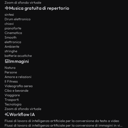
Zoom di sfondo virtuale
Musica gratuita di repertorio
sintesi
Drum elettronico
chiavi
pianoforte
Cinematica
Smooth
elettronica
Ambiente
stringhe
batterie acustiche
Immagini
Natura
Persone
Amore e relazioni
Il Fitness
Videografia aerea
Cibo e bevande
Viaggiare
Trasporti
Tecnologia
Zoom di sfondo virtuale
Workflow IA
Flussi di lavoro di intelligenza artificiale per la conversione da testo a video
Flussi di lavoro di intelligenza artificiale per la conversione di immagini in video