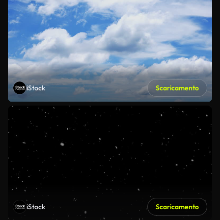
iStock
Scaricamento
iStock
Scaricamento