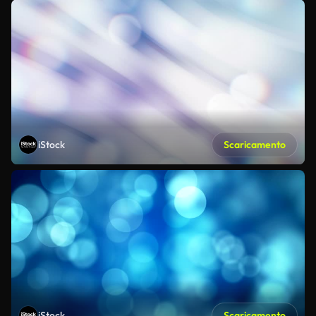
iStock
Scaricamento
iStock
Scaricamento