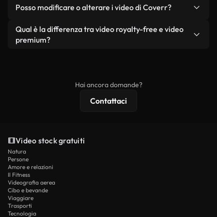
No. Nessuno dei nostri video gratuiti, siano essi
condizione che non si rivendano o ridistribuiscano
Posso modificare o alterare i video di Coverr?
reali o generati dall'intelligenza artificiale, include
i filmati stessi come prodotto a sé stante.
filigrane. Avrai a disposizione filmati puliti e pronti
Sì. Siete liberi di tagliare, ritagliare o remixare i
Qual è la differenza tra video royalty-free e video
all'uso.
nostri video. Assicuratevi solo che il prodotto
premium?
finale rispetti la nostra licenza e non venga
I video royalty-free includono i diritti commerciali,
ridistribuito come contenuto stock non riprodotto.
mentre i contenuti premium includono filmati
esclusivi, risoluzione 4K e protezioni di licenza
Hai ancora domande?
estese.
Contattaci
Video stock gratuiti
Natura
Persone
Amore e relazioni
Il Fitness
Videografia aerea
Cibo e bevande
Viaggiare
Trasporti
Tecnologia