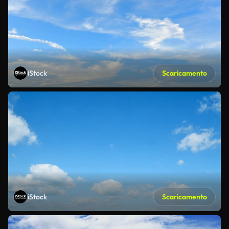
iStock
Scaricamento
iStock
Scaricamento