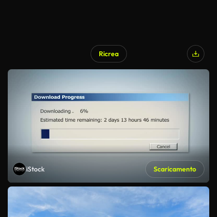
Ricrea
iStock
Scaricamento