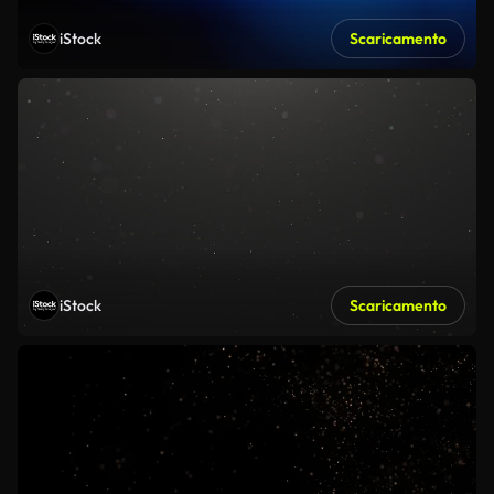
iStock
Scaricamento
iStock
Scaricamento