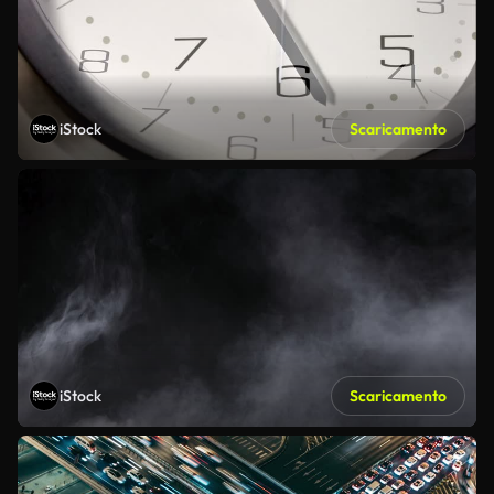
iStock
Scaricamento
iStock
Scaricamento