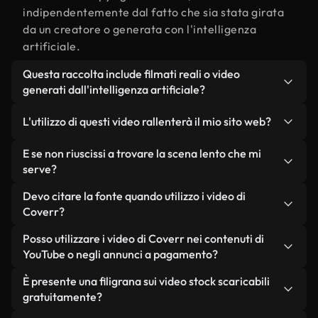
indipendentemente dal fatto che sia stata girata
da un creatore o generata con l'intelligenza
artificiale.
Questa raccolta include filmati reali o video
generati dall'intelligenza artificiale?
Entrambe. Si tratta di una libreria ibrida composta
L'utilizzo di questi video rallenterà il mio sito web?
da filmati reali, girati da persone, relativi a lento, e
da video generati dall'intelligenza artificiale. Ogni
Non se scegli le nostre versioni ottimizzate.
E se non riuscissi a trovare la scena lento che mi
video è chiaramente etichettato, così saprai
Offriamo formati leggeri e pronti per il web,
serve?
sempre cosa stai utilizzando.
progettati per l'utilizzo in background, che
Puoi crearne uno all'istante utilizzando Coverr AI
Devo citare la fonte quando utilizzo i video di
mantengono alta la qualità, riducono al minimo i
Studio. Ti basta descrivere la scena, ad esempio
Coverr?
tempi di caricamento e migliorano parametri
"lento al tramonto", e lo Studio genererà in pochi
come LCP.
Non è richiesto alcun riconoscimento dell'autore.
Posso utilizzare i video di Coverr nei contenuti di
secondi un video personalizzato in conformità con
Tutti i video presenti nella nostra libreria sono
YouTube o negli annunci a pagamento?
i nostri standard di licenza.
esenti da diritti d'autore e possono essere utilizzati
Sì. Tutti i filmati di Coverr possono essere utilizzati
È presente una filigrana sui video stock scaricabili
senza citare il creatore, sebbene sia sempre
in video monetizzati su YouTube, promozioni sui
gratuitamente?
gradito.
social media e annunci pubblicitari per i clienti, a