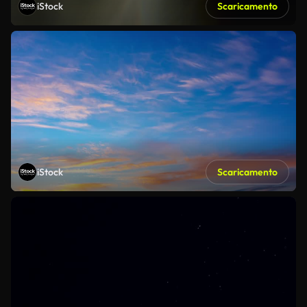
iStock
Scaricamento
iStock
Scaricamento