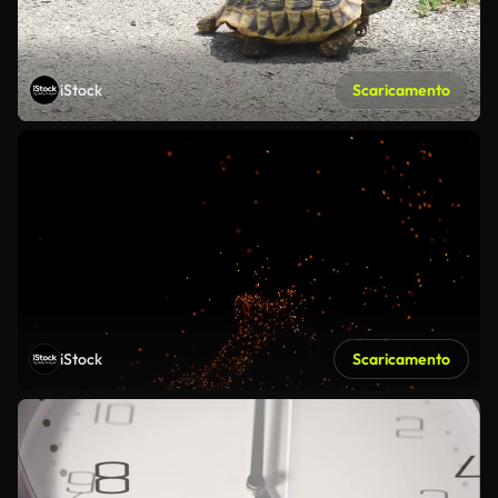
iStock
Scaricamento
iStock
Scaricamento