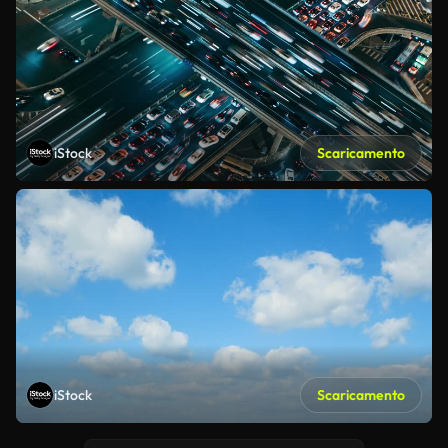
iStock
Scaricamento
iStock
Scaricamento