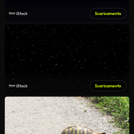
iStock
Scaricamento
iStock
Scaricamento