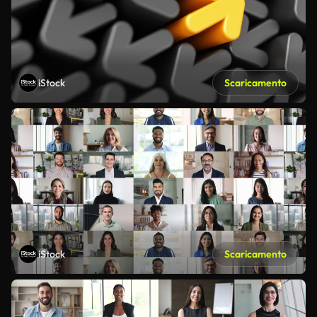
iStock
Scaricamento
iStock
Scaricamento