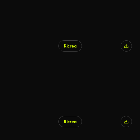
Ricrea
Ricrea