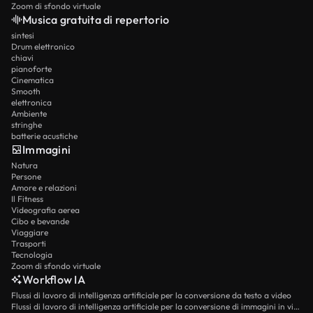
Zoom di sfondo virtuale
Musica gratuita di repertorio
sintesi
Drum elettronico
chiavi
pianoforte
Cinematica
Smooth
elettronica
Ambiente
stringhe
batterie acustiche
Immagini
Natura
Persone
Amore e relazioni
Il Fitness
Videografia aerea
Cibo e bevande
Viaggiare
Trasporti
Tecnologia
Zoom di sfondo virtuale
Workflow IA
Flussi di lavoro di intelligenza artificiale per la conversione da testo a video
Flussi di lavoro di intelligenza artificiale per la conversione di immagini in video