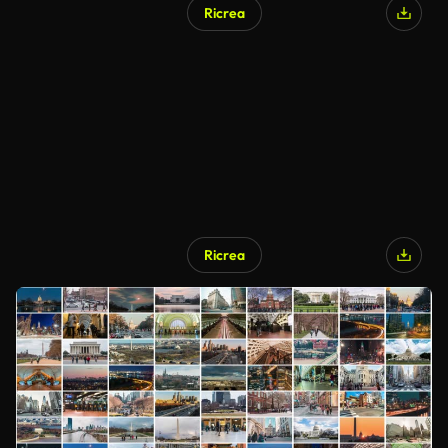
Ricrea
Ricrea