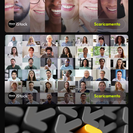
iStock
Scaricamento
iStock
Scaricamento