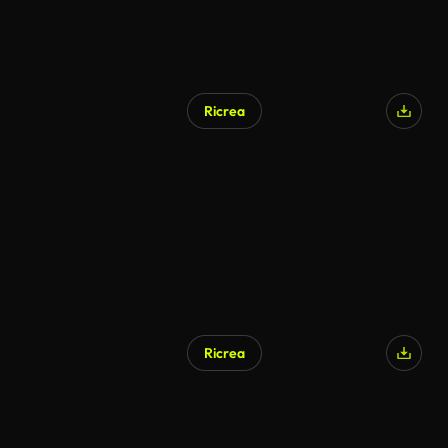
Ricrea
Ricrea