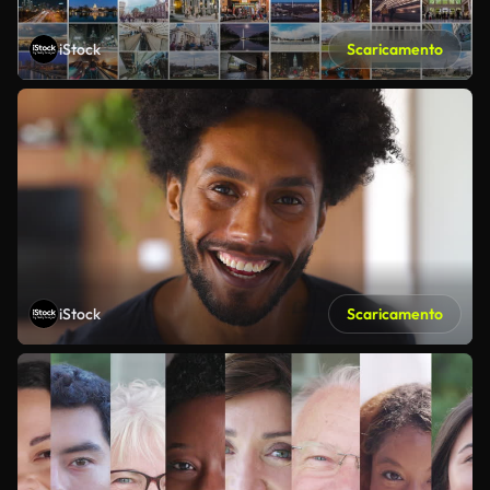
iStock
Scaricamento
iStock
Scaricamento