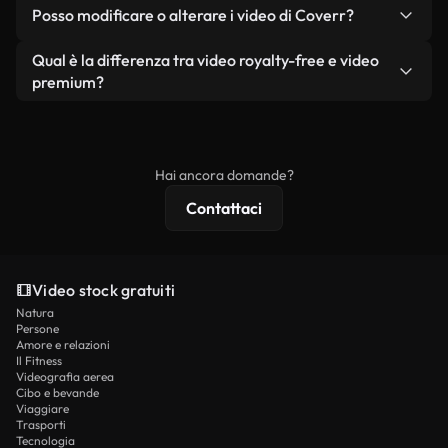
No. Nessuno dei nostri video gratuiti, siano essi
condizione che non si rivendano o ridistribuiscano
Posso modificare o alterare i video di Coverr?
reali o generati dall'intelligenza artificiale, include
i filmati stessi come prodotto a sé stante.
filigrane. Avrai a disposizione filmati puliti e pronti
Sì. Siete liberi di tagliare, ritagliare o remixare i
Qual è la differenza tra video royalty-free e video
all'uso.
nostri video. Assicuratevi solo che il prodotto
premium?
finale rispetti la nostra licenza e non venga
I video royalty-free includono i diritti commerciali,
ridistribuito come contenuto stock non riprodotto.
mentre i contenuti premium includono filmati
esclusivi, risoluzione 4K e protezioni di licenza
Hai ancora domande?
estese.
Contattaci
Video stock gratuiti
Natura
Persone
Amore e relazioni
Il Fitness
Videografia aerea
Cibo e bevande
Viaggiare
Trasporti
Tecnologia