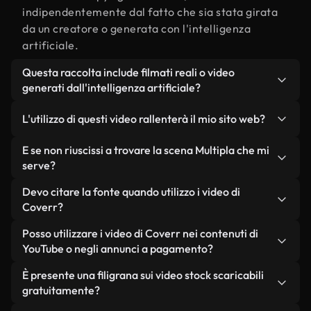
indipendentemente dal fatto che sia stata girata
da un creatore o generata con l'intelligenza
artificiale.
Questa raccolta include filmati reali o video
generati dall'intelligenza artificiale?
Entrambe. Si tratta di una libreria ibrida composta
L'utilizzo di questi video rallenterà il mio sito web?
da filmati reali, girati da persone, relativi a
Multipla, e da video generati dall'intelligenza
Non se scegli le nostre versioni ottimizzate.
E se non riuscissi a trovare la scena Multipla che mi
artificiale. Ogni video è chiaramente etichettato,
Offriamo formati leggeri e pronti per il web,
serve?
così saprai sempre cosa stai utilizzando.
progettati per l'utilizzo in background, che
Puoi crearne uno all'istante utilizzando Coverr AI
Devo citare la fonte quando utilizzo i video di
mantengono alta la qualità, riducono al minimo i
Studio. Ti basta descrivere la scena, ad esempio
Coverr?
tempi di caricamento e migliorano parametri
"Multipla al tramonto", e lo Studio genererà in
come LCP.
Non è richiesto alcun riconoscimento dell'autore.
Posso utilizzare i video di Coverr nei contenuti di
pochi secondi un video personalizzato in
Tutti i video presenti nella nostra libreria sono
YouTube o negli annunci a pagamento?
conformità con i nostri standard di licenza.
esenti da diritti d'autore e possono essere utilizzati
Sì. Tutti i filmati di Coverr possono essere utilizzati
È presente una filigrana sui video stock scaricabili
senza citare il creatore, sebbene sia sempre
in video monetizzati su YouTube, promozioni sui
gratuitamente?
gradito.
social media e annunci pubblicitari per i clienti, a