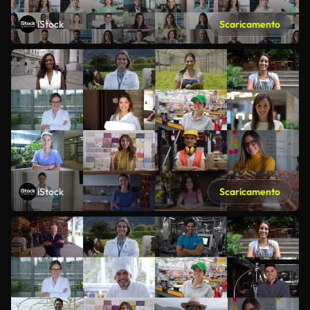
iStock
Scaricamento
iStock
Scaricamento