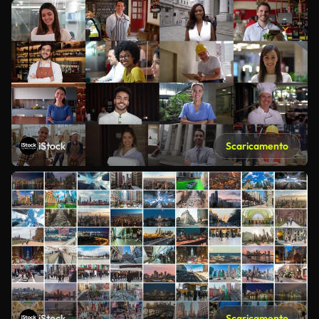
iStock
Scaricamento
iStock
Scaricamento