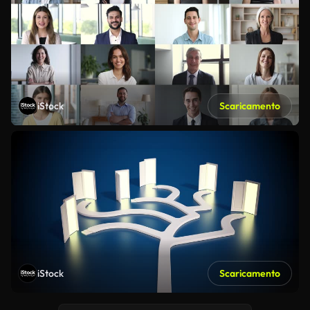
iStock
Scaricamento
iStock
Scaricamento