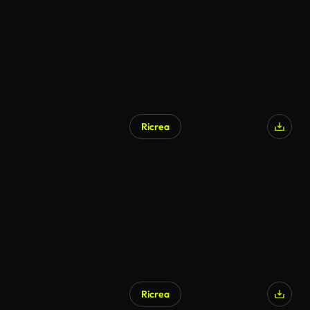
Ricrea
Ricrea