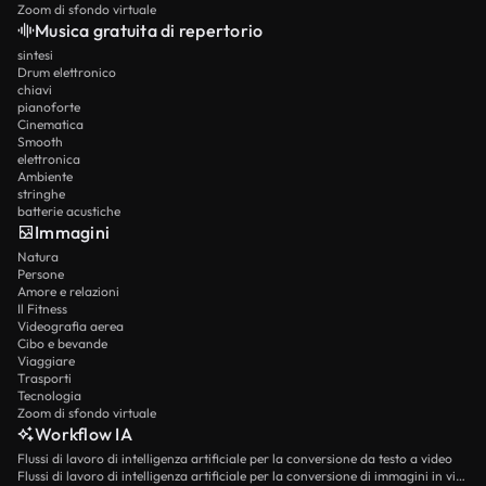
Zoom di sfondo virtuale
Musica gratuita di repertorio
sintesi
Drum elettronico
chiavi
pianoforte
Cinematica
Smooth
elettronica
Ambiente
stringhe
batterie acustiche
Immagini
Natura
Persone
Amore e relazioni
Il Fitness
Videografia aerea
Cibo e bevande
Viaggiare
Trasporti
Tecnologia
Zoom di sfondo virtuale
Workflow IA
Flussi di lavoro di intelligenza artificiale per la conversione da testo a video
Flussi di lavoro di intelligenza artificiale per la conversione di immagini in video