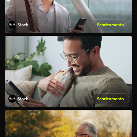
iStock
Scaricamento
iStock
Scaricamento