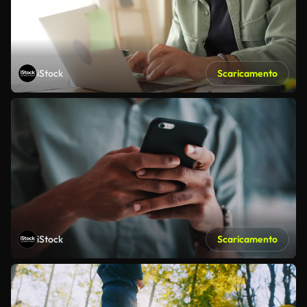
iStock
Scaricamento
iStock
Scaricamento