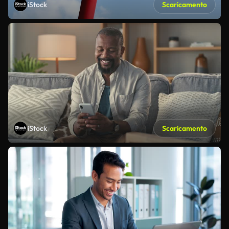
iStock
Scaricamento
iStock
Scaricamento