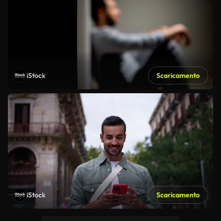
iStock
Scaricamento
iStock
Scaricamento