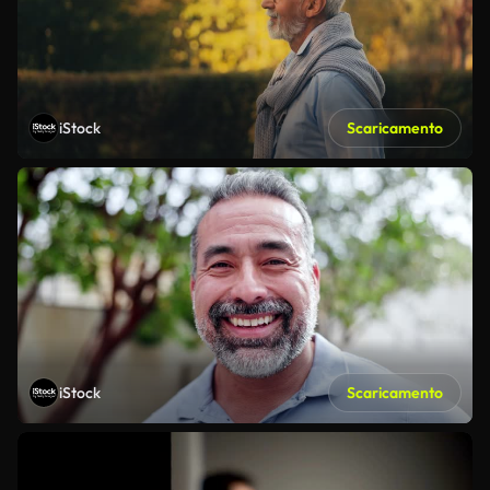
iStock
Scaricamento
iStock
Scaricamento