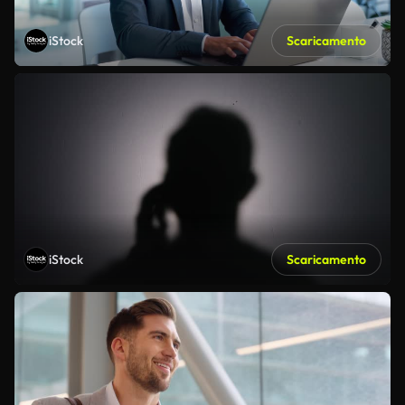
iStock
Scaricamento
iStock
Scaricamento