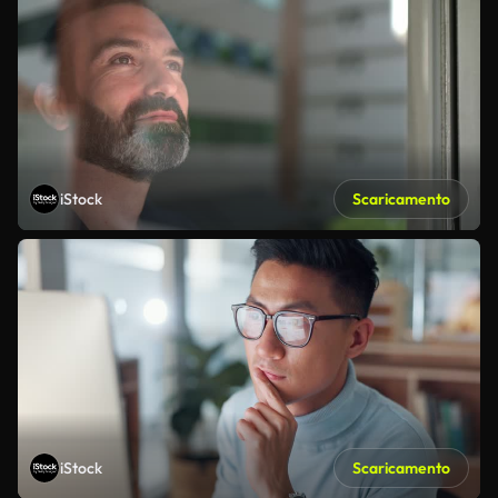
iStock
Scaricamento
iStock
Scaricamento