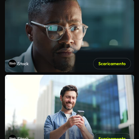
iStock
Scaricamento
iStock
Scaricamento