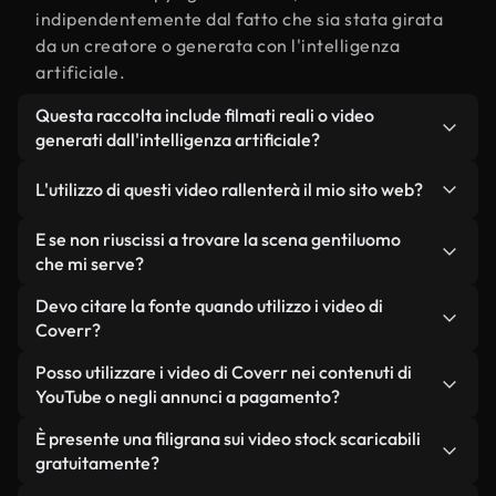
indipendentemente dal fatto che sia stata girata
da un creatore o generata con l'intelligenza
artificiale.
Questa raccolta include filmati reali o video
generati dall'intelligenza artificiale?
Entrambe. Si tratta di una libreria ibrida composta
L'utilizzo di questi video rallenterà il mio sito web?
da filmati reali, girati da persone, relativi a
gentiluomo, e da video generati dall'intelligenza
Non se scegli le nostre versioni ottimizzate.
E se non riuscissi a trovare la scena gentiluomo
artificiale. Ogni video è chiaramente etichettato,
Offriamo formati leggeri e pronti per il web,
che mi serve?
così saprai sempre cosa stai utilizzando.
progettati per l'utilizzo in background, che
Puoi crearne uno all'istante utilizzando Coverr AI
Devo citare la fonte quando utilizzo i video di
mantengono alta la qualità, riducono al minimo i
Studio. Ti basta descrivere la scena, ad esempio
Coverr?
tempi di caricamento e migliorano parametri
"gentiluomo al tramonto", e lo Studio genererà in
come LCP.
Non è richiesto alcun riconoscimento dell'autore.
Posso utilizzare i video di Coverr nei contenuti di
pochi secondi un video personalizzato in
Tutti i video presenti nella nostra libreria sono
YouTube o negli annunci a pagamento?
conformità con i nostri standard di licenza.
esenti da diritti d'autore e possono essere utilizzati
Sì. Tutti i filmati di Coverr possono essere utilizzati
È presente una filigrana sui video stock scaricabili
senza citare il creatore, sebbene sia sempre
in video monetizzati su YouTube, promozioni sui
gratuitamente?
gradito.
social media e annunci pubblicitari per i clienti, a