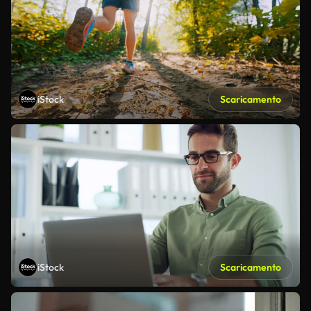
iStock
Scaricamento
iStock
Scaricamento