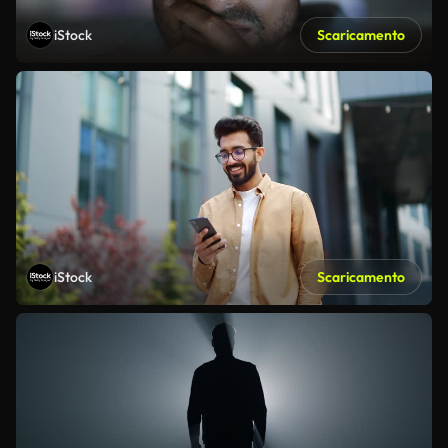
iStock
Scaricamento
iStock
Scaricamento