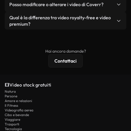
No. Nessuno dei nostri video gratuiti, siano essi
condizione che non si rivendano o ridistribuiscano
Posso modificare o alterare i video di Coverr?
reali o generati dall'intelligenza artificiale, include
i filmati stessi come prodotto a sé stante.
filigrane. Avrai a disposizione filmati puliti e pronti
Sì. Siete liberi di tagliare, ritagliare o remixare i
Qual è la differenza tra video royalty-free e video
all'uso.
nostri video. Assicuratevi solo che il prodotto
premium?
finale rispetti la nostra licenza e non venga
I video royalty-free includono i diritti commerciali,
ridistribuito come contenuto stock non riprodotto.
mentre i contenuti premium includono filmati
esclusivi, risoluzione 4K e protezioni di licenza
Hai ancora domande?
estese.
Contattaci
Video stock gratuiti
Natura
Persone
Amore e relazioni
Il Fitness
Videografia aerea
Cibo e bevande
Viaggiare
Trasporti
Tecnologia