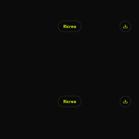
Ricrea
Ricrea