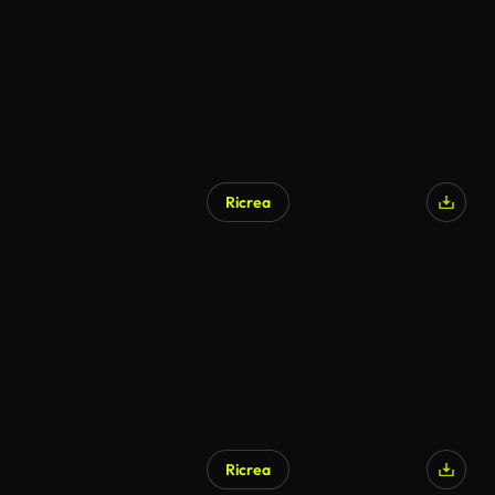
Ricrea
Ricrea