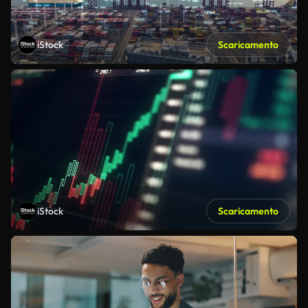
iStock
Scaricamento
iStock
Scaricamento