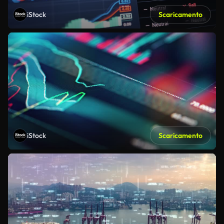
iStock
Scaricamento
iStock
Scaricamento