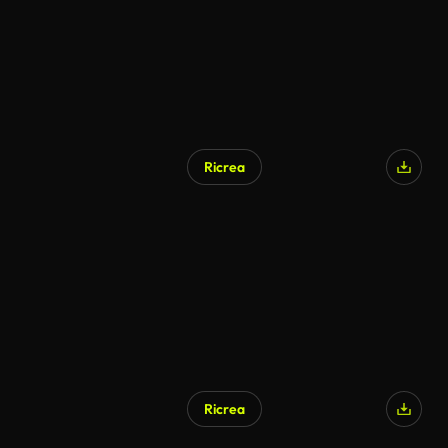
Ricrea
Ricrea