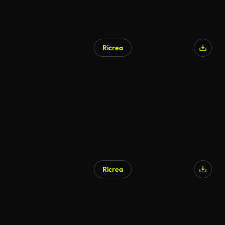
Ricrea
Ricrea