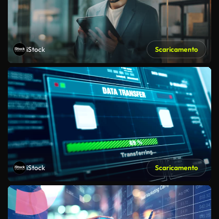
iStock
Scaricamento
iStock
Scaricamento