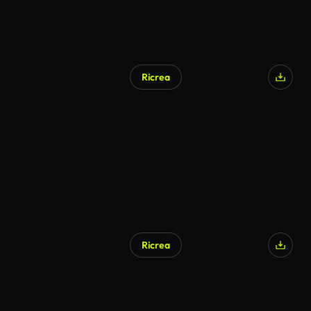
Ricrea
Ricrea