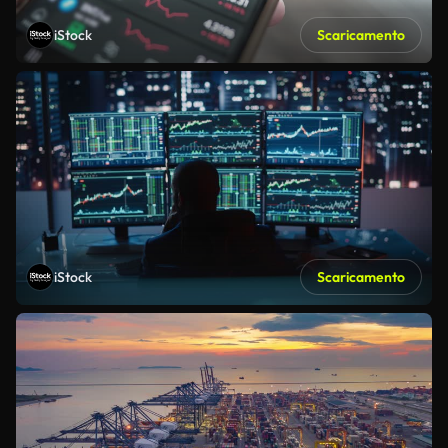
iStock
Scaricamento
iStock
Scaricamento