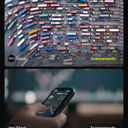
iStock
Scaricamento
iStock
Scaricamento