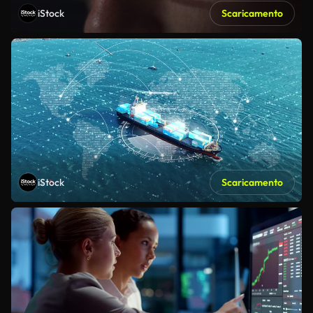
iStock
Scaricamento
iStock
Scaricamento