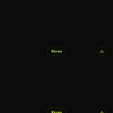
Ricrea
Ricrea