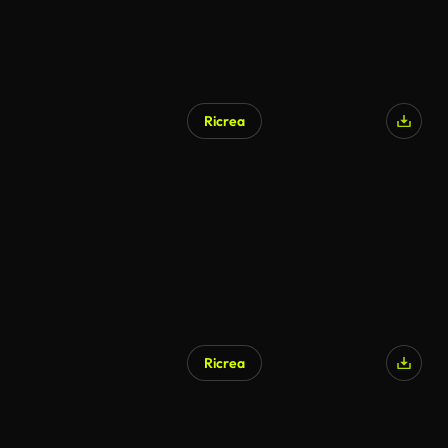
Ricrea
Ricrea