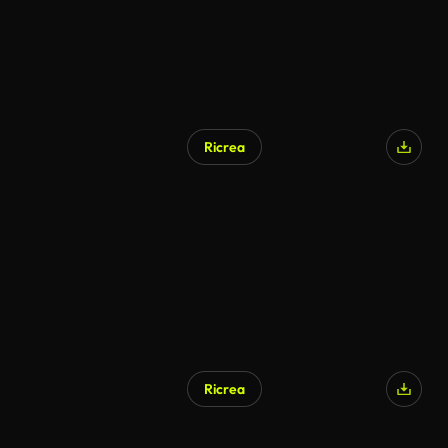
Ricrea
Ricrea