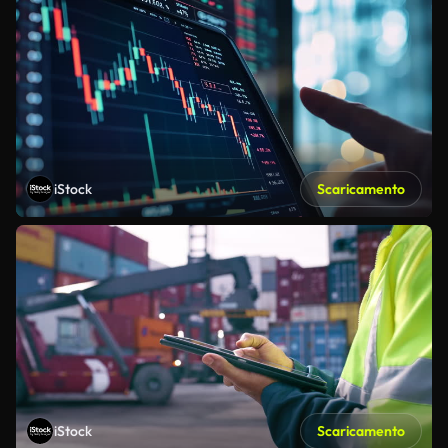
iStock
Scaricamento
iStock
Scaricamento