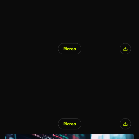
Ricrea
Ricrea