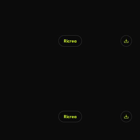
Ricrea
Ricrea