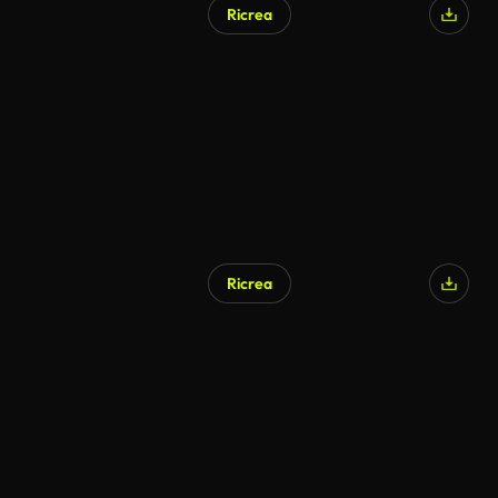
Ricrea
Ricrea