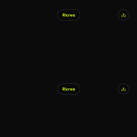
Ricrea
Ricrea