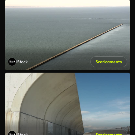
iStock
Scaricamento
iStock
Scaricamento