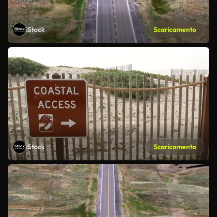
iStock
Scaricamento
iStock
Scaricamento