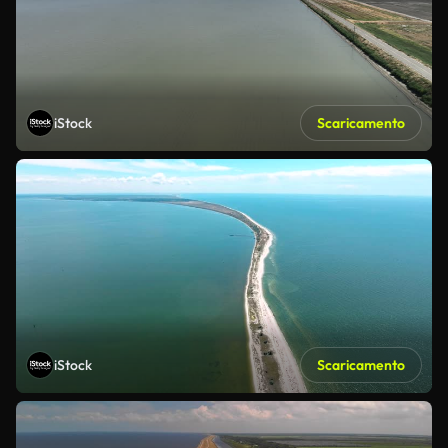
iStock
Scaricamento
iStock
Scaricamento