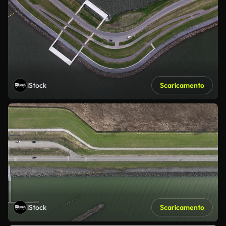
iStock
Scaricamento
iStock
Scaricamento