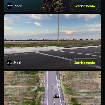
iStock
Scaricamento
iStock
Scaricamento