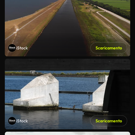
iStock
Scaricamento
iStock
Scaricamento