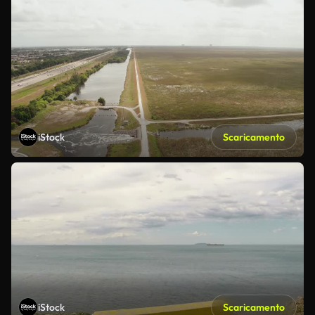
iStock
Scaricamento
iStock
Scaricamento