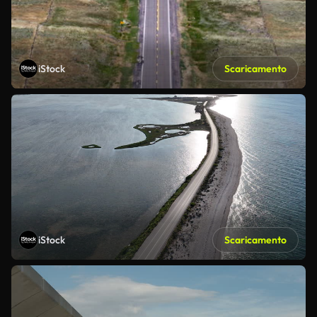
iStock
Scaricamento
iStock
Scaricamento