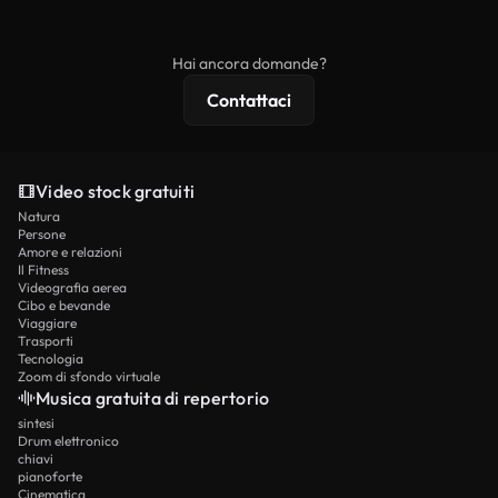
ridistribuito come contenuto stock non riprodotto.
mentre i contenuti premium includono filmati
esclusivi, risoluzione 4K e protezioni di licenza
Hai ancora domande?
estese.
Contattaci
Video stock gratuiti
Natura
Persone
Amore e relazioni
Il Fitness
Videografia aerea
Cibo e bevande
Viaggiare
Trasporti
Tecnologia
Zoom di sfondo virtuale
Musica gratuita di repertorio
sintesi
Drum elettronico
chiavi
pianoforte
Cinematica