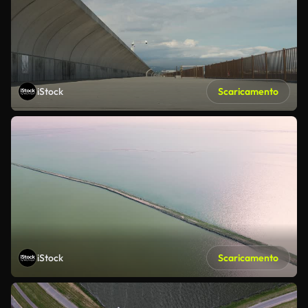
iStock
Scaricamento
iStock
Scaricamento