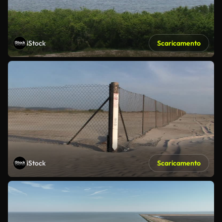
iStock
Scaricamento
iStock
Scaricamento