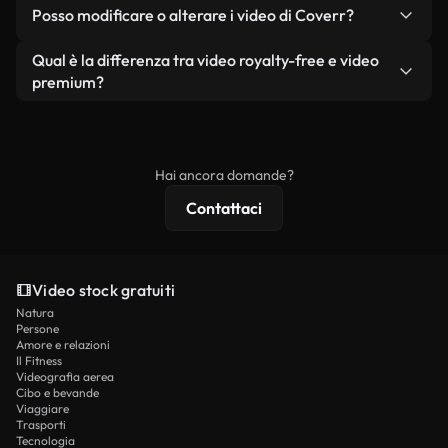
No. Nessuno dei nostri video gratuiti, siano essi
condizione che non si rivendano o ridistribuiscano
Posso modificare o alterare i video di Coverr?
reali o generati dall'intelligenza artificiale, include
i filmati stessi come prodotto a sé stante.
filigrane. Avrai a disposizione filmati puliti e pronti
Sì. Siete liberi di tagliare, ritagliare o remixare i
Qual è la differenza tra video royalty-free e video
all'uso.
nostri video. Assicuratevi solo che il prodotto
premium?
finale rispetti la nostra licenza e non venga
I video royalty-free includono i diritti commerciali,
ridistribuito come contenuto stock non riprodotto.
mentre i contenuti premium includono filmati
esclusivi, risoluzione 4K e protezioni di licenza
Hai ancora domande?
estese.
Contattaci
Video stock gratuiti
Natura
Persone
Amore e relazioni
Il Fitness
Videografia aerea
Cibo e bevande
Viaggiare
Trasporti
Tecnologia