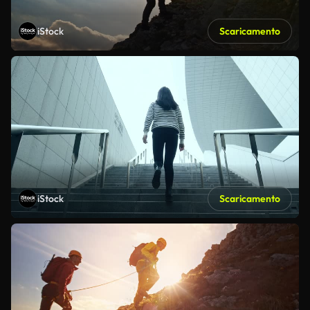
iStock
Scaricamento
iStock
Scaricamento