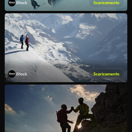
iStock
Scaricamento
iStock
Scaricamento