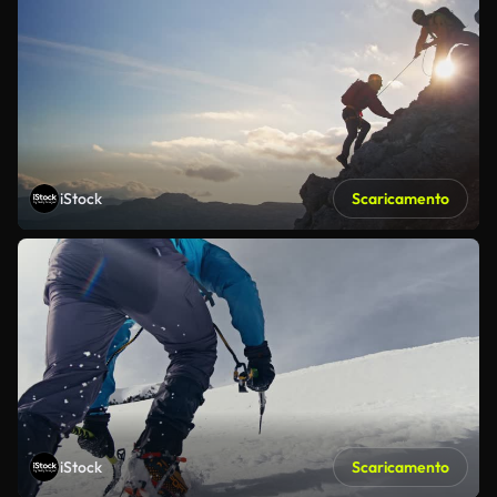
iStock
Scaricamento
iStock
Scaricamento