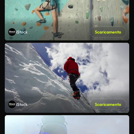
iStock
Scaricamento
iStock
Scaricamento