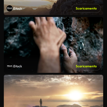
iStock
Scaricamento
iStock
Scaricamento