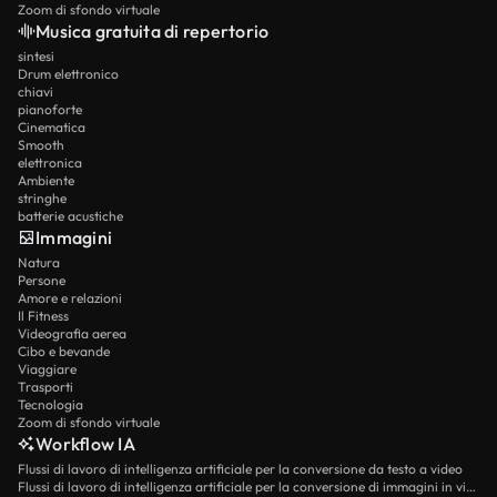
Zoom di sfondo virtuale
Musica gratuita di repertorio
sintesi
Drum elettronico
chiavi
pianoforte
Cinematica
Smooth
elettronica
Ambiente
stringhe
batterie acustiche
Immagini
Natura
Persone
Amore e relazioni
Il Fitness
Videografia aerea
Cibo e bevande
Viaggiare
Trasporti
Tecnologia
Zoom di sfondo virtuale
Workflow IA
Flussi di lavoro di intelligenza artificiale per la conversione da testo a video
Flussi di lavoro di intelligenza artificiale per la conversione di immagini in video