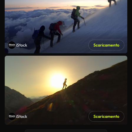
iStock
Scaricamento
iStock
Scaricamento