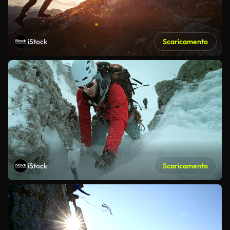
iStock
Scaricamento
iStock
Scaricamento