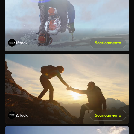
iStock
Scaricamento
iStock
Scaricamento