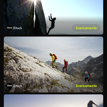
iStock
Scaricamento
iStock
Scaricamento