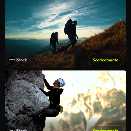
iStock
Scaricamento
iStock
Scaricamento