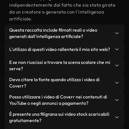
indipendentemente dal fatto che sia stata girata
da un creatore o generata con l'intelligenza
artificiale.
Questa raccolta include filmati reali o video
generati dall'intelligenza artificiale?
Entrambe. Si tratta di una libreria ibrida composta
L'utilizzo di questi video rallenterà il mio sito web?
da filmati reali, girati da persone, relativi a
scalare, e da video generati dall'intelligenza
Non se scegli le nostre versioni ottimizzate.
E se non riuscissi a trovare la scena scalare che mi
artificiale. Ogni video è chiaramente etichettato,
Offriamo formati leggeri e pronti per il web,
serve?
così saprai sempre cosa stai utilizzando.
progettati per l'utilizzo in background, che
Puoi crearne uno all'istante utilizzando Coverr AI
Devo citare la fonte quando utilizzo i video di
mantengono alta la qualità, riducono al minimo i
Studio. Ti basta descrivere la scena, ad esempio
Coverr?
tempi di caricamento e migliorano parametri
"scalare al tramonto", e lo Studio genererà in pochi
come LCP.
Non è richiesto alcun riconoscimento dell'autore.
Posso utilizzare i video di Coverr nei contenuti di
secondi un video personalizzato in conformità con
Tutti i video presenti nella nostra libreria sono
YouTube o negli annunci a pagamento?
i nostri standard di licenza.
esenti da diritti d'autore e possono essere utilizzati
Sì. Tutti i filmati di Coverr possono essere utilizzati
È presente una filigrana sui video stock scaricabili
senza citare il creatore, sebbene sia sempre
in video monetizzati su YouTube, promozioni sui
gratuitamente?
gradito.
social media e annunci pubblicitari per i clienti, a