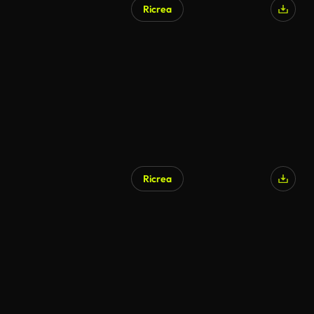
Ricrea
Ricrea