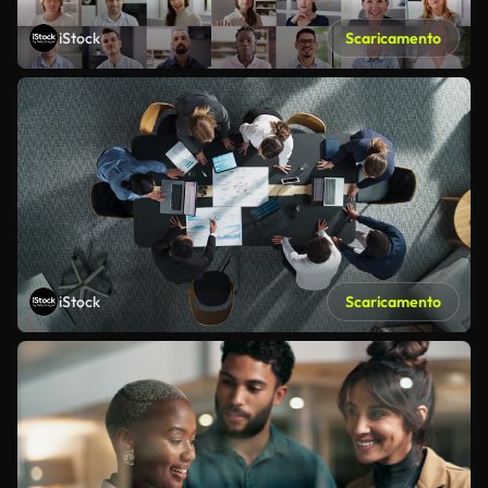
iStock
Scaricamento
iStock
Scaricamento