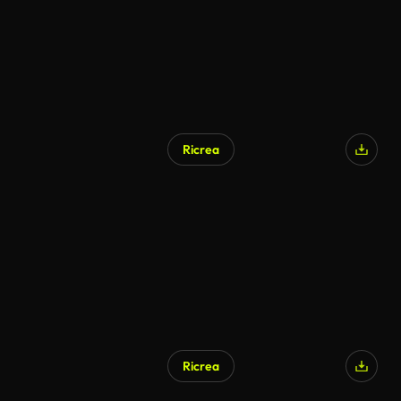
Ricrea
Ricrea