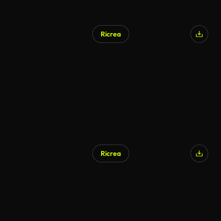
Ricrea
Ricrea