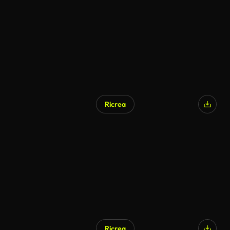
Ricrea
Ricrea