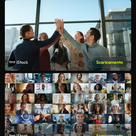
iStock
Scaricamento
iStock
Scaricamento