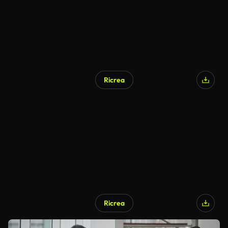
Ricrea
Ricrea