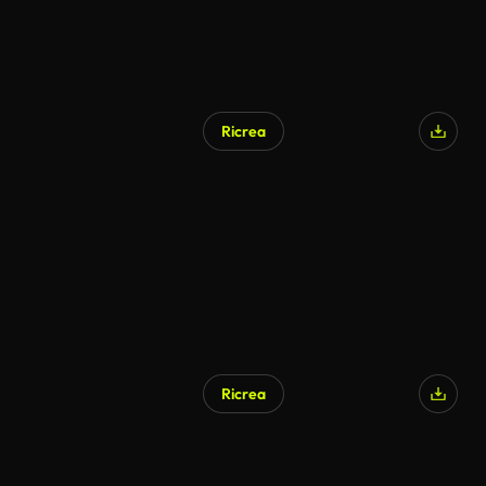
Ricrea
Ricrea