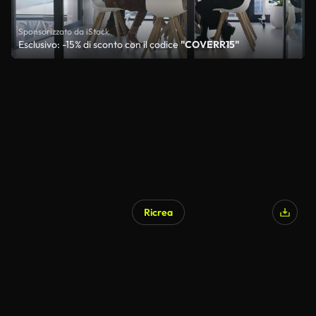
Sponsorizzato da iStock
Esclusivo: -15% di sconto con il codice
"COVERR15"
Ricrea