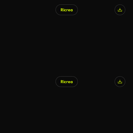
Ricrea
Ricrea