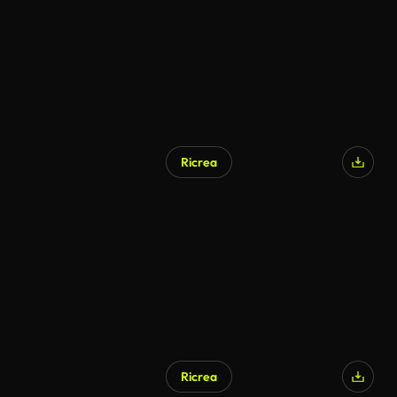
Ricrea
Ricrea