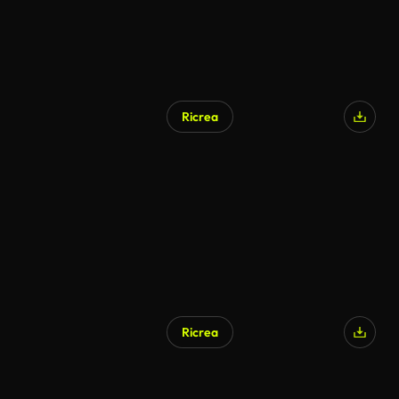
Ricrea
Ricrea