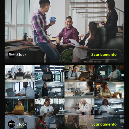
iStock
Scaricamento
iStock
Scaricamento