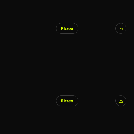
Ricrea
Ricrea