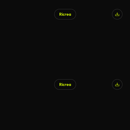
Ricrea
Ricrea