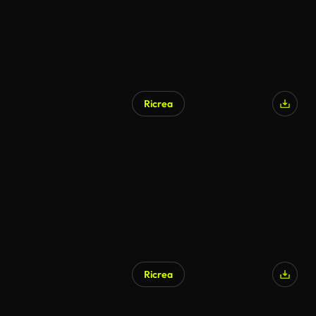
Ricrea
Ricrea