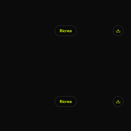
Ricrea
Ricrea