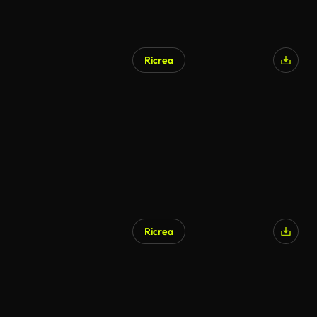
Ricrea
Ricrea