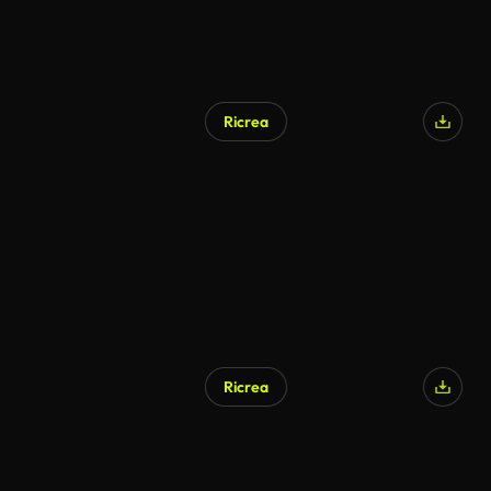
Ricrea
Ricrea