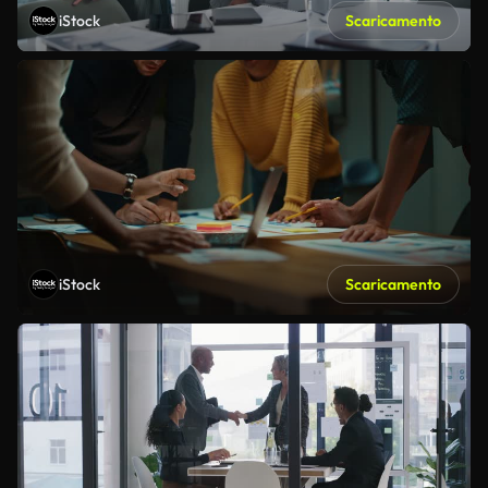
iStock
Scaricamento
iStock
Scaricamento