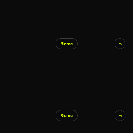
Ricrea
Ricrea