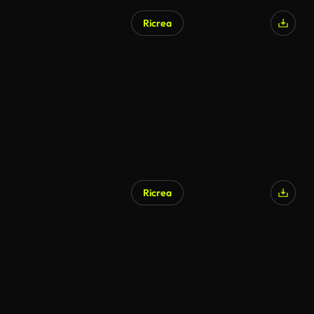
Ricrea
Ricrea