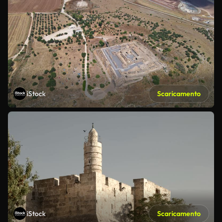
iStock
Scaricamento
iStock
Scaricamento