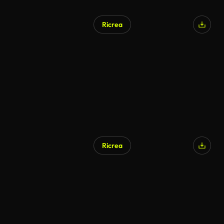
Ricrea
Ricrea