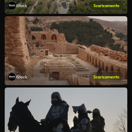
iStock
Scaricamento
iStock
Scaricamento