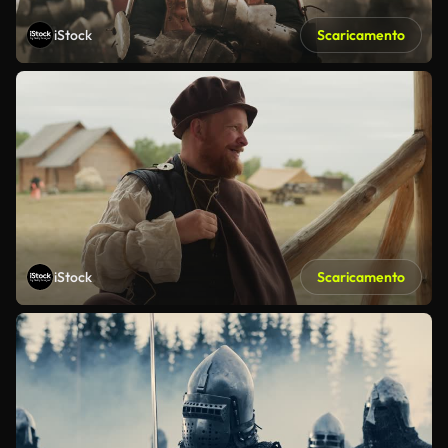
iStock
Scaricamento
iStock
Scaricamento