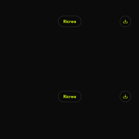
Ricrea
Ricrea