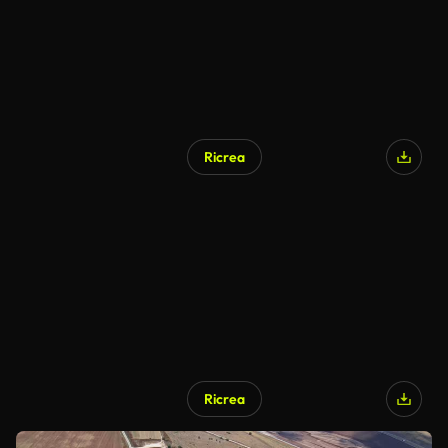
Ricrea
Ricrea