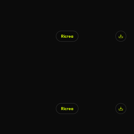
Ricrea
Ricrea