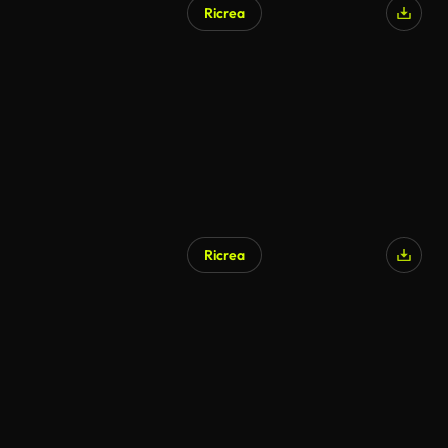
Ricrea
Ricrea