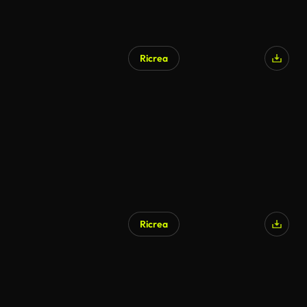
Ricrea
Ricrea