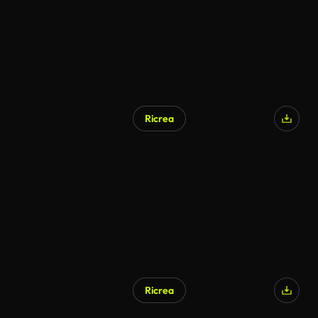
Ricrea
Ricrea