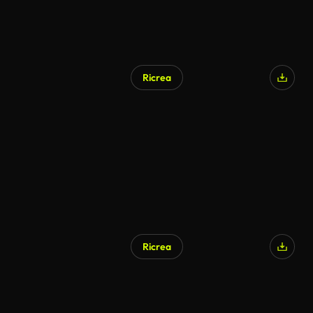
Ricrea
Ricrea