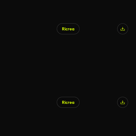
Ricrea
Ricrea