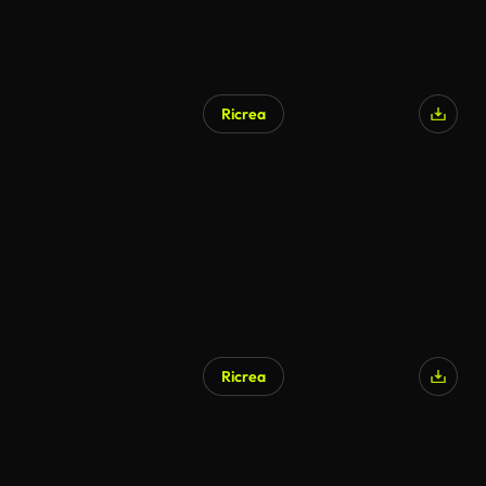
Ricrea
Ricrea