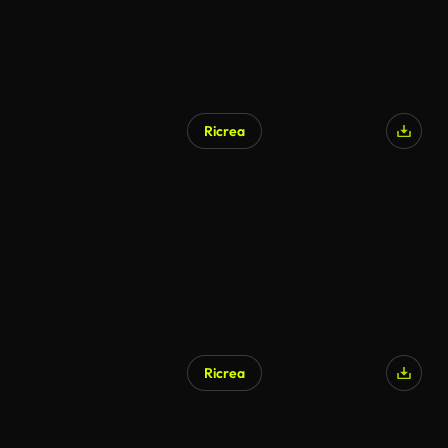
Ricrea
Ricrea