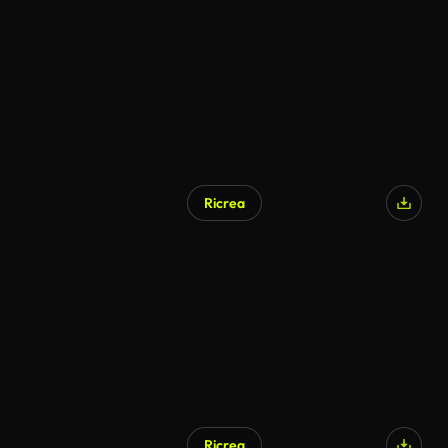
Ricrea
Ricrea