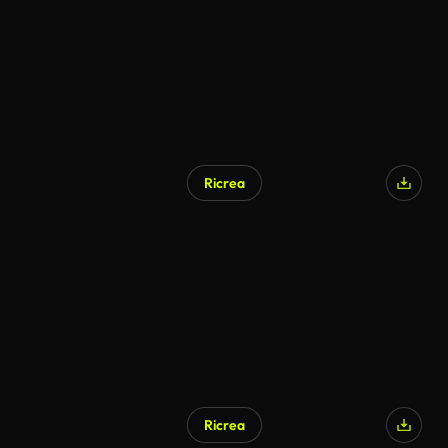
Ricrea
Ricrea