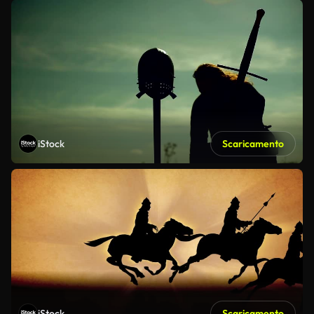
iStock
Scaricamento
iStock
Scaricamento