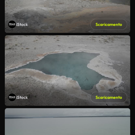
iStock
Scaricamento
iStock
Scaricamento