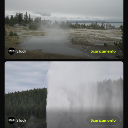
iStock
Scaricamento
iStock
Scaricamento