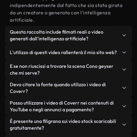
indipendentemente dal fatto che sia stata girata
da un creatore o generata con l'intelligenza
artificiale.
Questa raccolta include filmati reali o video
generati dall'intelligenza artificiale?
Entrambe. Si tratta di una libreria ibrida composta
L'utilizzo di questi video rallenterà il mio sito web?
da filmati reali, girati da persone, relativi a Cono
geyser, e da video generati dall'intelligenza
Non se scegli le nostre versioni ottimizzate.
E se non riuscissi a trovare la scena Cono geyser
artificiale. Ogni video è chiaramente etichettato,
Offriamo formati leggeri e pronti per il web,
che mi serve?
così saprai sempre cosa stai utilizzando.
progettati per l'utilizzo in background, che
Puoi crearne uno all'istante utilizzando Coverr AI
Devo citare la fonte quando utilizzo i video di
mantengono alta la qualità, riducono al minimo i
Studio. Ti basta descrivere la scena, ad esempio
Coverr?
tempi di caricamento e migliorano parametri
"Cono geyser al tramonto", e lo Studio genererà in
come LCP.
Non è richiesto alcun riconoscimento dell'autore.
Posso utilizzare i video di Coverr nei contenuti di
pochi secondi un video personalizzato in
Tutti i video presenti nella nostra libreria sono
YouTube o negli annunci a pagamento?
conformità con i nostri standard di licenza.
esenti da diritti d'autore e possono essere utilizzati
Sì. Tutti i filmati di Coverr possono essere utilizzati
È presente una filigrana sui video stock scaricabili
senza citare il creatore, sebbene sia sempre
in video monetizzati su YouTube, promozioni sui
gratuitamente?
gradito.
social media e annunci pubblicitari per i clienti, a