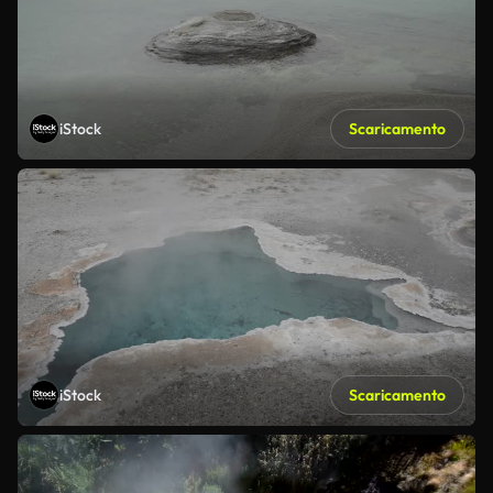
iStock
Scaricamento
iStock
Scaricamento