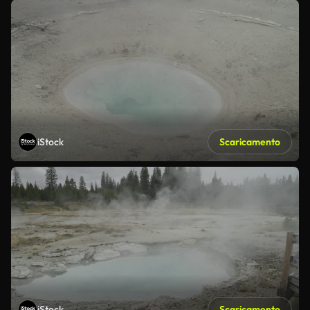
iStock
Scaricamento
iStock
Scaricamento