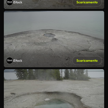
iStock
Scaricamento
iStock
Scaricamento