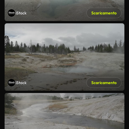
iStock
Scaricamento
iStock
Scaricamento