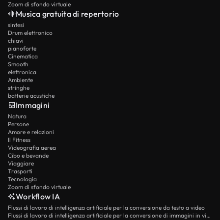
Zoom di sfondo virtuale
Musica gratuita di repertorio
sintesi
Drum elettronico
chiavi
pianoforte
Cinematica
Smooth
elettronica
Ambiente
stringhe
batterie acustiche
Immagini
Natura
Persone
Amore e relazioni
Il Fitness
Videografia aerea
Cibo e bevande
Viaggiare
Trasporti
Tecnologia
Zoom di sfondo virtuale
Workflow IA
Flussi di lavoro di intelligenza artificiale per la conversione da testo a video
Flussi di lavoro di intelligenza artificiale per la conversione di immagini in video