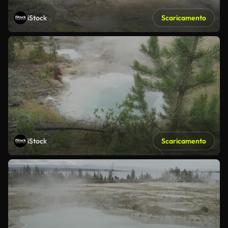
iStock
Scaricamento
iStock
Scaricamento