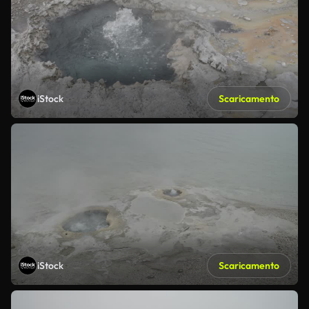
iStock
Scaricamento
iStock
Scaricamento