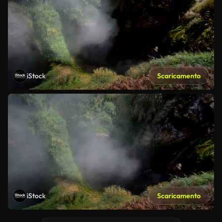
iStock
Scaricamento
iStock
Scaricamento