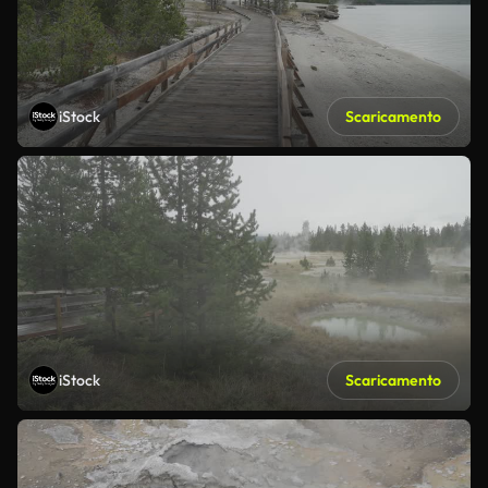
iStock
Scaricamento
iStock
Scaricamento