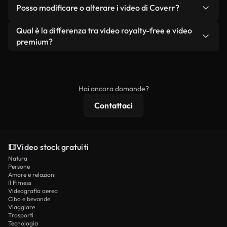
No. Nessuno dei nostri video gratuiti, siano essi
condizione che non si rivendano o ridistribuiscano
Posso modificare o alterare i video di Coverr?
reali o generati dall'intelligenza artificiale, include
i filmati stessi come prodotto a sé stante.
filigrane. Avrai a disposizione filmati puliti e pronti
Sì. Siete liberi di tagliare, ritagliare o remixare i
Qual è la differenza tra video royalty-free e video
all'uso.
nostri video. Assicuratevi solo che il prodotto
premium?
finale rispetti la nostra licenza e non venga
I video royalty-free includono i diritti commerciali,
ridistribuito come contenuto stock non riprodotto.
mentre i contenuti premium includono filmati
esclusivi, risoluzione 4K e protezioni di licenza
Hai ancora domande?
estese.
Contattaci
Video stock gratuiti
Natura
Persone
Amore e relazioni
Il Fitness
Videografia aerea
Cibo e bevande
Viaggiare
Trasporti
Tecnologia