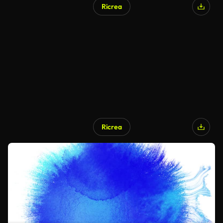
Ricrea
Ricrea