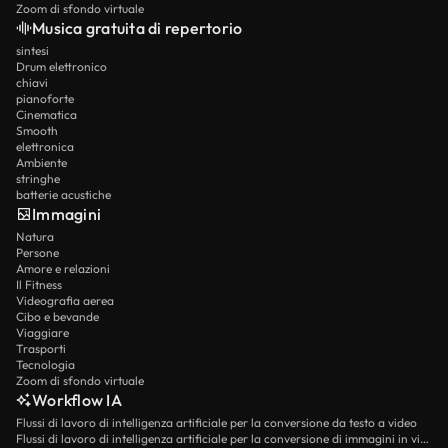
Zoom di sfondo virtuale
Musica gratuita di repertorio
sintesi
Drum elettronico
chiavi
pianoforte
Cinematica
Smooth
elettronica
Ambiente
stringhe
batterie acustiche
Immagini
Natura
Persone
Amore e relazioni
Il Fitness
Videografia aerea
Cibo e bevande
Viaggiare
Trasporti
Tecnologia
Zoom di sfondo virtuale
Workflow IA
Flussi di lavoro di intelligenza artificiale per la conversione da testo a video
Flussi di lavoro di intelligenza artificiale per la conversione di immagini in video