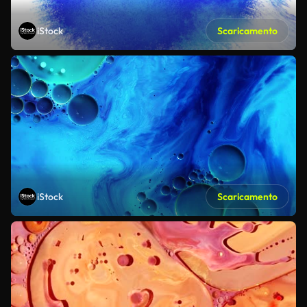
iStock
Scaricamento
iStock
Scaricamento