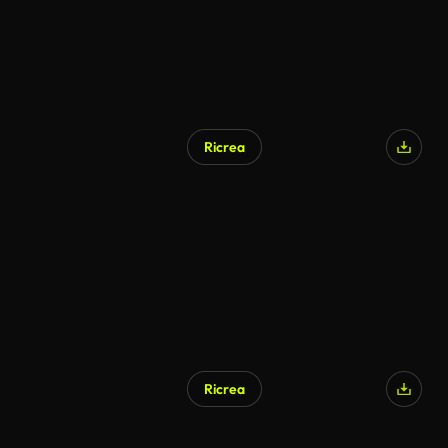
Ricrea
Ricrea