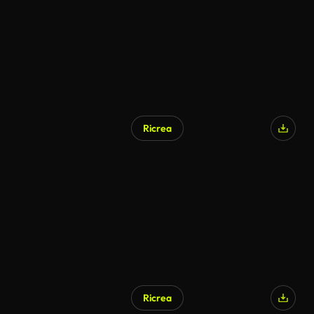
Ricrea
Ricrea