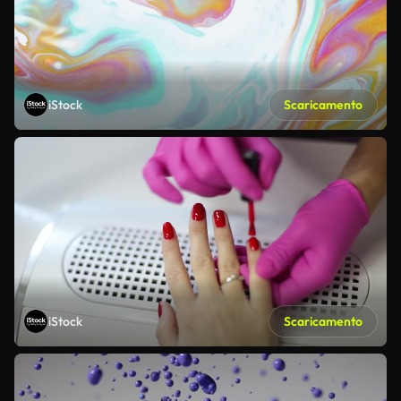
iStock
Scaricamento
iStock
Scaricamento