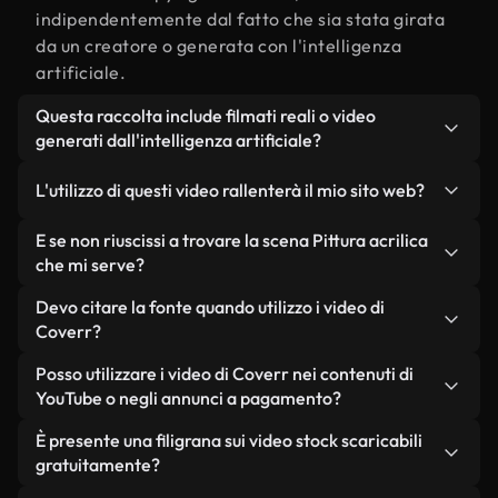
indipendentemente dal fatto che sia stata girata
da un creatore o generata con l'intelligenza
artificiale.
Questa raccolta include filmati reali o video
generati dall'intelligenza artificiale?
Entrambe. Si tratta di una libreria ibrida composta
L'utilizzo di questi video rallenterà il mio sito web?
da filmati reali, girati da persone, relativi a Pittura
acrilica, e da video generati dall'intelligenza
Non se scegli le nostre versioni ottimizzate.
E se non riuscissi a trovare la scena Pittura acrilica
artificiale. Ogni video è chiaramente etichettato,
Offriamo formati leggeri e pronti per il web,
che mi serve?
così saprai sempre cosa stai utilizzando.
progettati per l'utilizzo in background, che
Puoi crearne uno all'istante utilizzando Coverr AI
Devo citare la fonte quando utilizzo i video di
mantengono alta la qualità, riducono al minimo i
Studio. Ti basta descrivere la scena, ad esempio
Coverr?
tempi di caricamento e migliorano parametri
"Pittura acrilica al tramonto", e lo Studio genererà
come LCP.
Non è richiesto alcun riconoscimento dell'autore.
Posso utilizzare i video di Coverr nei contenuti di
in pochi secondi un video personalizzato in
Tutti i video presenti nella nostra libreria sono
YouTube o negli annunci a pagamento?
conformità con i nostri standard di licenza.
esenti da diritti d'autore e possono essere utilizzati
Sì. Tutti i filmati di Coverr possono essere utilizzati
È presente una filigrana sui video stock scaricabili
senza citare il creatore, sebbene sia sempre
in video monetizzati su YouTube, promozioni sui
gratuitamente?
gradito.
social media e annunci pubblicitari per i clienti, a