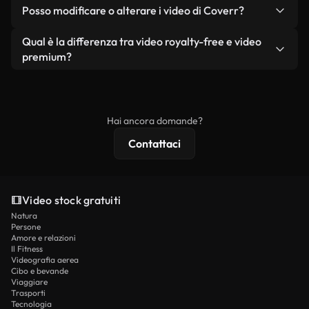
No. Nessuno dei nostri video gratuiti, siano essi
condizione che non si rivendano o ridistribuiscano
Posso modificare o alterare i video di Coverr?
reali o generati dall'intelligenza artificiale, include
i filmati stessi come prodotto a sé stante.
filigrane. Avrai a disposizione filmati puliti e pronti
Sì. Siete liberi di tagliare, ritagliare o remixare i
Qual è la differenza tra video royalty-free e video
all'uso.
nostri video. Assicuratevi solo che il prodotto
premium?
finale rispetti la nostra licenza e non venga
I video royalty-free includono i diritti commerciali,
ridistribuito come contenuto stock non riprodotto.
mentre i contenuti premium includono filmati
esclusivi, risoluzione 4K e protezioni di licenza
Hai ancora domande?
estese.
Contattaci
Video stock gratuiti
Natura
Persone
Amore e relazioni
Il Fitness
Videografia aerea
Cibo e bevande
Viaggiare
Trasporti
Tecnologia