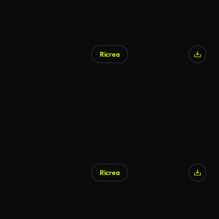
Ricrea
Ricrea