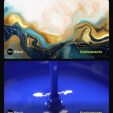
iStock
Scaricamento
iStock
Scaricamento