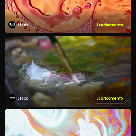
iStock
Scaricamento
iStock
Scaricamento