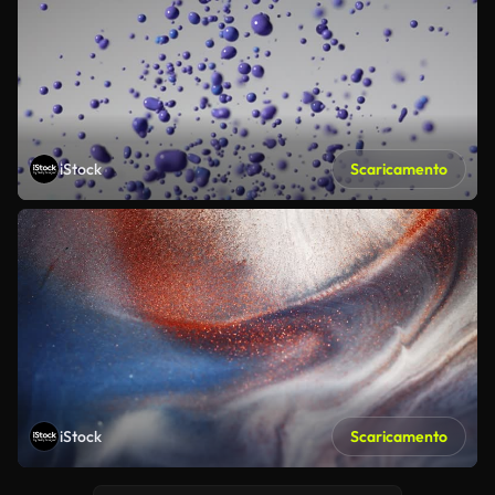
iStock
Scaricamento
iStock
Scaricamento