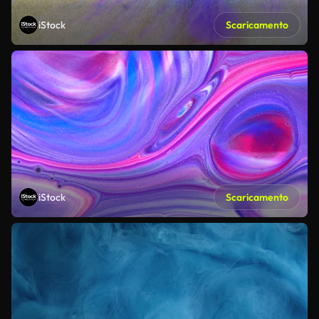
iStock
Scaricamento
iStock
Scaricamento