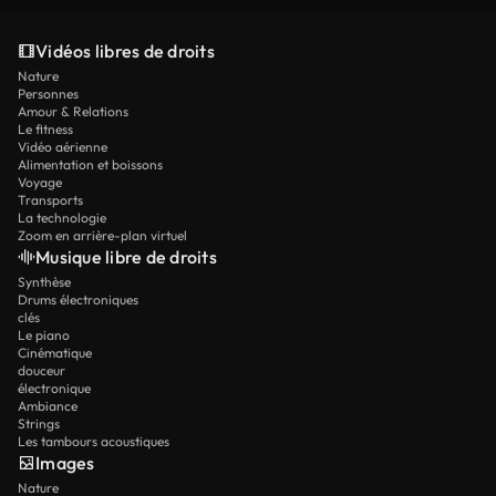
Ultimate bénéficient du traitement prioritaire et
en langage naturel et laissez l'IA gérer le travail
expressions faciales, mais la synchronisation
de la capacité maximale.
technique.
Vidéos libres de droits
exacte des lèvres pour un dialogue complexe est
Nature
au-delà des capacités actuelles.
Personnes
Amour & Relations
Le fitness
Vidéo aérienne
Alimentation et boissons
Voyage
Transports
La technologie
Zoom en arrière-plan virtuel
Musique libre de droits
Synthèse
Drums électroniques
clés
Le piano
Cinématique
douceur
électronique
Ambiance
Strings
Les tambours acoustiques
Images
Nature