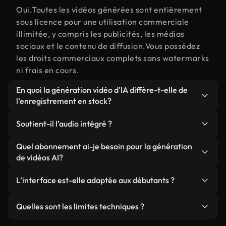
Oui.Toutes les vidéos générées sont entièrement
sous licence pour une utilisation commerciale
illimitée, y compris les publicités, les médias
sociaux et le contenu de diffusion.Vous possédez
les droits commerciaux complets sans watermarks
ni frais en cours.
En quoi la génération vidéo d’IA diffère-t-elle de
l’enregistrement en stock?
L'IA crée des scènes personnalisées précisément
Soutient-il l’audio intégré ?
adaptées à votre vision créative exacte,
contrairement à la recherche à travers des
Oui, Kling 2.6 Pro peut générer un son synchronisé
Quel abonnement ai-je besoin pour la génération
bibliothèques d'actions préexistantes.
qui correspond naturellement au mouvement et à
de vidéos AI?
l'atmosphère de votre scène.
La génération de vidéo AI est disponible sur les
L’interface est-elle adaptée aux débutants ?
plans Plus, Pro et Ultimate.Plus les membres
reçoivent des limites standard pour les créateurs
Notre interface intuitive ne nécessite pas
Quelles sont les limites techniques ?
individuels, les membres Pro reçoivent des crédits
d'expertise technique ou d'expérience dans
accrues pour le travail de l'agence et les membres
l'édition vidéo.Décrivez simplement votre vision
Gère bien les mouvements généraux et les