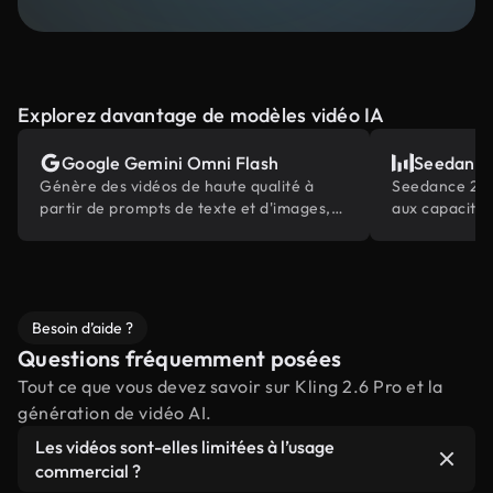
Explorez davantage de modèles vidéo IA
Google Gemini Omni Flash
Seedance
Génère des vidéos de haute qualité à
Seedance 2.0 
partir de prompts de texte et d'images,
aux capacités
alimentées par la connaissance du
multimodales 
monde intégrée de Gemini.
secteur
Besoin d’aide ?
Questions fréquemment posées
Tout ce que vous devez savoir sur Kling 2.6 Pro et la
génération de vidéo AI.
Les vidéos sont-elles limitées à l’usage
commercial ?