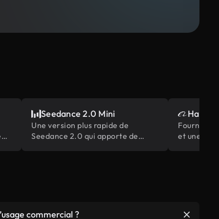
Seedance 2.0 Mini
Happy H
Une version plus rapide de
Fournit un
é
Seedance 2.0 qui apporte de
et une syn
grandes performances et une
visuelle pl
vitesse de génération élevée à un
scènes mult
coût moindre.
sur le modè
 l’usage commercial ?