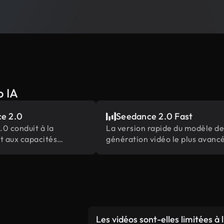
o IA
e 2.0
Seedance 2.0 Fast
0 conduit à la
La version rapide du modèle de
t aux capacités
génération vidéo le plus avanc
e contenu
de ByteDance
s les plus complètes
Les vidéos sont-elles limitées à