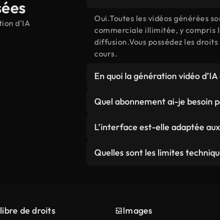
sées
Oui.Toutes les vidéos générées so
tion d'IA
commerciale illimitée, y compris l
diffusion.Vous possédez les droit
cours.
En quoi la génération vidéo d’IA
L'IA crée des scènes personnalisé
Quel abonnement ai-je besoin po
exacte, contrairement à la recher
préexistantes.
La génération de vidéo AI est dispo
L’interface est-elle adaptée au
membres reçoivent des limites sta
Pro reçoivent des crédits accrues
Notre interface intuitive ne néce
Quelles sont les limites techniqu
bénéficient du traitement priorit
l'édition vidéo.Décrivez simplemen
gérer le travail technique.
Optimisé pour une sortie 1080p de
la cohérence du mouvement et des
libre de droits
Images