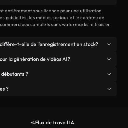
nt entièrement sous licence pour une utilisation
es publicités, les médias sociaux et le contenu de
s commerciaux complets sans watermarks ni frais en
 diffère-t-elle de l’enregistrement en stock?
es précisément adaptées à votre vision créative
ur la génération de vidéos AI?
che à travers des bibliothèques d'actions
nible sur les plans Plus, Pro et Ultimate.Plus les
x débutants ?
ndard pour les créateurs individuels, les membres
 pour le travail de l'agence et les membres Ultimate
ssite pas d'expertise technique ou d'expérience dans
es ?
aire et de la capacité maximale.
t votre vision en langage naturel et laissez l'IA
 haute qualité plutôt que 4K ou 8K. Cela privilégie
 vitesses de génération plus rapides.
Flux de travail IA