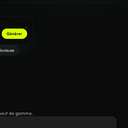
Générer
luvieuse
s haut de gamme.