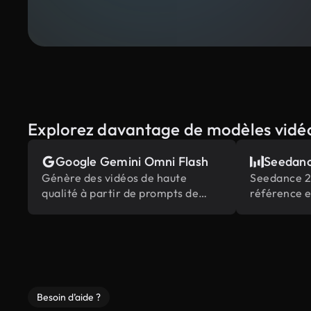
Explorez davantage de modèles vidé
Google Gemini Omni Flash
Seedanc
Génère des vidéos de haute
Seedance 2.
qualité à partir de prompts de
référence e
texte et d'images, alimentées par
d’édition d
la connaissance du monde
multimodale
intégrée de Gemini.
du secteur
Besoin d’aide ?