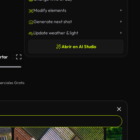
Modify elements
Generate next shot
Update weather & light
Abrir en AI Studio
rtar
rciales Gratis