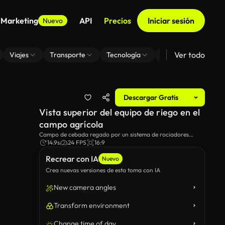
 Marketing
API
Precios
Iniciar sesión
Nuevo
Ver todo
Viajes
Transporte
Tecnología
Zoom De Fondo Virt
Descargar Gratis
Vista superior del equipo de riego en el
campo agrícola
Campo de cebada regado por un sistema de rociadores
pivotantes. Riego de cultivos mediante el sistema de
14.9s
24 FPS
16:9
rociadores de pivote central
Recrear con IA
Nuevo
Crea nuevas versiones de esta toma con IA
New camera angles
Transform environment
Change time of day