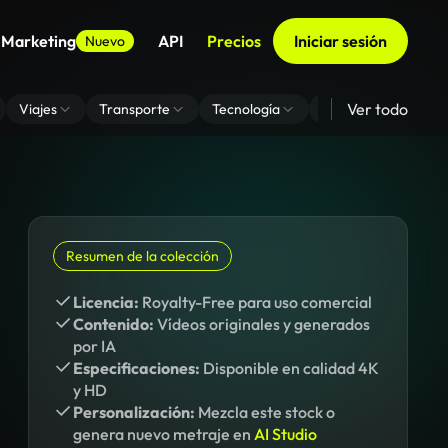
 Marketing
API
Precios
Iniciar sesión
Nuevo
Ver todo
Viajes
Transporte
Tecnología
Zoom De Fondo Virt
Resumen de la colección
Licencia:
Royalty-Free para uso comercial
Contenido:
Vídeos originales y generados
por IA
Especificaciones:
Disponible en calidad 4K
y HD
Personalización:
Mezcla este stock o
genera nuevo metraje en
AI Studio