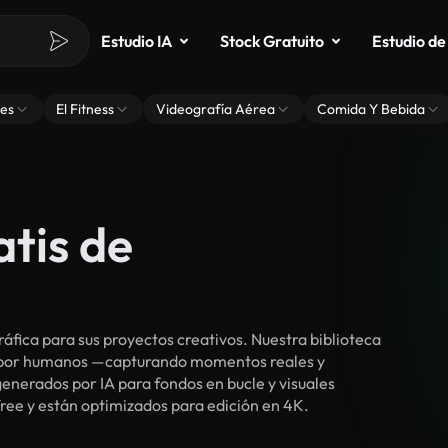
Estudio IA
Stock Gratuito
Estudio de
es
El Fitness
Videografía Aérea
Comida Y Bebida
atis de
fica para sus proyectos creativos. Nuestra biblioteca
s por humanos —capturando momentos reales y
enerados por IA para fondos en bucle y visuales
free y están optimizados para edición en 4K.