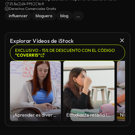
21.3s
24 FPS
16:9
Derechos Comerciales Gratis
influencer
bloguero
blog
...
Explorar Vídeos de iStock
EXCLUSIVO - 15% DE DESCUENTO CON EL CÓDIGO
"COVERR15"
¡Aprender es divertido!
Estudiante reseña instrumentos de escritura. El asistente del campus se detiene para examinar el bolígrafo. El estudiante situado en el campus se detiene para investigar cuidadosamente la pluma y su tinta