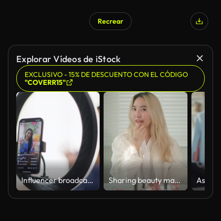
Recrear
Explorar Vídeos de iStock
EXCLUSIVO - 15% DE DESCUENTO CON EL CÓDIGO
"COVERR15"
Influencer broadcast live on smartphones at home.
Sharing beauty makeup.