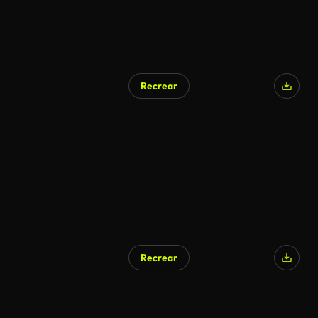
Recrear
Recrear