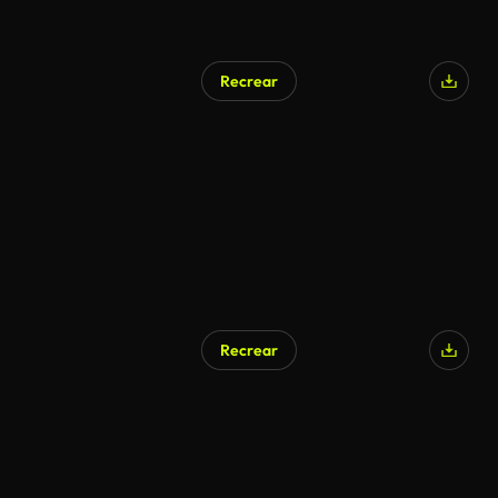
Recrear
Recrear