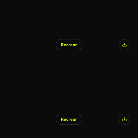
Recrear
Recrear