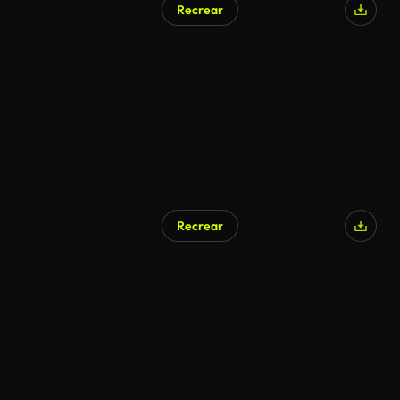
Recrear
Recrear