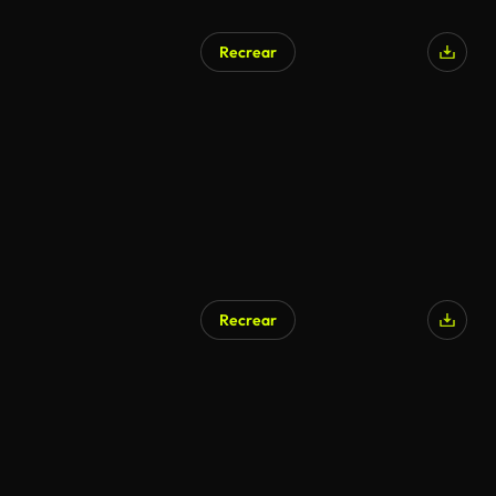
Recrear
Recrear