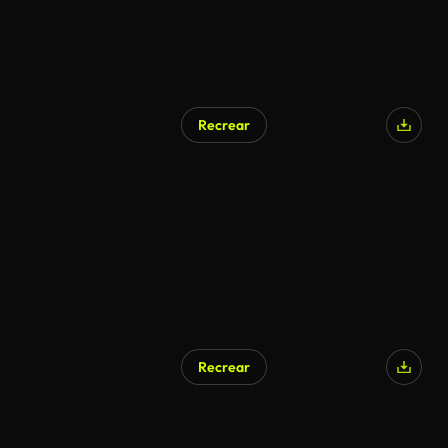
Recrear
Recrear