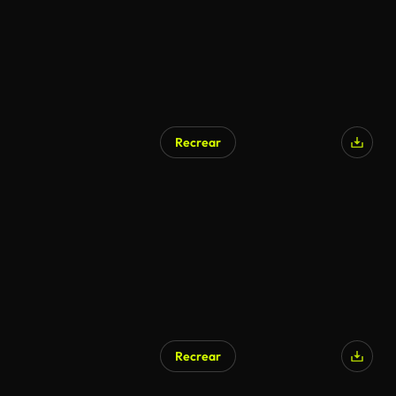
Recrear
Recrear