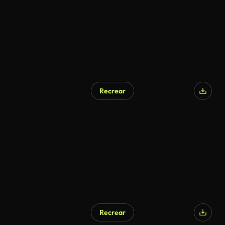
Recrear
Recrear