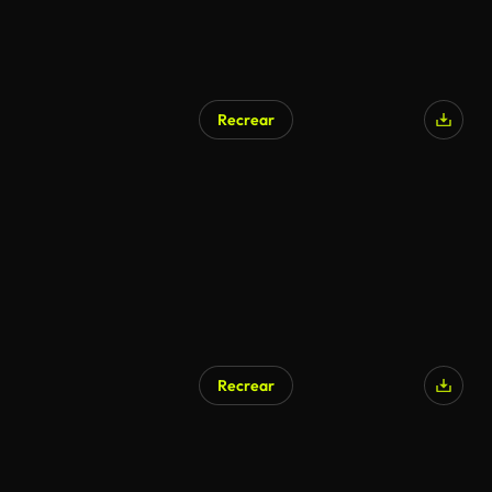
Recrear
Recrear