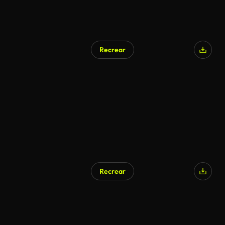
Recrear
Recrear