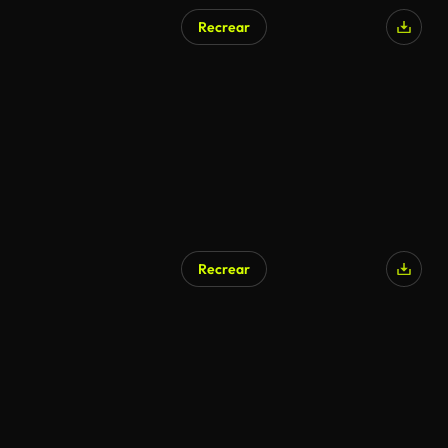
Recrear
Recrear