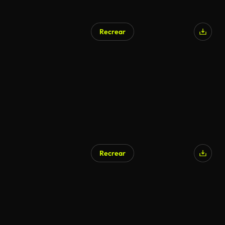
Recrear
Recrear