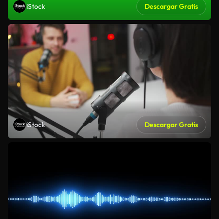
iStock
Descargar Gratis
iStock
Descargar Gratis