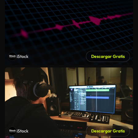
iStock
Descargar Gratis
iStock
Descargar Gratis