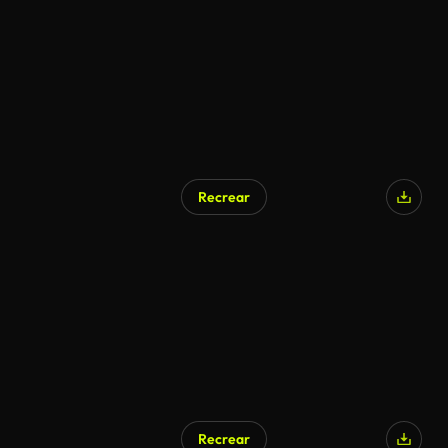
Recrear
Recrear