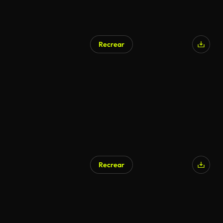
Recrear
Recrear