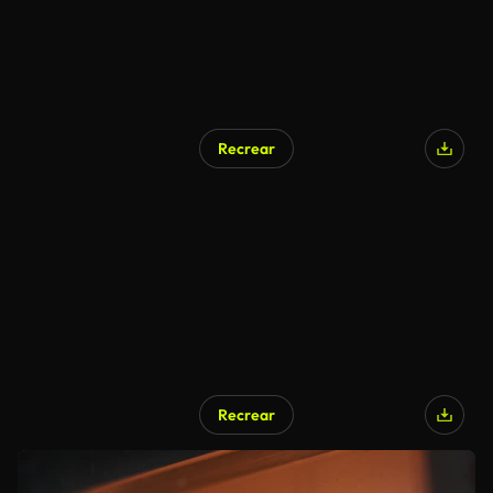
Recrear
Recrear