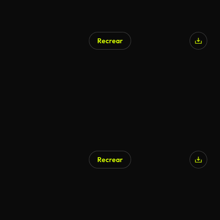
Recrear
Recrear