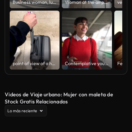
Business woman, luggage and travel with a phone while walking at airport or hotel with internet. Professional female person with a suitcase for a corporate trip with smartphone for flight schedule
Woman at the airport holding smartphone
point of view of a hand carrying a wheeled suitcase
Contemplative young woman walking with luggage in the subway station
Videos de Viaje urbano: Mujer con maleta de
Stock Gratis Relacionados
Lo más reciente