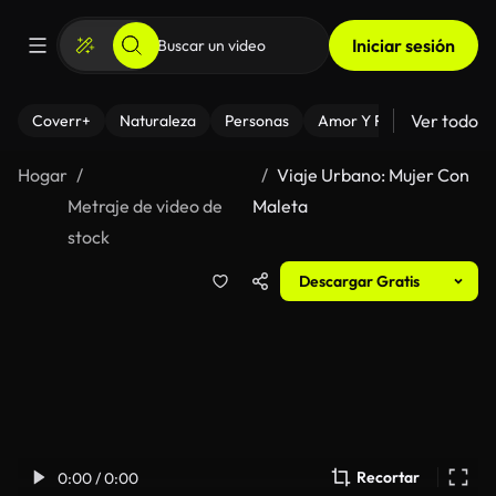
Iniciar sesión
Ver todo
Coverr+
Naturaleza
Personas
Amor Y Relaciones
El
Hogar
Viaje Urbano: Mujer Con
Metraje de video de
Maleta
stock
Descargar Gratis
Recortar
0:00 / 0:00