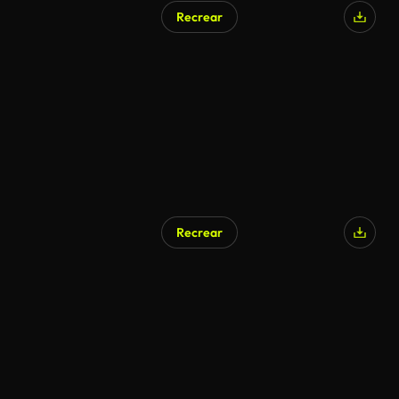
Recrear
Generado por IA
Recrear