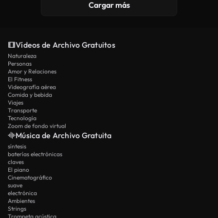
Cargar más
Vídeos de Archivo Gratuitos
Naturaleza
Personas
Amor y Relaciones
El Fitness
Videografía aérea
Comida y bebida
Viajes
Transporte
Tecnología
Zoom de fondo virtual
Música de Archivo Gratuita
síntesis
baterías electrónicas
claves
El piano
Cinematográfico
suave
electrónica
Ambientes
Strings
Trompeta acústica