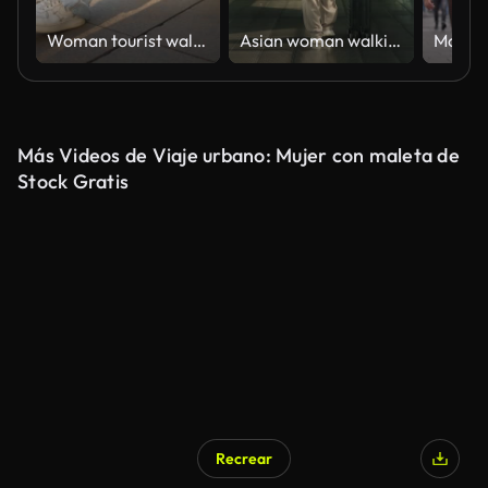
Woman tourist walking down street, closeup view of feet on pathway and suitcase . Travel in summertime and business trip, casual style for city life, comfortable sneakers, touristic destination
Asian woman walking on airport area.
Más Videos de Viaje urbano: Mujer con maleta de
Stock Gratis
Recrear