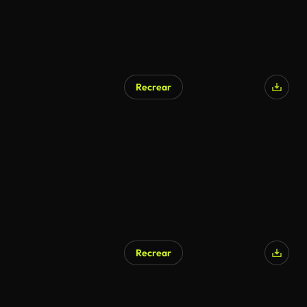
Recrear
Recrear
Generado por IA