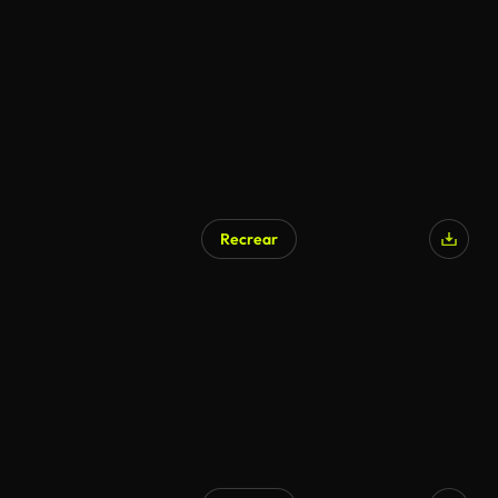
Generado por IA
Recrear
Generado por IA