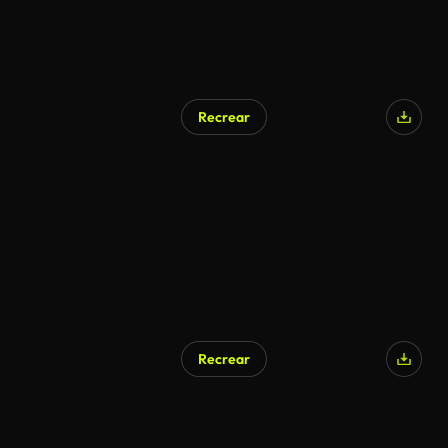
Recrear
Generado por IA
Recrear
Generado por IA