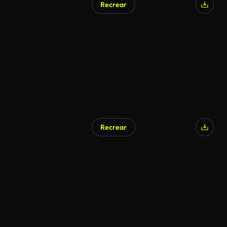
Recrear
Generado por IA
Recrear
Generado por IA