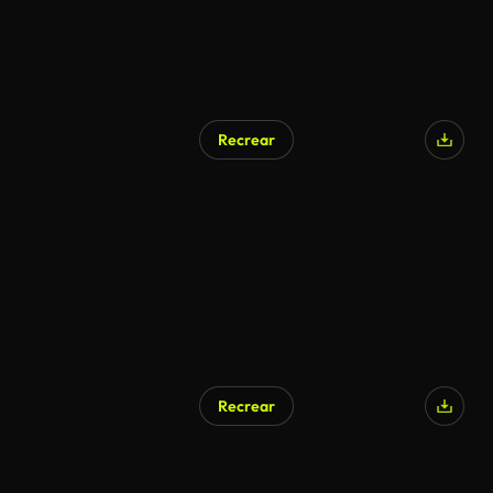
Recrear
Generado por IA
Recrear
Generado por IA