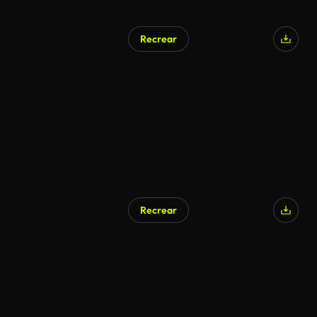
Recrear
Generado por IA
Recrear