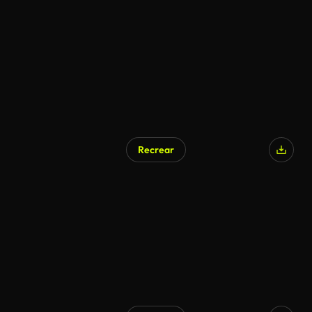
Generado por IA
Recrear
Generado por IA