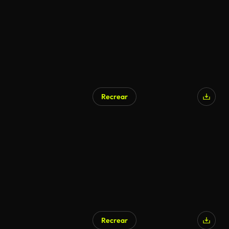
Recrear
Recrear