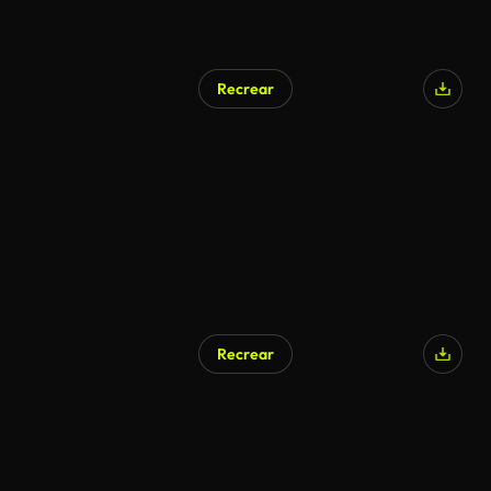
Recrear
Recrear