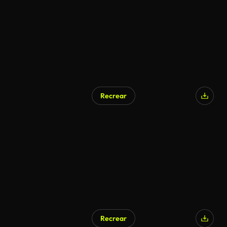
Recrear
Recrear