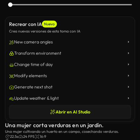
Recrear con IA
Nuevo
Crea nuevas versiones de esta toma con IA
New camera angles
Transform environment
Change time of day
Modify elements
Generate next shot
Update weather & light
Abrir en AI Studio
Una mujer corta verduras en un jardín.
Una mujer cultivando un huerto en un campo, cosechando verduras.
22.5s
24 FPS
16:9