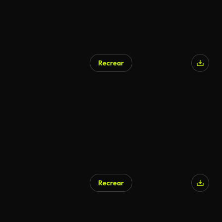
Recrear
Recrear