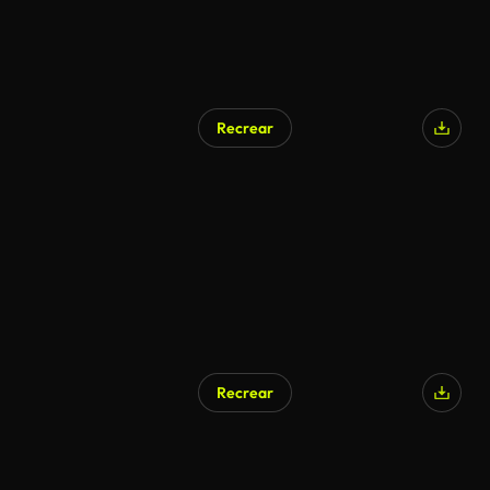
Recrear
Recrear