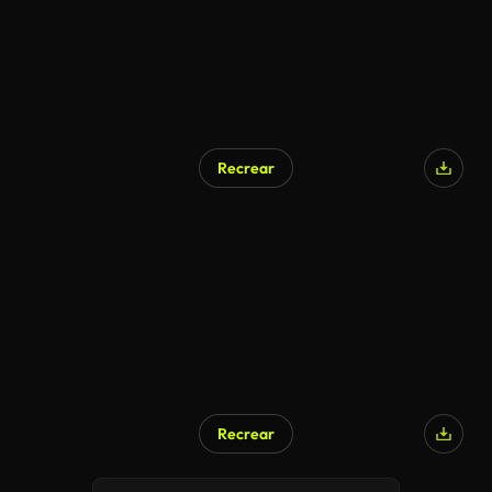
Recrear
Recrear