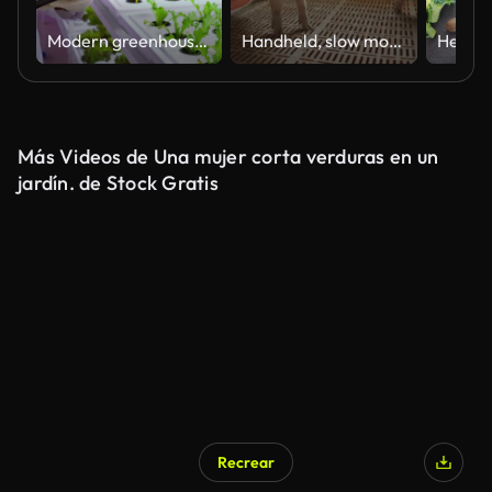
Modern greenhouses of the future monitor plant growth and grow pure, unmodified natural products in hydroponic vertical farms
Handheld, slow motion of a large group of small piglets in a modern pigpen
Más Videos de Una mujer corta verduras en un
jardín. de Stock Gratis
Recrear