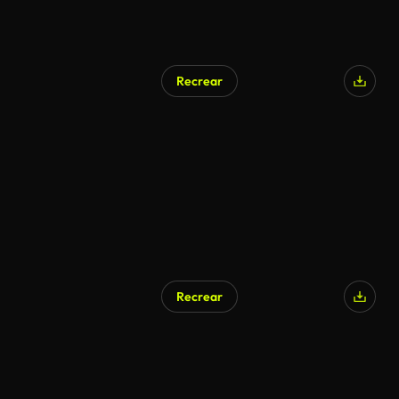
Recrear
Recrear