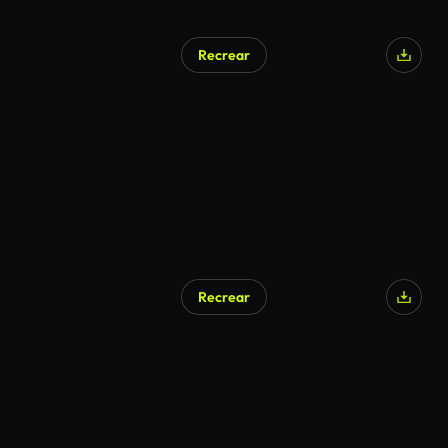
Recrear
Recrear