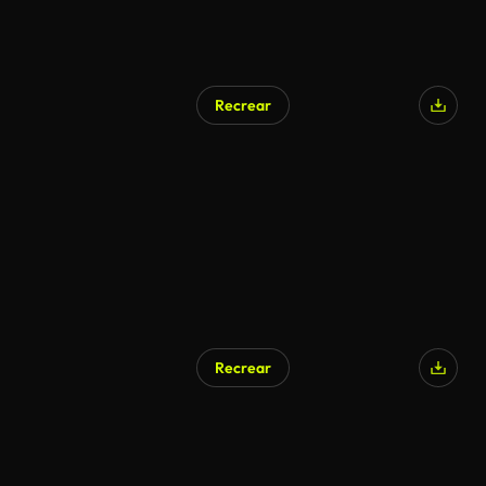
Recrear
Recrear