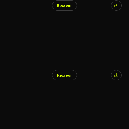
Recrear
Recrear