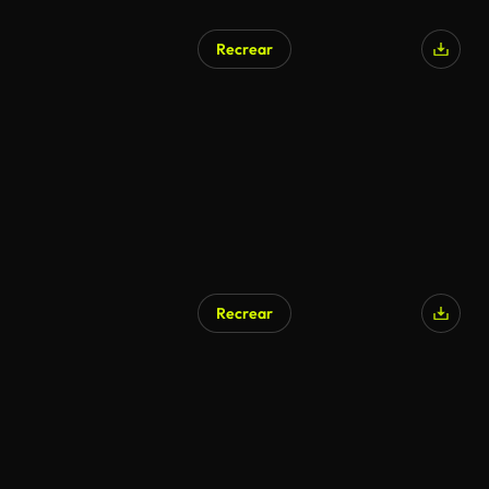
Recrear
Recrear