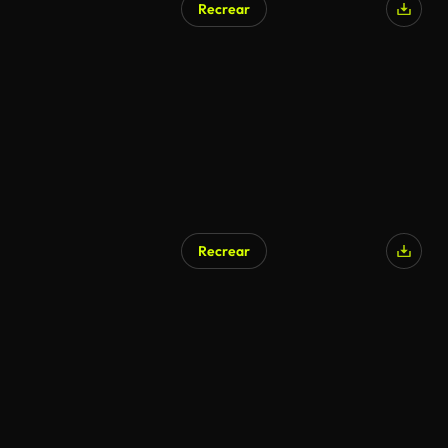
Recrear
Recrear