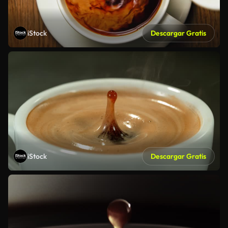
iStock
Descargar Gratis
iStock
Descargar Gratis