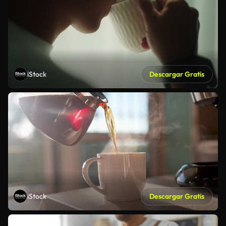
iStock
Descargar Gratis
iStock
Descargar Gratis