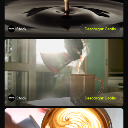
iStock
Descargar Gratis
iStock
Descargar Gratis