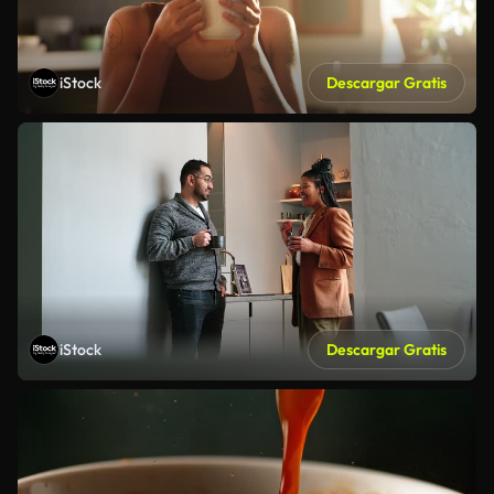
iStock
Descargar Gratis
iStock
Descargar Gratis