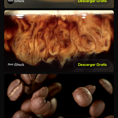
iStock
Descargar Gratis
iStock
Descargar Gratis