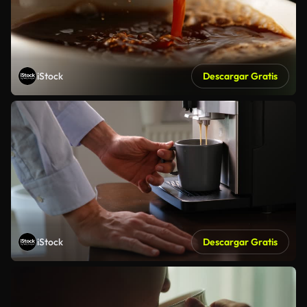
iStock
Descargar Gratis
iStock
Descargar Gratis