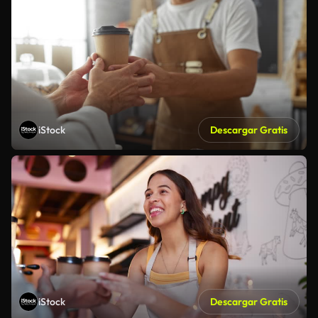
iStock
Descargar Gratis
iStock
Descargar Gratis