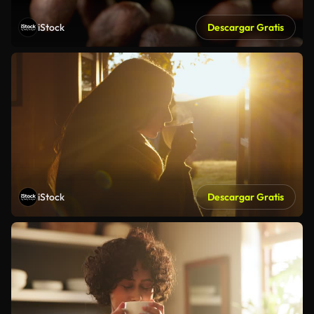
iStock
Descargar Gratis
iStock
Descargar Gratis