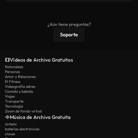
se redistribuya como metraje de stock básico.
Los vídeos royalty-free incluyen derechos
comerciales estándar; el contenido premium
ofrece metraje exclusivo, resolución 4K y
¿Aún tiene preguntas?
protecciones de licencia extendidas.
Soporte
Vídeos de Archivo Gratuitos
Naturaleza
Personas
Amor y Relaciones
El Fitness
Videografía aérea
Comida y bebida
Viajes
Transporte
Tecnología
Zoom de fondo virtual
Música de Archivo Gratuita
síntesis
baterías electrónicas
claves