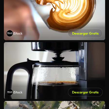
iStock
Descargar Gratis
iStock
Descargar Gratis