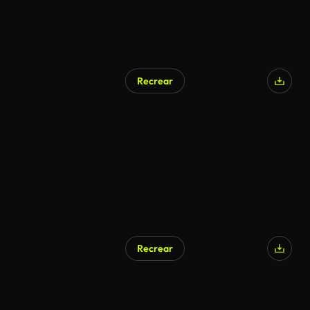
Recrear
Recrear