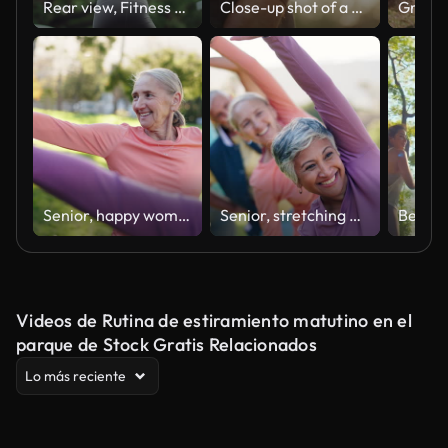
Rear view, Fitness woman doing stretch exercise stretching her arms, female stretching for warming up before running or working out in the park outdoor.
Close-up shot of a man shaking his hands to warm up before running
Senior, happy woman and yoga with stretching in nature for workout, exercise or balance together. Elderly female person or group with smile in class for training, awareness or fitness at outdoor park
Senior, stretching arms or friends in park for fitness or body mobility in outdoor cardio workout. Group, happy or people in warm up together for training, exercise or retirement community in nature
Videos de Rutina de estiramiento matutino en el
parque de Stock Gratis Relacionados
Lo más reciente