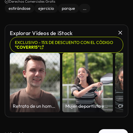
Derechos Comerciales Gratis
estirándose
ejercicio
parque
...
Explorar Vídeos de iStock
EXCLUSIVO - 15% DE DESCUENTO CON EL CÓDIGO
"COVERR15"
Retrato de un hombre activo, seguro de sí mismo, vibrante y alegre, vestido con ropa deportiva y de pie en una pista de pickleball o tenis, a punto de ejercitar y mantener su forma física para una buena salud. Adoptar estilos de vida activos, energía po
Mujer deportista entrenando en la pista de padel mientras golpea la pelota cerca de la portería durante el partido y la competición. Deportista que practica trength controlado, fitness, ejercicio, rutina de entrenamiento, retos deportivos, preparación p