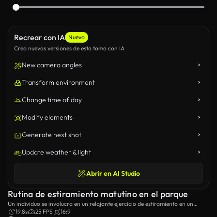
Recrear con IA
Nuevo
Crea nuevas versiones de esta toma con IA
New camera angles
Transform environment
Change time of day
Modify elements
Generate next shot
Update weather & light
Abrir en AI Studio
Rutina de estiramiento matutino en el parque
Un individuo se involucra en un relajante ejercicio de estiramiento en un
tranquilo entorno de parque para su bienestar.
19.8s
25 FPS
16:9