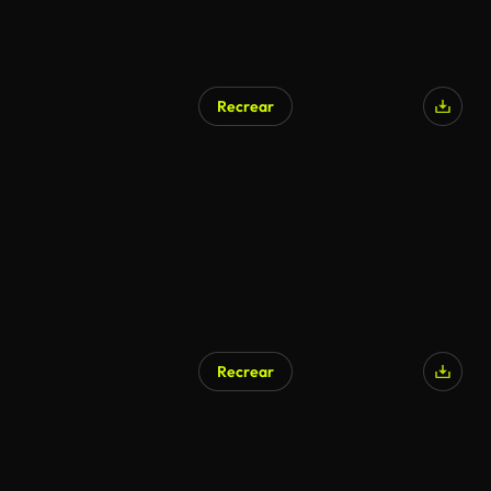
Recrear
Recrear