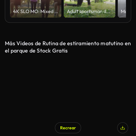
4K SLO MO: Mixed Group Sunrise Fitness
Adult sportsman does gymnastics while standing barefoot on a mat in an urban city park. Sporty male practices yoga outside.
Más Videos de Rutina de estiramiento matutino en
el parque de Stock Gratis
Recrear