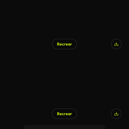
Recrear
Recrear