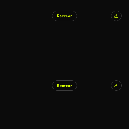
Recrear
Recrear