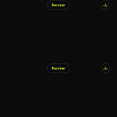
Recrear
Recrear