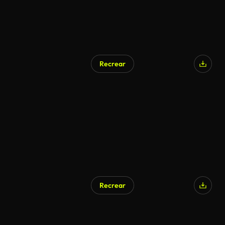
Recrear
Recrear