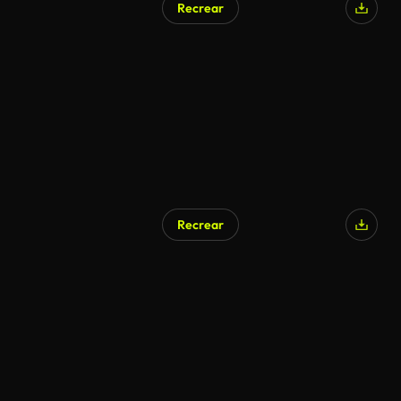
Recrear
Recrear