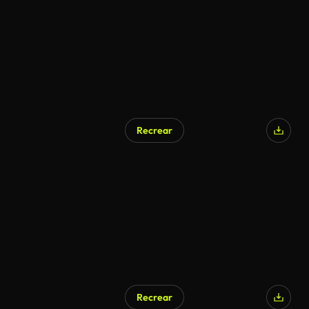
Recrear
Generado por IA
Recrear