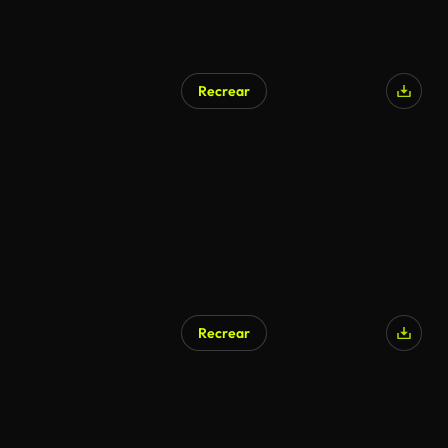
Recrear
Generado por IA
Recrear