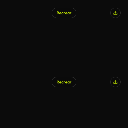
Recrear
Recrear