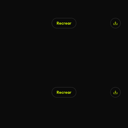
Recrear
Recrear