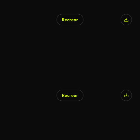
Recrear
Recrear