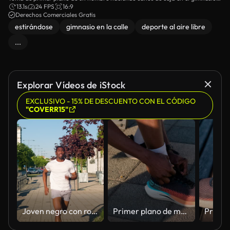
de la calle.
13.1s
24 FPS
16:9
Derechos Comerciales Gratis
estirándose
gimnasio en la calle
deporte al aire libre
...
Explorar Vídeos de iStock
EXCLUSIVO - 15% DE DESCUENTO CON EL CÓDIGO
"COVERR15"
Joven negro con ropa deportiva corriendo por la ciudad.
Primer plano de manos de un joven atándose las zapatillas y preparándose para salir a correr al aire libre.