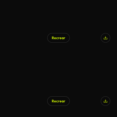
Recrear
Recrear