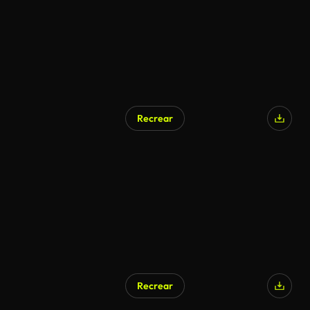
Recrear
Recrear