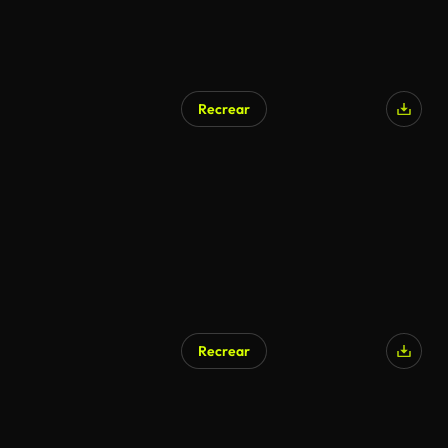
Recrear
Recrear