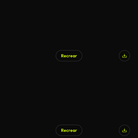
Recrear
Recrear