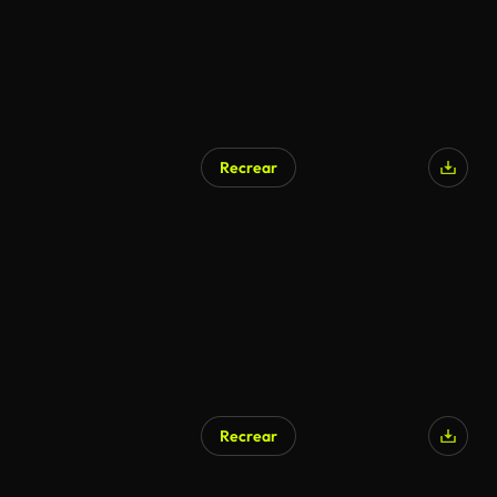
Recrear
Recrear