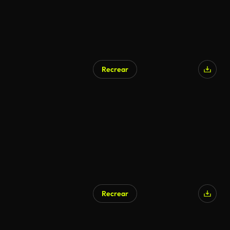
Recrear
Recrear