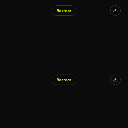
Recrear
Recrear