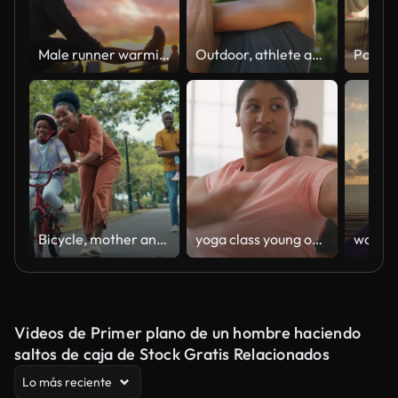
Male runner warming up and stretching for running in city
Outdoor, athlete and man with earphones, stretching and listening to music for fitness and serious. Routine, training and warm up for person in nature, performance or workout with playlist in morning
Bicycle, mother and child learning to ride bike outdoor at nature park with safety helmet. Black family woman helping, push and teaching girl cycling sport for time, development and balance on road
yoga class young overweight mixed race woman practicing warrior pose enjoying healthy lifestyle commitment fitness instructor teaching diverse group meditation in studio
Videos de Primer plano de un hombre haciendo
saltos de caja de Stock Gratis Relacionados
Lo más reciente