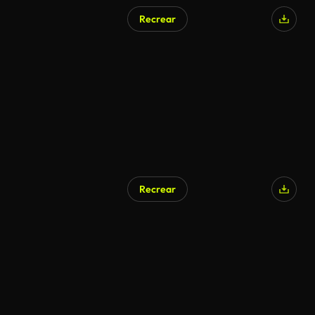
Recrear
Recrear