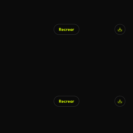
Recrear
Recrear