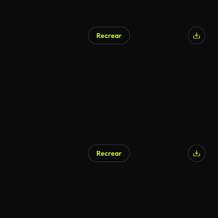
Recrear
Recrear