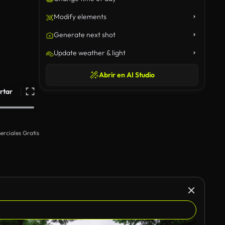
Modify elements
Generate next shot
Update weather & light
Abrir en AI Studio
rtar
rciales Gratis