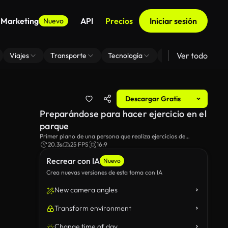
 Marketing
API
Precios
Iniciar sesión
Nuevo
Ver todo
Viajes
Transporte
Tecnología
Zoom De Fondo Virt
Descargar Gratis
Preparándose para hacer ejercicio en el
parque
Primer plano de una persona que realiza ejercicios de
estiramiento de la mano al aire libre en un ambiente
20.3s
25 FPS
16:9
tranquilo.
Recrear con IA
Nuevo
Crea nuevas versiones de esta toma con IA
New camera angles
Transform environment
Change time of day