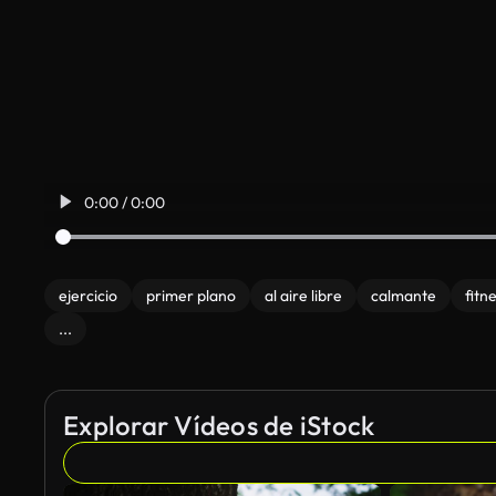
0:00 / 0:00
ejercicio
primer plano
al aire libre
calmante
fitn
...
Explorar Vídeos de iStock