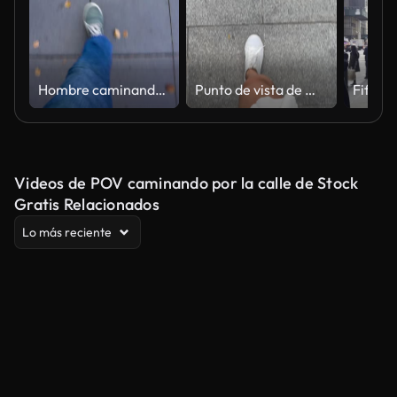
Hombre caminando en el pavimento POV
Punto de vista de mujer bajando escaleras de granito con zapatos blancos y minifalda
Videos de POV caminando por la calle de Stock
Gratis Relacionados
Lo más reciente