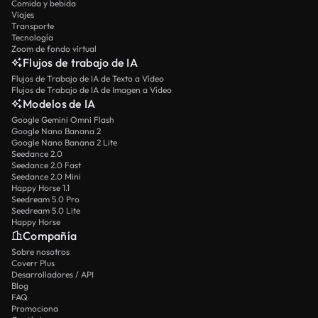
Comida y bebida
Viajes
Transporte
Tecnología
Zoom de fondo virtual
Flujos de trabajo de IA
Flujos de Trabajo de IA de Texto a Vídeo
Flujos de Trabajo de IA de Imagen a Vídeo
Modelos de IA
Google Gemini Omni Flash
Google Nano Banana 2
Google Nano Banana 2 Lite
Seedance 2.0
Seedance 2.0 Fast
Seedance 2.0 Mini
Happy Horse 1.1
Seedream 5.0 Pro
Seedream 5.0 Lite
Happy Horse
Compañía
Sobre nosotros
Coverr Plus
Desarrolladores / API
Blog
FAQ
Promociona