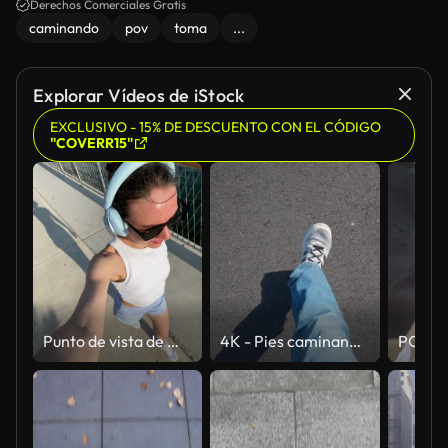
Derechos Comerciales Gratis
caminando
pov
toma
...
Explorar Vídeos de iStock
EXCLUSIVO - 15% DE DESCUENTO CON EL CÓDIGO
"COVERR15"
Punto de vista de mujer sonriente caminando a lo largo del paseo marítimo en un día soleado
4K - Pies caminando en el asfalto POV video