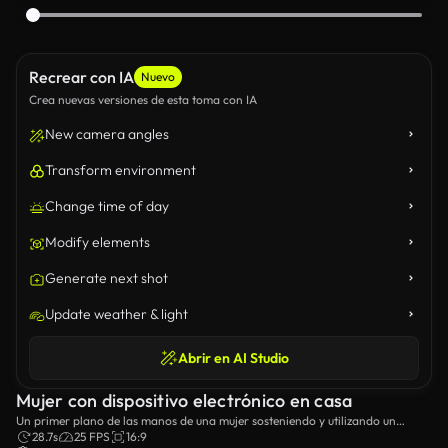
Recrear con IA
Nuevo
Crea nuevas versiones de esta toma con IA
New camera angles
Transform environment
Change time of day
Modify elements
Generate next shot
Update weather & light
Abrir en AI Studio
Mujer con dispositivo electrónico en casa
Un primer plano de las manos de una mujer sosteniendo y utilizando un
moderno dispositivo de mano electrónico en el interior.
28.7s
25 FPS
16:9