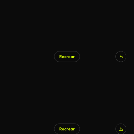
Recrear
Recrear