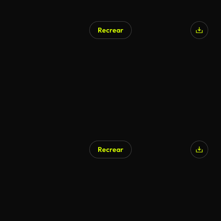
Recrear
Recrear