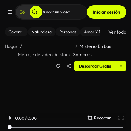
Iniciar sesión
Ver todo
Coverr+
Naturaleza
Personas
Amor Y Relaciones
El
Hogar
Misterio En Las
Metraje de video de stock
Sombras
Descargar Gratis
Recortar
0:00 / 0:00