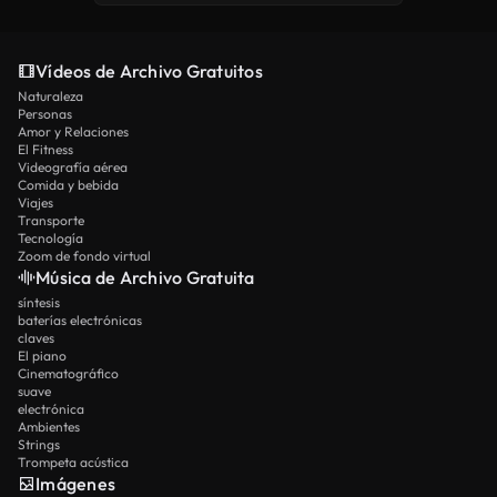
Vídeos de Archivo Gratuitos
Naturaleza
Personas
Amor y Relaciones
El Fitness
Videografía aérea
Comida y bebida
Viajes
Transporte
Tecnología
Zoom de fondo virtual
Música de Archivo Gratuita
síntesis
baterías electrónicas
claves
El piano
Cinematográfico
suave
electrónica
Ambientes
Strings
Trompeta acústica
Imágenes