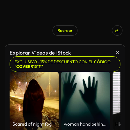
Recrear
Explorar Vídeos de iStock
EXCLUSIVO - 15% DE DESCUENTO CON EL CÓDIGO
"COVERR15"
Scared of night fog
woman hand behind the matte glass