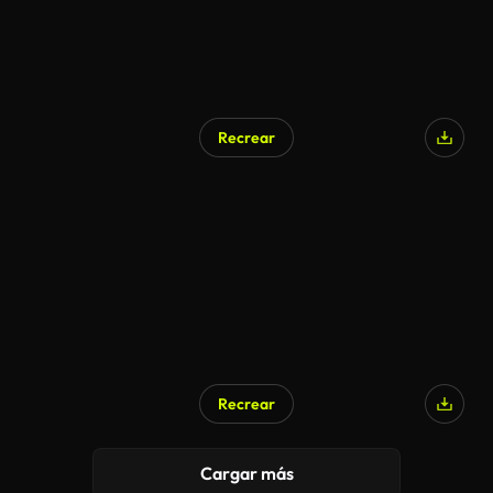
Recrear
Generado por IA
Recrear
Generado por IA
Cargar más