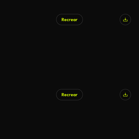
Recrear
Recrear
Generado por IA