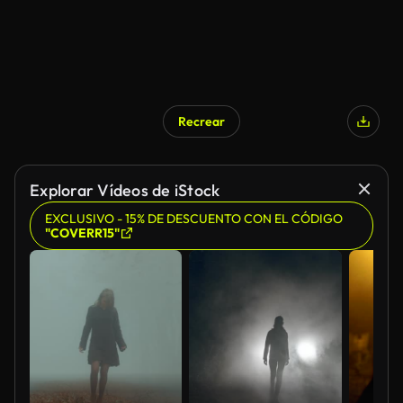
Recrear
Generado por IA
Explorar Vídeos de iStock
EXCLUSIVO - 15% DE DESCUENTO CON EL CÓDIGO
"COVERR15"