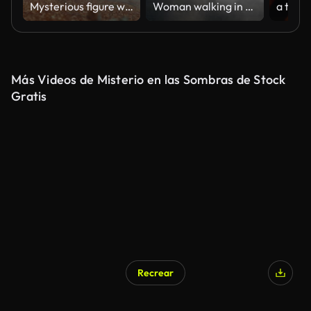
Mysterious figure walks in a foggy, leaf-strewn forest
Woman walking in the dark with fog and a light behind
Más Videos de Misterio en las Sombras de Stock
Gratis
Recrear
Generado por IA