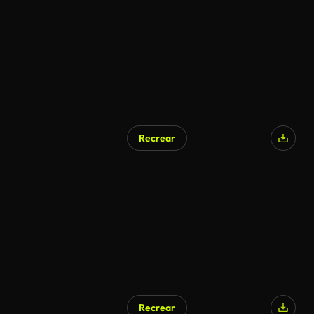
Generado por IA
Recrear
Recrear