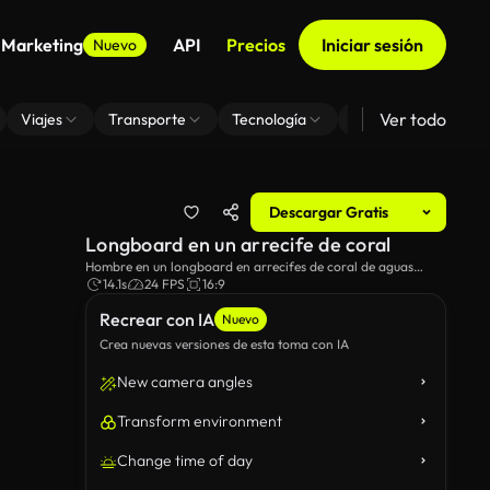
 Marketing
API
Precios
Iniciar sesión
Nuevo
Ver todo
Viajes
Transporte
Tecnología
Zoom De Fondo Virt
Descargar Gratis
Longboard en un arrecife de coral
Hombre en un longboard en arrecifes de coral de aguas
cristalinas color turquesa.
14.1s
24 FPS
16:9
Recrear con IA
Nuevo
Crea nuevas versiones de esta toma con IA
New camera angles
Transform environment
Change time of day