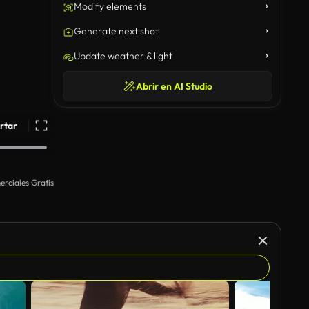
Modify elements
Generate next shot
Update weather & light
Abrir en AI Studio
rtar
rciales Gratis