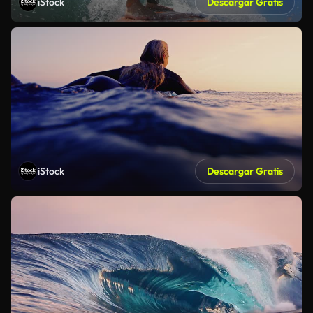
iStock
Descargar Gratis
iStock
Descargar Gratis