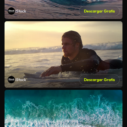
iStock
Descargar Gratis
iStock
Descargar Gratis