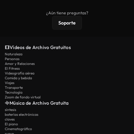
comerciales estándar; el contenido premium
ofrece metraje exclusivo, resolución 4K y
¿Aún tiene preguntas?
protecciones de licencia extendidas.
Soporte
Vídeos de Archivo Gratuitos
Naturaleza
Personas
Amor y Relaciones
El Fitness
Videografía aérea
Comida y bebida
Viajes
Transporte
Tecnología
Zoom de fondo virtual
Música de Archivo Gratuita
síntesis
baterías electrónicas
claves
El piano
Cinematográfico
suave