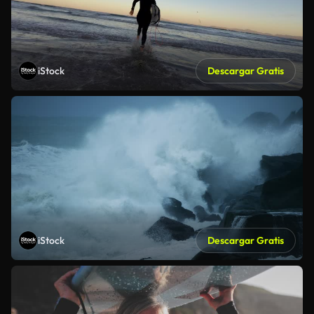
iStock
Descargar Gratis
iStock
Descargar Gratis