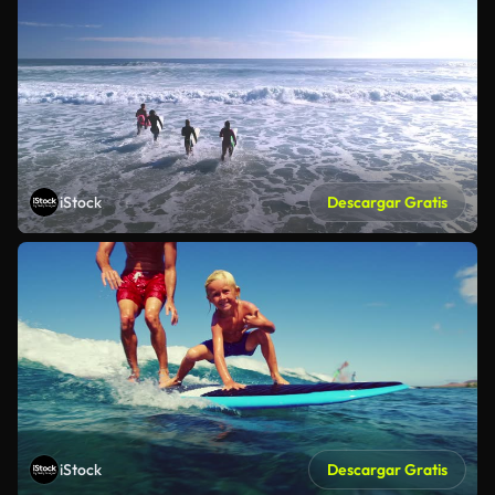
iStock
Descargar Gratis
iStock
Descargar Gratis