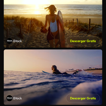
iStock
Descargar Gratis
iStock
Descargar Gratis