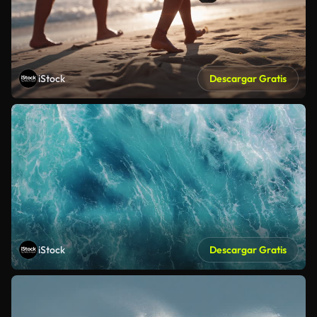
iStock
Descargar Gratis
iStock
Descargar Gratis