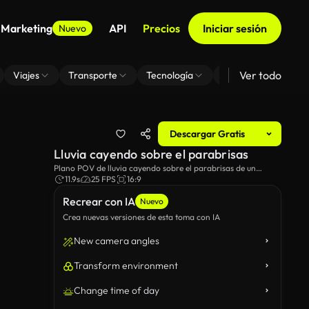
 Marketing
API
Precios
Iniciar sesión
Nuevo
Ver todo
Viajes
Transporte
Tecnología
Zoom De Fondo Virt
Descargar Gratis
Lluvia cayendo sobre el parabrisas
Plano POV de lluvia cayendo sobre el parabrisas de un
coche.
11.9s
25 FPS
16:9
Recrear con IA
Nuevo
Crea nuevas versiones de esta toma con IA
New camera angles
Transform environment
Change time of day