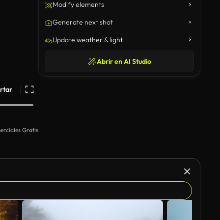
Modify elements
Generate next shot
Update weather & light
Abrir en AI Studio
rtar
rciales Gratis