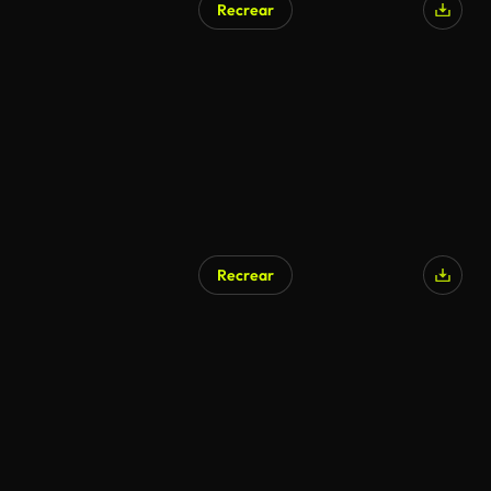
Recrear
Recrear