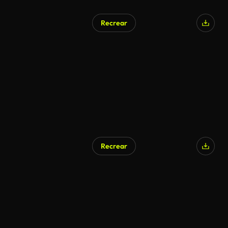
Recrear
Recrear