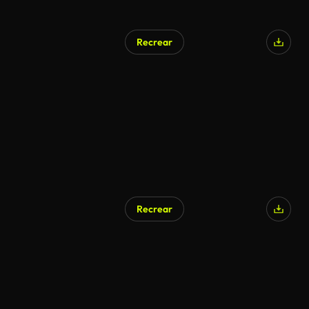
Recrear
Recrear