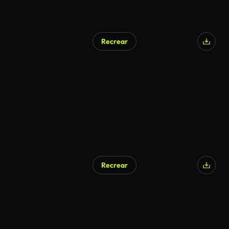
Recrear
Recrear