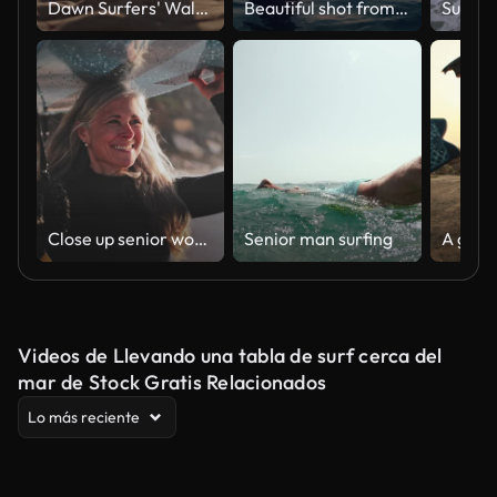
Dawn Surfers' Walk Along Gold Coast Shoreline
Beautiful shot from the water of a female surfer sitting on a surfboard in the blue ocean waiting for next big wave in a sunset/sunrise.
Close up senior woman running with surfboard at the beach
Senior man surfing
Videos de Llevando una tabla de surf cerca del
mar de Stock Gratis Relacionados
Lo más reciente