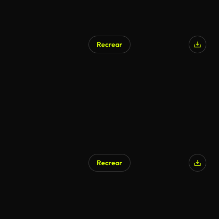
Recrear
Recrear