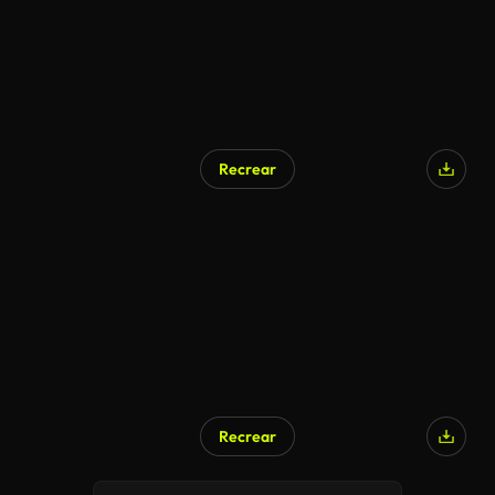
Recrear
Recrear