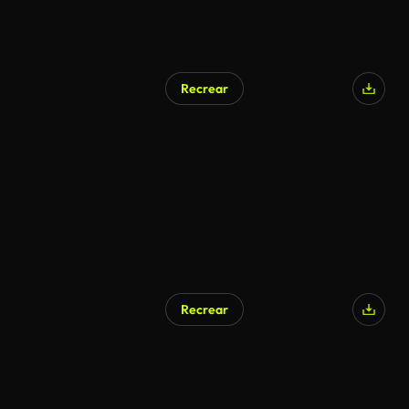
Recrear
Recrear