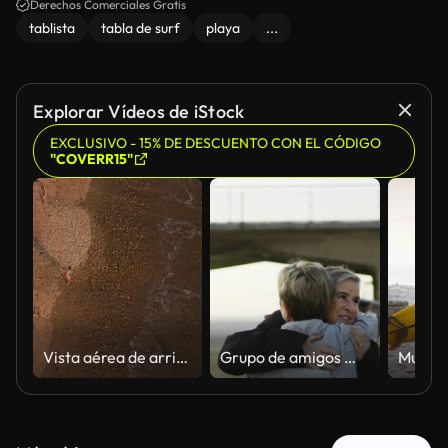
Derechos Comerciales Gratis
tablista
tabla de surf
playa
...
Explorar Vídeos de iStock
EXCLUSIVO - 15% DE DESCUENTO CON EL CÓDIGO
"COVERR15"
Vista aérea de arriba abajo de un surfista solitario con una tabla caminando por la orilla arenosa al atardecer
Grupo de amigos mayores saludándose y abrazándose en la playa