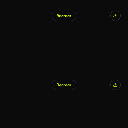
Recrear
Recrear