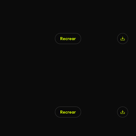
Recrear
Recrear