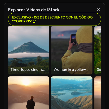
Explorar Vídeos de iStock
EXCLUSIVO - 15% DE DESCUENTO CON EL CÓDIGO
"COVERR15"
Time-lapse cinemagraph / seamless video loop of the impressive Arenal Volcano at La Fortuna, Costa Rica. Little clouds are moving around the peak and volcanic smoke rises from it. The area is known for its hot springs and lush nature.
Woman in a yellow blouse photographing a distant volcano eruption