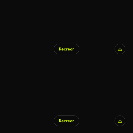
Recrear
Recrear