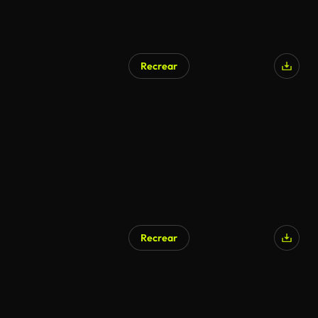
Recrear
Recrear