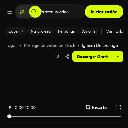
Iniciar sesión
Ver todo
Coverr+
Naturaleza
Personas
Amor Y Relaciones
El
Hogar
Metraje de video de stock
Iglesia De Daraga
Descargar Gratis
Recortar
0:00 / 0:00