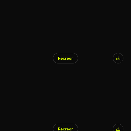
Recrear
Recrear