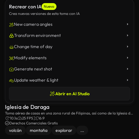
Recrear con IA
Nuevo
Crea nuevas versiones de esta toma con IA
New camera angles
Transform environment
Change time of day
Modify elements
Generate next shot
Update weather & light
Abrir en AI Studio
Iglesia de Daraga
Toma aérea de casas en una zona rural de Filipinas, así como de la Iglesia de
Daraga.
10.1s
25 FPS
16:9
Derechos Comerciales Gratis
volcán
montaña
explorar
...