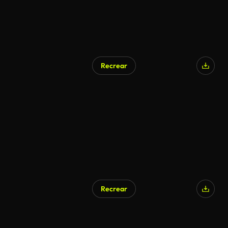
Recrear
Recrear