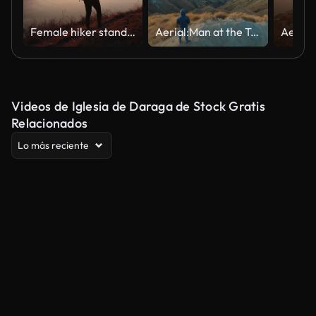
Female hiker stands at viewpoint with arms wide open, enjoying view of sunset, lake and city below
Aerial:Man at the Top of Mountain
Videos de Iglesia de Daraga de Stock Gratis
Relacionados
Lo más reciente