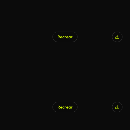
Recrear
Recrear