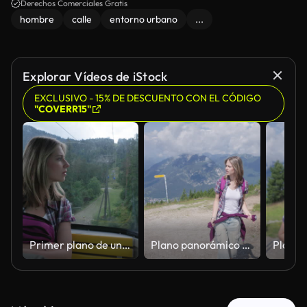
Derechos Comerciales Gratis
hombre
calle
entorno urbano
...
Explorar Vídeos de iStock
EXCLUSIVO - 15% DE DESCUENTO CON EL CÓDIGO
"COVERR15"
Primer plano de una joven mirando por la ventana del teleférico a través del bosque.
Plano panorámico y plano fijo de una joven caminando y mirando alrededor por un sendero alpino cerca de Garmisch-Partenkirchen