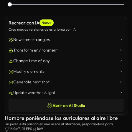
Recrear con IA
Nuevo
Crea nuevas versiones de esta toma con IA
New camera angles
Transform environment
Change time of day
Modify elements
Generate next shot
Update weather & light
Abrir en AI Studio
Hombre poniéndose los auriculares al aire libre
Un joven está parado en una acera al atardecer, preparándose para
escuchar música en sus auriculares.
16.9s
25 FPS
16:9