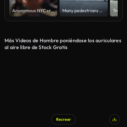
Anonymous NYC crowd in slow motion
Many pedestrians crossing on the road, Shibuya in Tokyo in Japan, Business or people, Blurred, 4K time lapse
Más Videos de Hombre poniéndose los auriculares
al aire libre de Stock Gratis
Recrear