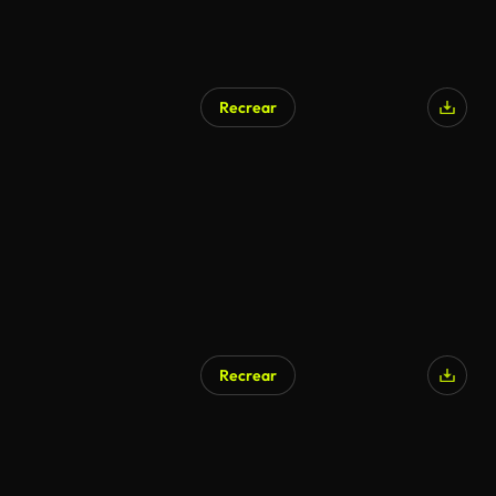
Recrear
Recrear