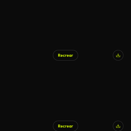
Recrear
Recrear