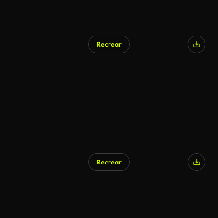
Recrear
Generado por IA
Recrear