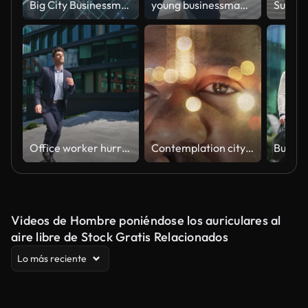
Big City Businessman Uses Smartphone, Stands on Crowded Street. E-Commerce Visualization of Information Lines Flying from Mobile Phone into Global Digital Network. Top Down Zoom out Aerial Drone Shot
young businessman walking down city street
Office worker hurrying staircase downtown. Busy manager running upstairs street
Contemplation city night
Videos de Hombre poniéndose los auriculares al
aire libre de Stock Gratis Relacionados
Lo más reciente