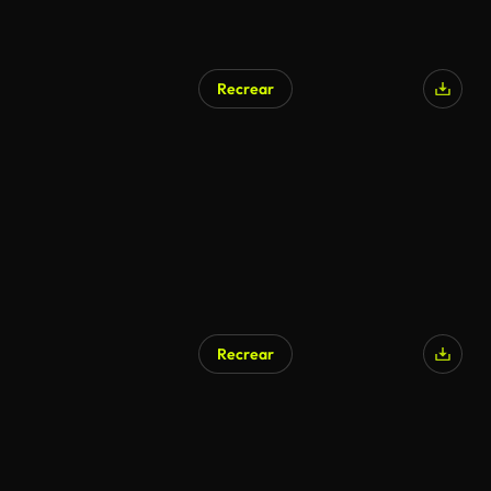
Recrear
Generado por IA
Recrear