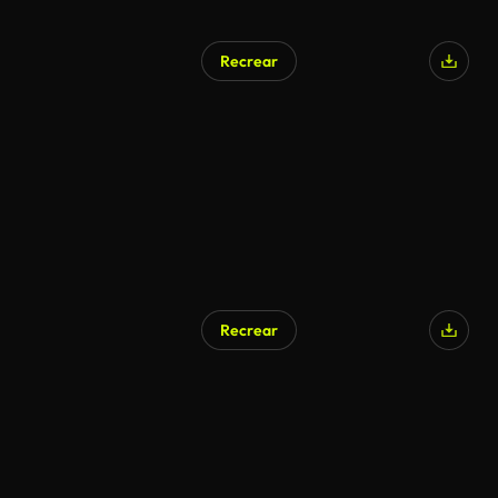
Recrear
Recrear