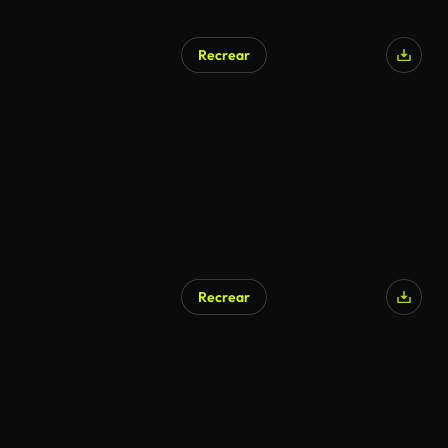
Recrear
Recrear