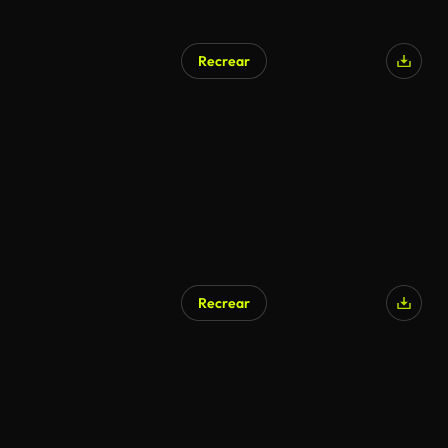
Recrear
Recrear