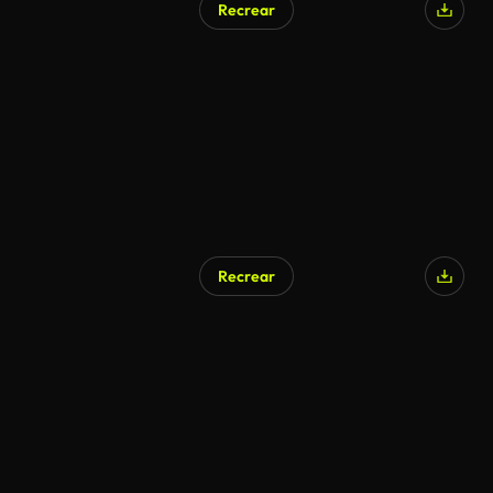
Recrear
Recrear