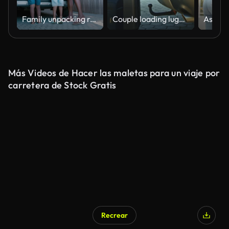
Family unpacking road trip suitcases, beach holiday inflatable toys from a car at resort. Adorable little sons helping single father prepare for vacation abroad. Man, children getting ready to travel
Couple loading luggage in car trunk and mounting bicycle on car roof
Más Videos de Hacer las maletas para un viaje por
carretera de Stock Gratis
Recrear