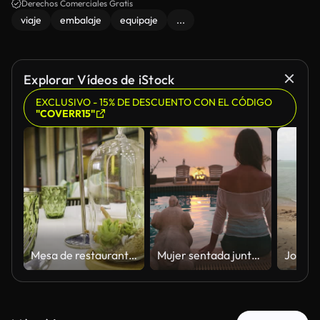
Derechos Comerciales Gratis
viaje
embalaje
equipaje
...
Explorar Vídeos de iStock
EXCLUSIVO - 15% DE DESCUENTO CON EL CÓDIGO
"COVERR15"
Mesa de restaurante moderna con un terrario de cristal con plantas suculentas, vasos verdes y vajilla elegante, reflejando una restauración sostenible y un diseño contemporáneo de hospitalidad.
Mujer sentada junto a la piscina disfruta de la vista al atardecer sobre el océano