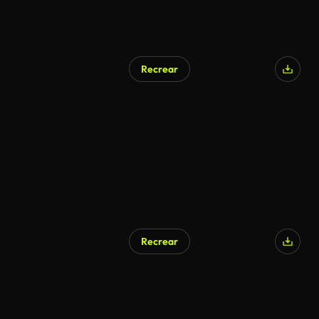
Recrear
Recrear