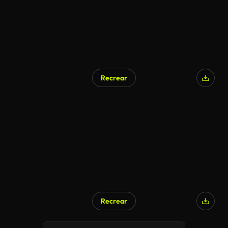
Recrear
Recrear