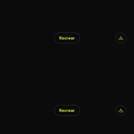
Recrear
Recrear