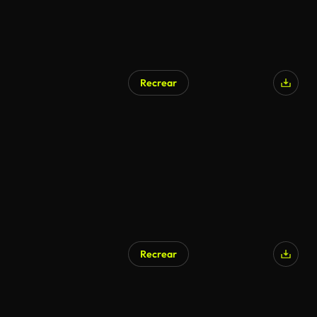
Recrear
Recrear