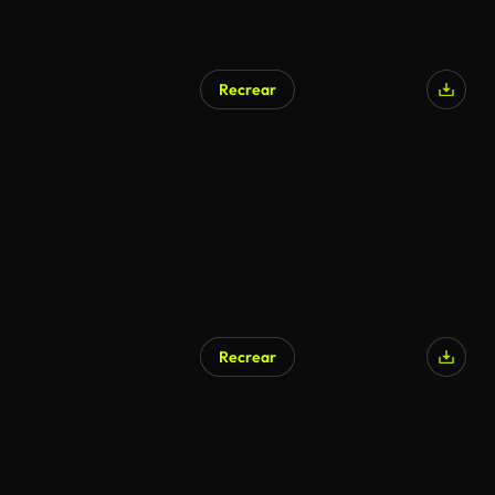
Recrear
Recrear