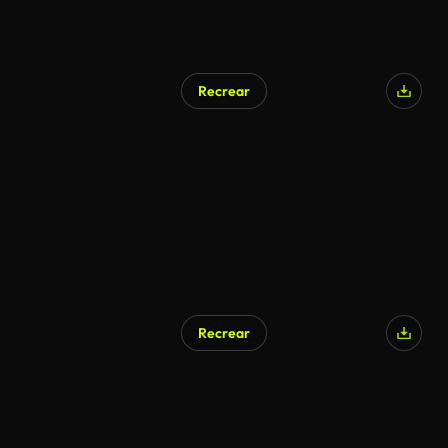
Recrear
Recrear