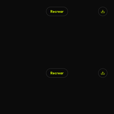
Recrear
Recrear