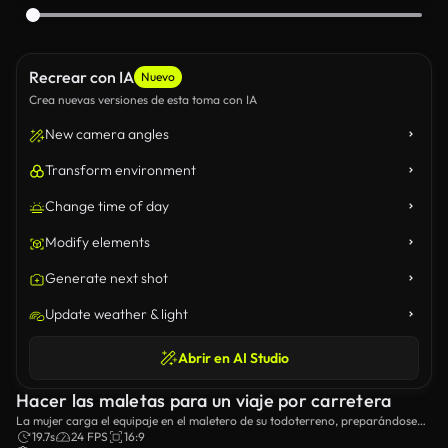
Recrear con IA
Nuevo
Crea nuevas versiones de esta toma con IA
New camera angles
Transform environment
Change time of day
Modify elements
Generate next shot
Update weather & light
Abrir en AI Studio
Hacer las maletas para un viaje por carretera
La mujer carga el equipaje en el maletero de su todoterreno, preparándose
para un viaje.
19.7s
24 FPS
16:9