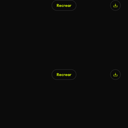
Recrear
Recrear