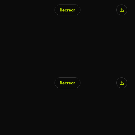
Recrear
Recrear