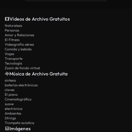
Vídeos de Archivo Gratuitos
Naturaleza
Personas
Amor y Relaciones
El Fitness
Videografía aérea
Comida y bebida
Viajes
Transporte
Tecnología
Zoom de fondo virtual
Música de Archivo Gratuita
síntesis
baterías electrónicas
claves
El piano
Cinematográfico
suave
electrónica
Ambientes
Strings
Trompeta acústica
Imágenes