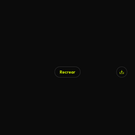
Recrear