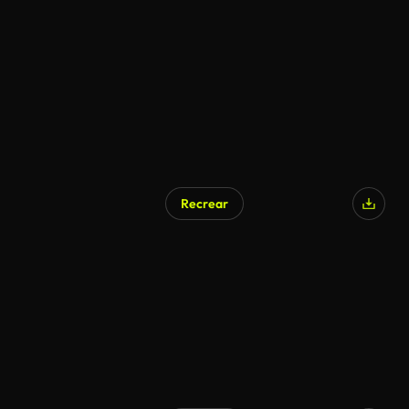
Recrear