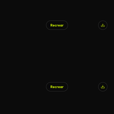
Recrear
Recrear