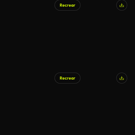
Recrear
Recrear