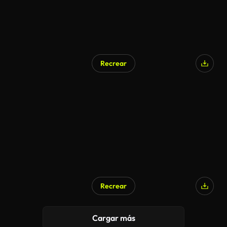
Recrear
Recrear
Cargar más