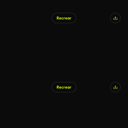
Recrear
Recrear