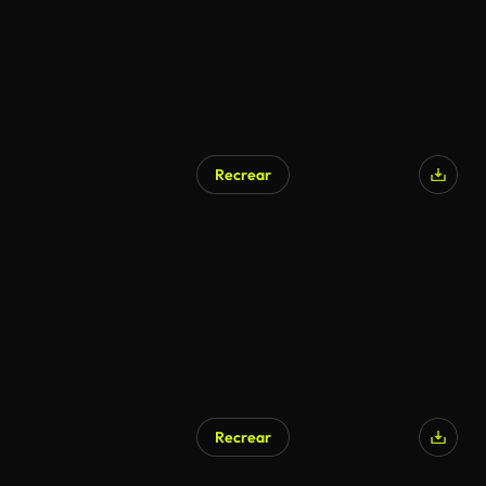
Recrear
Generado por IA
Recrear