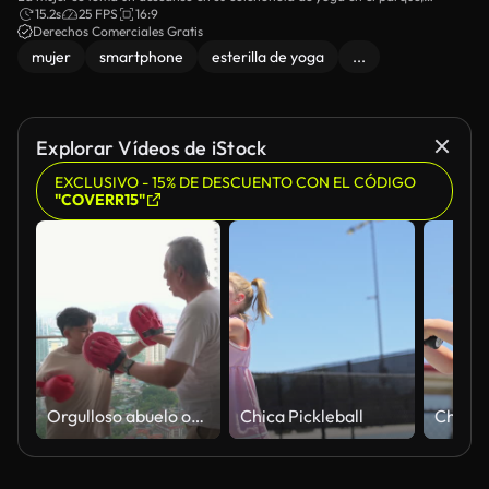
revisando su teléfono inteligente después de hacer ejercicio.
15.2s
25 FPS
16:9
Derechos Comerciales Gratis
mujer
smartphone
esterilla de yoga
...
Explorar Vídeos de iStock
EXCLUSIVO - 15% DE DESCUENTO CON EL CÓDIGO
"COVERR15"
Orgulloso abuelo observando a su pequeño nieto posando con guantes de boxeo rojos
Chica Pickleball
Chica P