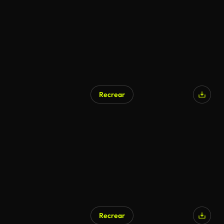
Recrear
Generado por IA
Recrear