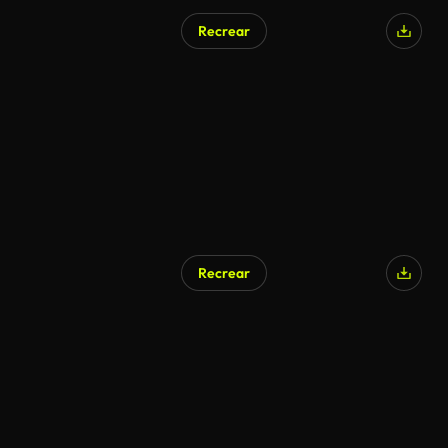
Recrear
Generado por IA
Recrear