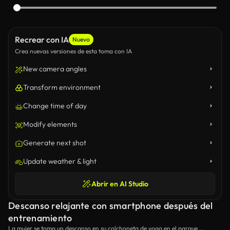
Recrear con IA
Nuevo
Crea nuevas versiones de esta toma con IA
New camera angles
Transform environment
Change time of day
Modify elements
Generate next shot
Update weather & light
Abrir en AI Studio
Descanso relajante con smartphone después del
entrenamiento
La mujer se toma un descanso en su colchoneta de yoga en el parque,