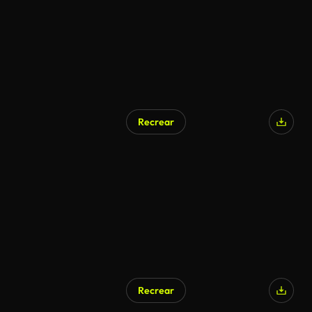
Recrear
Generado por IA
Recrear