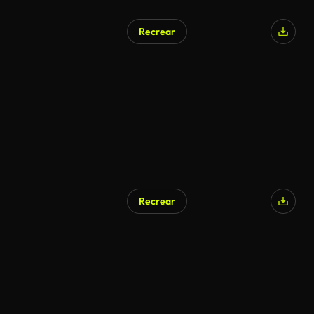
Recrear
Recrear