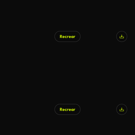
Recrear
Recrear