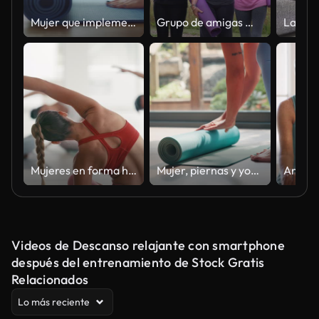
Mujer que implementa estera de yoga y se prepara para meditar el entrenamiento en yoga
Grupo de amigas maduras en el retiro de yoga al aire libre caminando a lo largo del camino a través del camping
Mujeres en forma haciendo ejercicios de calentamiento en una clase de fitness en un centro. Entrenador de entrenamiento guiando una clase con movimiento y movimiento. Mujeres atléticas juveniles haciendo yoga y pilates, enfocadas en la salud y el cardio
Mujer, piernas y yoga con colchoneta en el suelo para pialtes, ejercicio o entrenamiento indoor en casa. Persona femenina, manos o colchoneta de entrenamiento rodante yogui para comenzar, calentar o prepararse para estirar en el club de salud
Videos de Descanso relajante con smartphone
después del entrenamiento de Stock Gratis
Relacionados
Lo más reciente