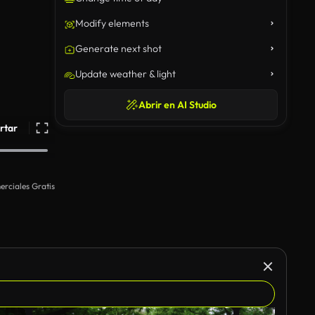
Modify elements
Generate next shot
Update weather & light
Abrir en AI Studio
rtar
rciales Gratis