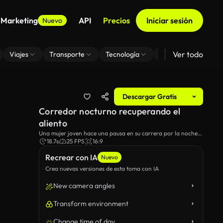
 Marketing
API
Precios
Iniciar sesión
Nuevo
Ver todo
Viajes
Transporte
Tecnología
Zoom De Fondo Virt
Descargar Gratis
Corredor nocturno recuperando el
aliento
Una mujer joven hace una pausa en su carrera por la noche
para respirar profundamente, con un enfoque suave en un
18.7s
25 FPS
16:9
edificio histórico al fondo.
Recrear con IA
Nuevo
Crea nuevas versiones de esta toma con IA
New camera angles
Transform environment
Change time of day