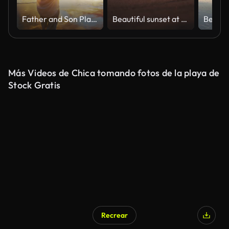
Father and Son Playing
Beautiful sunset at the tropical beach with sound
Beach 
Más Videos de Chica tomando fotos de la playa de
Stock Gratis
Recrear