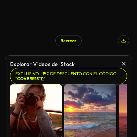
Recrear
Explorar Vídeos de iStock
EXCLUSIVO - 15% DE DESCUENTO CON EL CÓDIGO
"COVERR15"