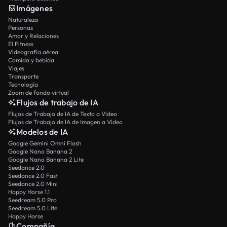
Imágenes
Naturaleza
Personas
Amor y Relaciones
El Fitness
Videografía aérea
Comida y bebida
Viajes
Transporte
Tecnología
Zoom de fondo virtual
Flujos de trabajo de IA
Flujos de Trabajo de IA de Texto a Vídeo
Flujos de Trabajo de IA de Imagen a Vídeo
Modelos de IA
Google Gemini Omni Flash
Google Nano Banana 2
Google Nano Banana 2 Lite
Seedance 2.0
Seedance 2.0 Fast
Seedance 2.0 Mini
Happy Horse 1.1
Seedream 5.0 Pro
Seedream 5.0 Lite
Happy Horse
Compañía