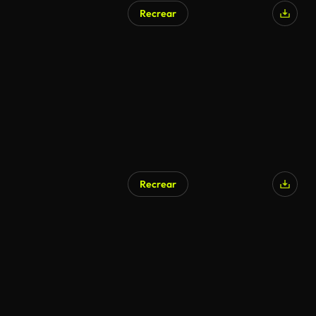
Recrear
Recrear
Generado por IA