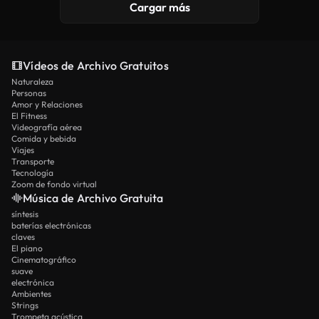
Cargar más
Vídeos de Archivo Gratuitos
Naturaleza
Personas
Amor y Relaciones
El Fitness
Videografía aérea
Comida y bebida
Viajes
Transporte
Tecnología
Zoom de fondo virtual
Música de Archivo Gratuita
síntesis
baterías electrónicas
claves
El piano
Cinematográfico
suave
electrónica
Ambientes
Strings
Trompeta acústica