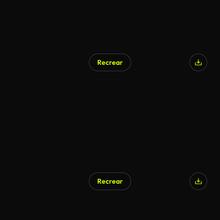
Recrear
Recrear
Generado por IA