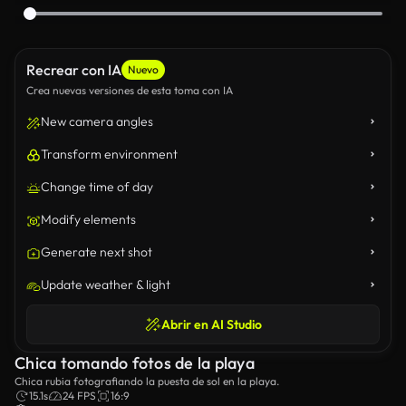
Recrear con IA
Nuevo
Crea nuevas versiones de esta toma con IA
New camera angles
Transform environment
Change time of day
Modify elements
Generate next shot
Update weather & light
Abrir en AI Studio
Chica tomando fotos de la playa
Chica rubia fotografiando la puesta de sol en la playa.
15.1s
24 FPS
16:9