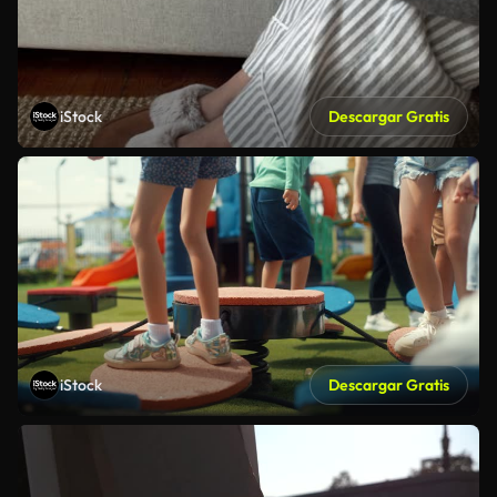
iStock
Descargar Gratis
iStock
Descargar Gratis