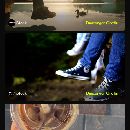
iStock
Descargar Gratis
iStock
Descargar Gratis