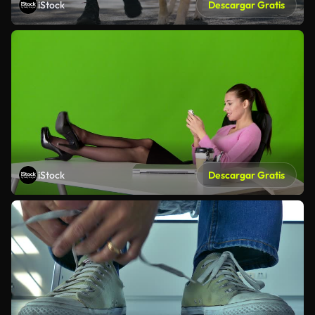
iStock
Descargar Gratis
iStock
Descargar Gratis