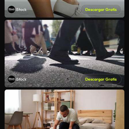
iStock
Descargar Gratis
iStock
Descargar Gratis