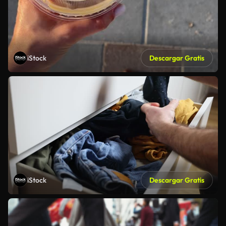
iStock
Descargar Gratis
iStock
Descargar Gratis