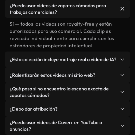
¿Puedo usar vídeos de zapatos cómodos para
trabajos comerciales?
Sí — todos los vídeos son royalty-free y están
autorizados para uso comercial. Cada clip es
revisado individualmente para cumplir con los
estándares de propiedad intelectual.
¿Esta colección incluye metraje real o vídeo de IA?
Ambos. Es una biblioteca híbrida de metraje real
¿Ralentizarán estos vídeos mi sitio web?
relacionado con zapatos cómodos y vídeos
generados por IA. Todo está claramente
No si selecciona nuestras versiones optimizadas
¿Qué pasa si no encuentro la escena exacta de
etiquetado.
para web, diseñadas específicamente para uso de
zapatos cómodos?
fondo y para mantener un rendimiento óptimo de
Puedes crear una al instante usando Coverr AI
métricas como LCP.
¿Debo dar atribución?
Studio. Describe la escena, como "zapatos
cómodos al atardecer", y la IA la generará en
No es necesario. Todos los vídeos en nuestra
¿Puedo usar vídeos de Coverr en YouTube o
segundos conforme a nuestros estándares.
biblioteca son royalty-free, aunque siempre se
anuncios?
agradece la mención.