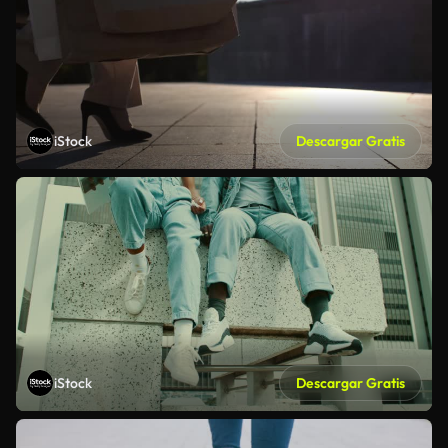
iStock
Descargar Gratis
iStock
Descargar Gratis