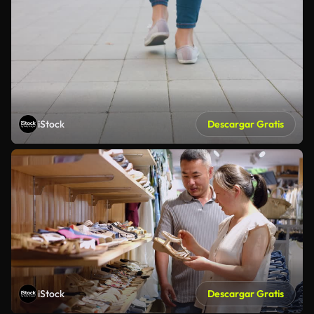
iStock
Descargar Gratis
iStock
Descargar Gratis