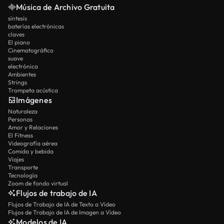
Música de Archivo Gratuita
síntesis
baterías electrónicas
claves
El piano
Cinematográfico
suave
electrónica
Ambientes
Strings
Trompeta acústica
Imágenes
Naturaleza
Personas
Amor y Relaciones
El Fitness
Videografía aérea
Comida y bebida
Viajes
Transporte
Tecnología
Zoom de fondo virtual
Flujos de trabajo de IA
Flujos de Trabajo de IA de Texto a Vídeo
Flujos de Trabajo de IA de Imagen a Vídeo
Modelos de IA