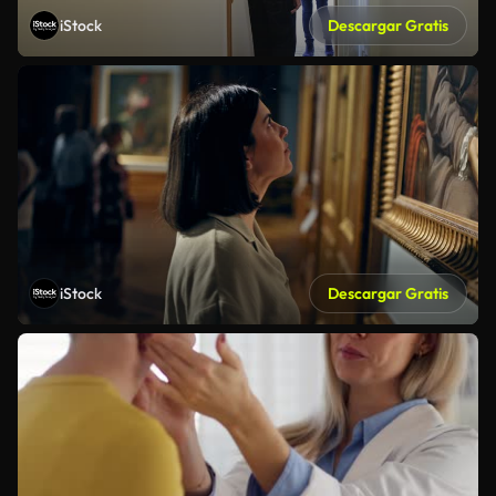
iStock
Descargar Gratis
iStock
Descargar Gratis