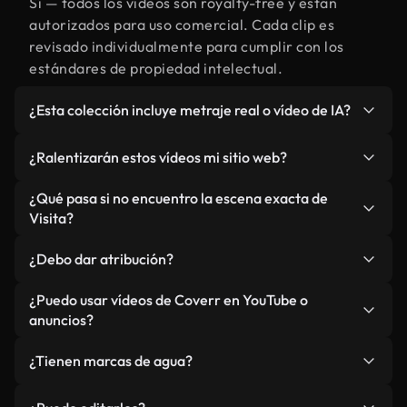
Sí — todos los vídeos son royalty-free y están
autorizados para uso comercial. Cada clip es
revisado individualmente para cumplir con los
estándares de propiedad intelectual.
¿Esta colección incluye metraje real o vídeo de IA?
Ambos. Es una biblioteca híbrida de metraje real
¿Ralentizarán estos vídeos mi sitio web?
relacionado con Visita y vídeos generados por IA.
Todo está claramente etiquetado.
No si selecciona nuestras versiones optimizadas
¿Qué pasa si no encuentro la escena exacta de
para web, diseñadas específicamente para uso de
Visita?
fondo y para mantener un rendimiento óptimo de
Puedes crear una al instante usando Coverr AI
métricas como LCP.
¿Debo dar atribución?
Studio. Describe la escena, como "Visita al
atardecer", y la IA la generará en segundos
No es necesario. Todos los vídeos en nuestra
¿Puedo usar vídeos de Coverr en YouTube o
conforme a nuestros estándares.
biblioteca son royalty-free, aunque siempre se
anuncios?
agradece la mención.
Sí. Todo el metraje puede usarse en vídeos
¿Tienen marcas de agua?
monetizados y anuncios, siempre que no se
redistribuya el metraje en sí como producto
No. Ninguno de nuestros vídeos incluye marcas de