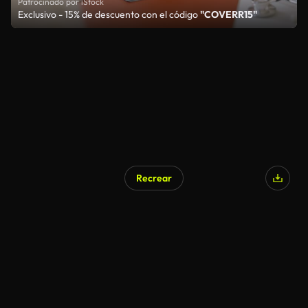
Patrocinado por iStock
Exclusivo - 15% de descuento con el código
"COVERR15"
Recrear