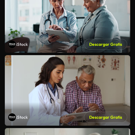
iStock
Descargar Gratis
iStock
Descargar Gratis