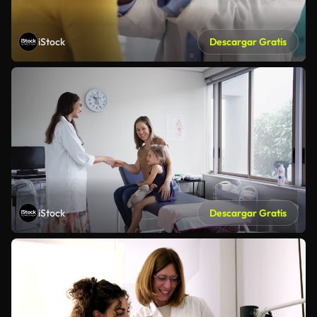
iStock
Descargar Gratis
iStock
Descargar Gratis