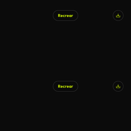
Recrear
Recrear