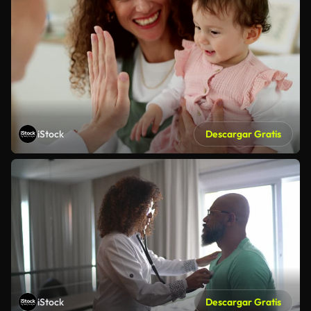
iStock
Descargar Gratis
iStock
Descargar Gratis