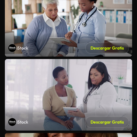
iStock
Descargar Gratis
iStock
Descargar Gratis