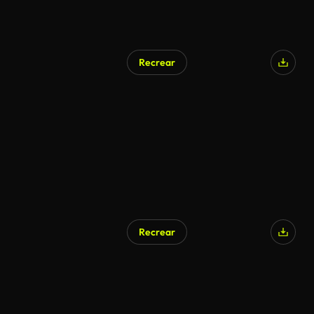
Recrear
Recrear