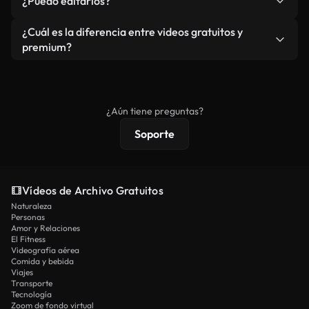
¿Puedo editarlos?
independiente.
agua. Obtendrá metraje limpio y listo para usar en
cada descarga.
Sí. Eres libre de recortar o mezclar nuestros
¿Cuál es la diferencia entre videos gratuitos y
vídeos. Solo asegúrese de que el producto final no
premium?
se redistribuya como metraje de stock básico.
Los vídeos royalty-free incluyen derechos
comerciales estándar; el contenido premium
ofrece metraje exclusivo, resolución 4K y
¿Aún tiene preguntas?
protecciones de licencia extendidas.
Soporte
Vídeos de Archivo Gratuitos
Naturaleza
Personas
Amor y Relaciones
El Fitness
Videografía aérea
Comida y bebida
Viajes
Transporte
Tecnología
Zoom de fondo virtual