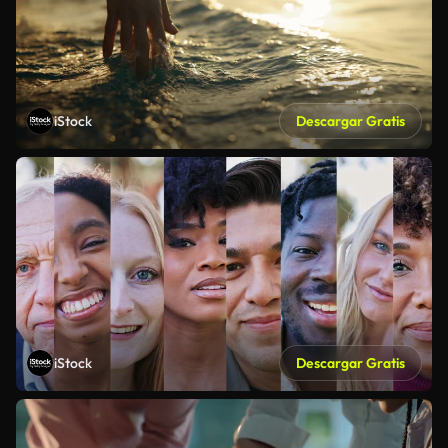
iStock
Descargar Gratis
iStock
Descargar Gratis