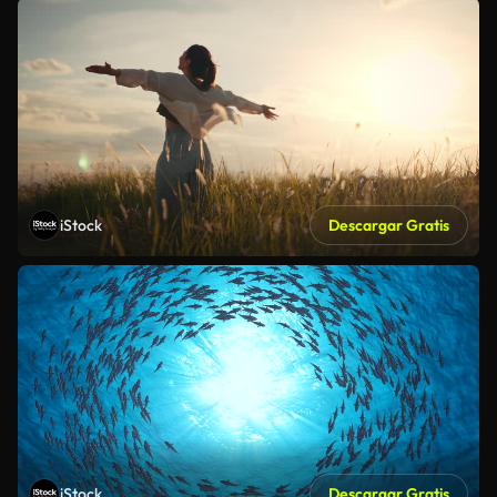
iStock
Descargar Gratis
iStock
Descargar Gratis