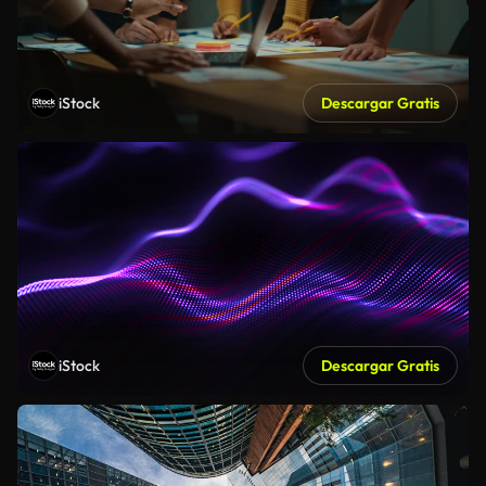
iStock
Descargar Gratis
iStock
Descargar Gratis