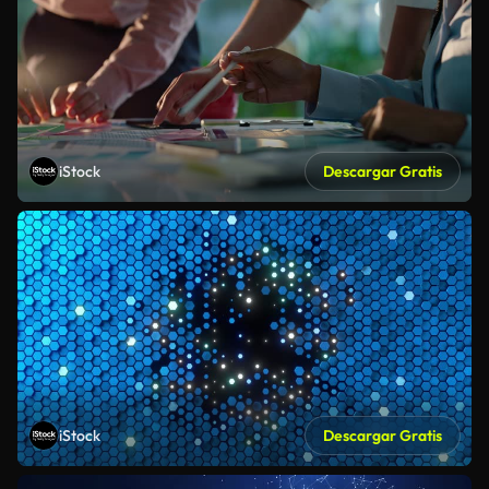
iStock
Descargar Gratis
iStock
Descargar Gratis