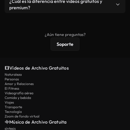
¿Cuál es la diferencia entre videos gratuitos y
vídeos. Solo asegúrese de que el producto final no
premium?
se redistribuya como metraje de stock básico.
Los vídeos royalty-free incluyen derechos
comerciales estándar; el contenido premium
ofrece metraje exclusivo, resolución 4K y
¿Aún tiene preguntas?
protecciones de licencia extendidas.
Soporte
Vídeos de Archivo Gratuitos
Naturaleza
Personas
Amor y Relaciones
El Fitness
Videografía aérea
Comida y bebida
Viajes
Transporte
Tecnología
Zoom de fondo virtual
Música de Archivo Gratuita
síntesis