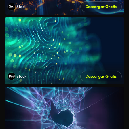
iStock
Descargar Gratis
iStock
Descargar Gratis