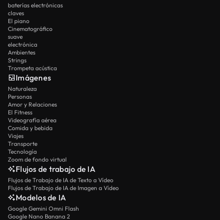
baterías electrónicas
claves
El piano
Cinematográfico
suave
electrónica
Ambientes
Strings
Trompeta acústica
Imágenes
Naturaleza
Personas
Amor y Relaciones
El Fitness
Videografía aérea
Comida y bebida
Viajes
Transporte
Tecnología
Zoom de fondo virtual
Flujos de trabajo de IA
Flujos de Trabajo de IA de Texto a Vídeo
Flujos de Trabajo de IA de Imagen a Vídeo
Modelos de IA
Google Gemini Omni Flash
Google Nano Banana 2