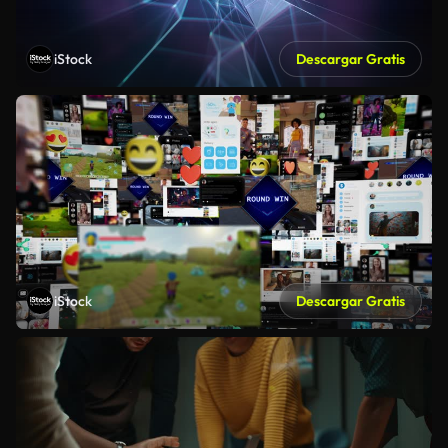
iStock
Descargar Gratis
iStock
Descargar Gratis