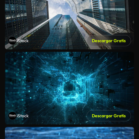
iStock
Descargar Gratis
iStock
Descargar Gratis