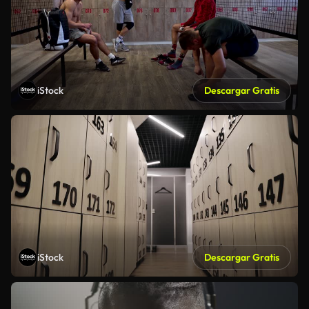
iStock
Descargar Gratis
iStock
Descargar Gratis