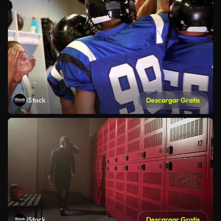
iStock
Descargar Gratis
iStock
Descargar Gratis