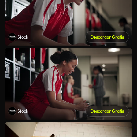
iStock
Descargar Gratis
iStock
Descargar Gratis