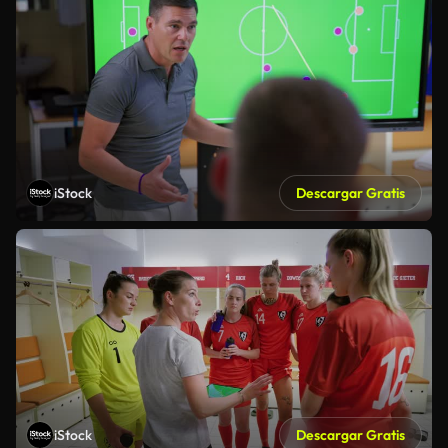
iStock
Descargar Gratis
iStock
Descargar Gratis