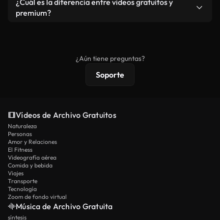
¿Cuál es la diferencia entre videos gratuitos y
vídeos. Solo asegúrese de que el producto final no
premium?
se redistribuya como metraje de stock básico.
Los vídeos royalty-free incluyen derechos
comerciales estándar; el contenido premium
ofrece metraje exclusivo, resolución 4K y
¿Aún tiene preguntas?
protecciones de licencia extendidas.
Soporte
Vídeos de Archivo Gratuitos
Naturaleza
Personas
Amor y Relaciones
El Fitness
Videografía aérea
Comida y bebida
Viajes
Transporte
Tecnología
Zoom de fondo virtual
Música de Archivo Gratuita
síntesis