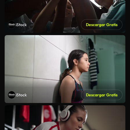
iStock
Descargar Gratis
iStock
Descargar Gratis