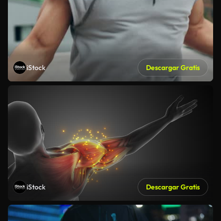
iStock
Descargar Gratis
iStock
Descargar Gratis