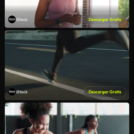
iStock
Descargar Gratis
iStock
Descargar Gratis