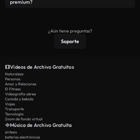
vídeos. Solo asegúrese de que el producto final no
premium?
se redistribuya como metraje de stock básico.
Los vídeos royalty-free incluyen derechos
comerciales estándar; el contenido premium
ofrece metraje exclusivo, resolución 4K y
¿Aún tiene preguntas?
protecciones de licencia extendidas.
Soporte
Vídeos de Archivo Gratuitos
Naturaleza
Personas
Amor y Relaciones
El Fitness
Videografía aérea
Comida y bebida
Viajes
Transporte
Tecnología
Zoom de fondo virtual
Música de Archivo Gratuita
síntesis
baterías electrónicas