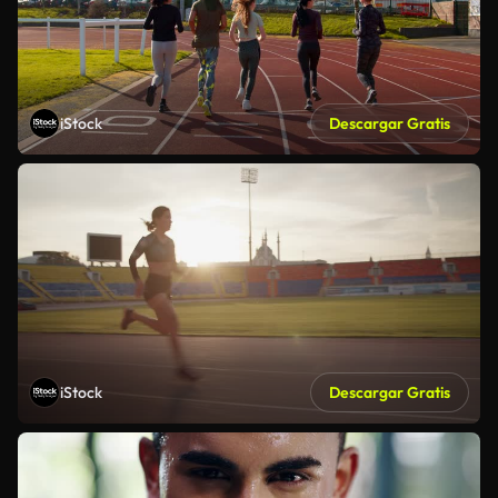
iStock
Descargar Gratis
iStock
Descargar Gratis