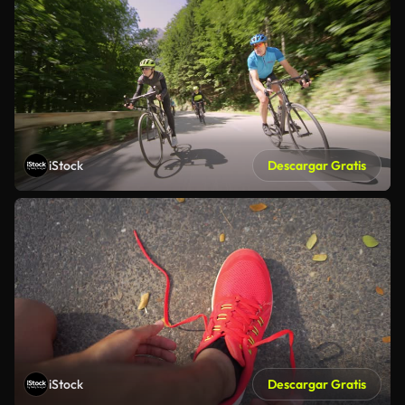
iStock
Descargar Gratis
iStock
Descargar Gratis