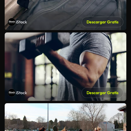
iStock
Descargar Gratis
iStock
Descargar Gratis