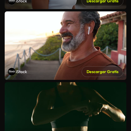
iStock
Descargar Gratis
iStock
Descargar Gratis