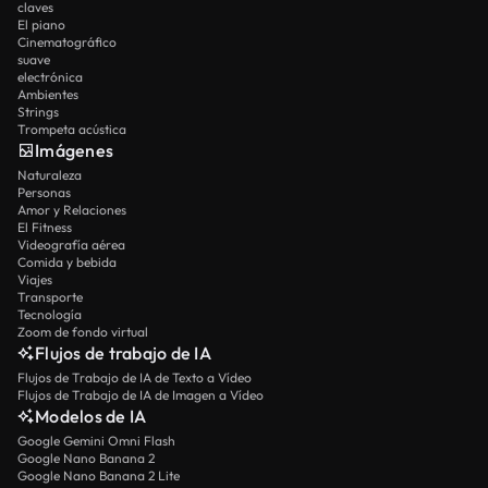
claves
El piano
Cinematográfico
suave
electrónica
Ambientes
Strings
Trompeta acústica
Imágenes
Naturaleza
Personas
Amor y Relaciones
El Fitness
Videografía aérea
Comida y bebida
Viajes
Transporte
Tecnología
Zoom de fondo virtual
Flujos de trabajo de IA
Flujos de Trabajo de IA de Texto a Vídeo
Flujos de Trabajo de IA de Imagen a Vídeo
Modelos de IA
Google Gemini Omni Flash
Google Nano Banana 2
Google Nano Banana 2 Lite