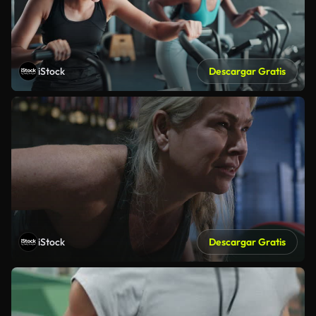
iStock
Descargar Gratis
iStock
Descargar Gratis