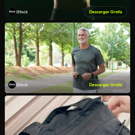
iStock
Descargar Gratis
iStock
Descargar Gratis