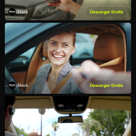
iStock
Descargar Gratis
iStock
Descargar Gratis