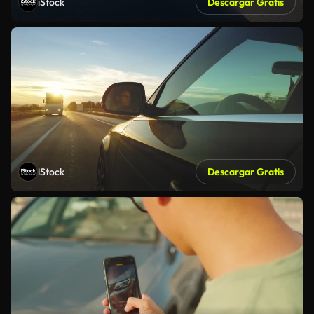
iStock
Descargar Gratis
iStock
Descargar Gratis