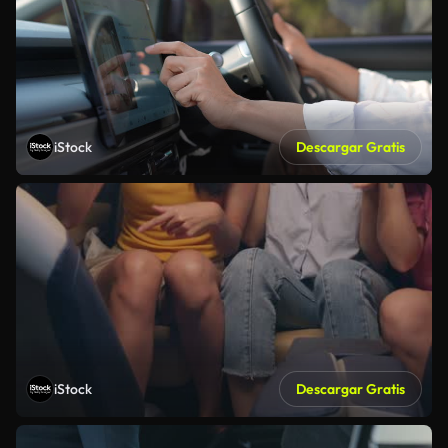
iStock
Descargar Gratis
iStock
Descargar Gratis