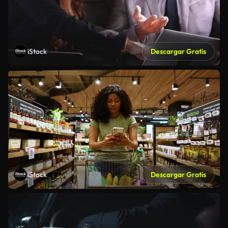
iStock
Descargar Gratis
iStock
Descargar Gratis