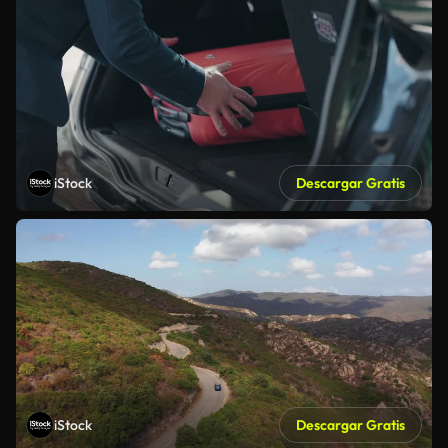
iStock
Descargar Gratis
iStock
Descargar Gratis