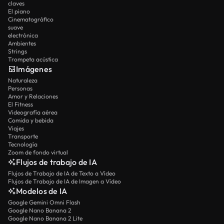
claves
El piano
Cinematográfico
suave
electrónica
Ambientes
Strings
Trompeta acústica
Imágenes
Naturaleza
Personas
Amor y Relaciones
El Fitness
Videografía aérea
Comida y bebida
Viajes
Transporte
Tecnología
Zoom de fondo virtual
Flujos de trabajo de IA
Flujos de Trabajo de IA de Texto a Vídeo
Flujos de Trabajo de IA de Imagen a Vídeo
Modelos de IA
Google Gemini Omni Flash
Google Nano Banana 2
Google Nano Banana 2 Lite