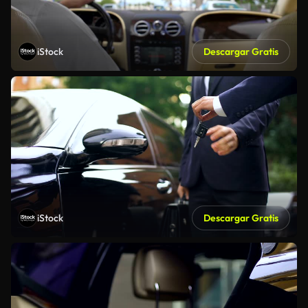
iStock
Descargar Gratis
iStock
Descargar Gratis