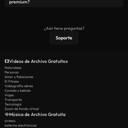
vídeos. Solo asegúrese de que el producto final no
premium?
se redistribuya como metraje de stock básico.
Los vídeos royalty-free incluyen derechos
comerciales estándar; el contenido premium
ofrece metraje exclusivo, resolución 4K y
¿Aún tiene preguntas?
protecciones de licencia extendidas.
Soporte
Vídeos de Archivo Gratuitos
Naturaleza
Personas
Amor y Relaciones
El Fitness
Videografía aérea
Comida y bebida
Viajes
Transporte
Tecnología
Zoom de fondo virtual
Música de Archivo Gratuita
síntesis
baterías electrónicas