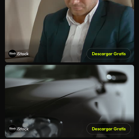
iStock
Descargar Gratis
iStock
Descargar Gratis