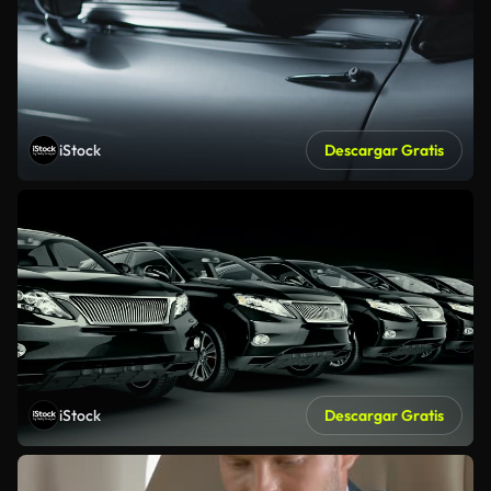
iStock
Descargar Gratis
iStock
Descargar Gratis