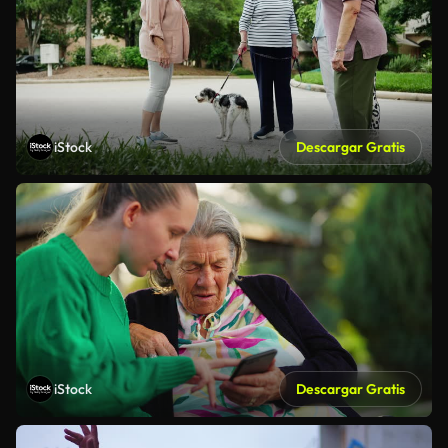
iStock
Descargar Gratis
iStock
Descargar Gratis