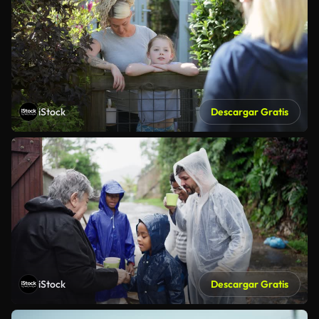
iStock
Descargar Gratis
iStock
Descargar Gratis