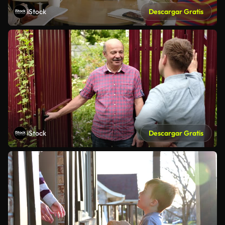
iStock
Descargar Gratis
iStock
Descargar Gratis