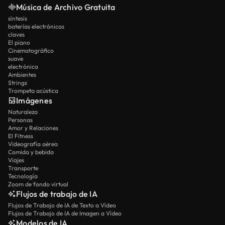
Música de Archivo Gratuita
síntesis
baterías electrónicas
claves
El piano
Cinematográfico
suave
electrónica
Ambientes
Strings
Trompeta acústica
Imágenes
Naturaleza
Personas
Amor y Relaciones
El Fitness
Videografía aérea
Comida y bebida
Viajes
Transporte
Tecnología
Zoom de fondo virtual
Flujos de trabajo de IA
Flujos de Trabajo de IA de Texto a Vídeo
Flujos de Trabajo de IA de Imagen a Vídeo
Modelos de IA