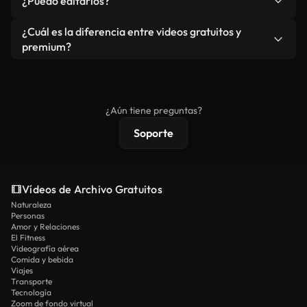
¿Puedo editarlos?
independiente.
agua. Obtendrá metraje limpio y listo para usar en
cada descarga.
Sí. Eres libre de recortar o mezclar nuestros
¿Cuál es la diferencia entre videos gratuitos y
vídeos. Solo asegúrese de que el producto final no
premium?
se redistribuya como metraje de stock básico.
Los vídeos royalty-free incluyen derechos
comerciales estándar; el contenido premium
ofrece metraje exclusivo, resolución 4K y
¿Aún tiene preguntas?
protecciones de licencia extendidas.
Soporte
Vídeos de Archivo Gratuitos
Naturaleza
Personas
Amor y Relaciones
El Fitness
Videografía aérea
Comida y bebida
Viajes
Transporte
Tecnología
Zoom de fondo virtual