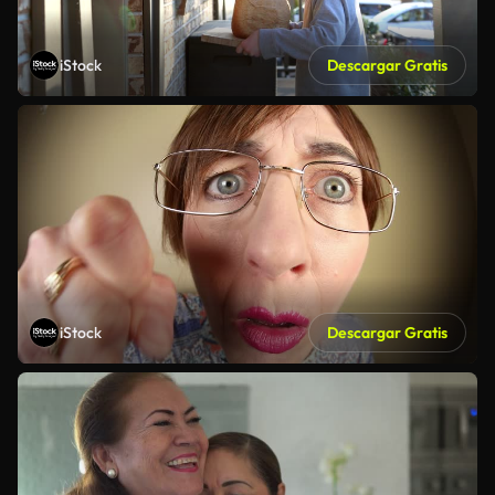
iStock
Descargar Gratis
iStock
Descargar Gratis