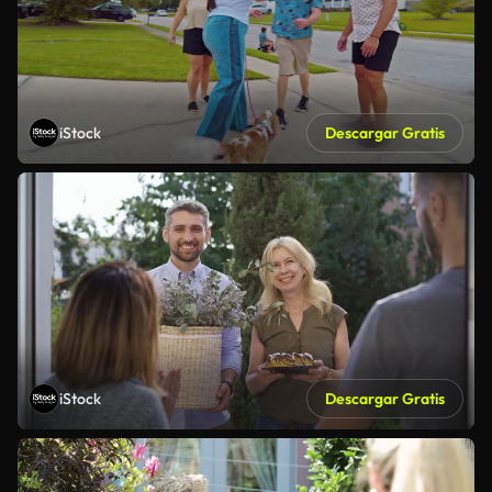
iStock
Descargar Gratis
iStock
Descargar Gratis