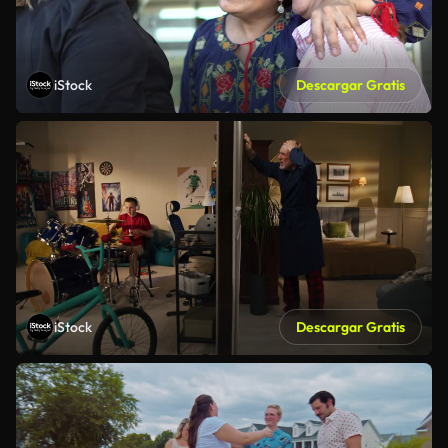
iStock
Descargar Gratis
iStock
Descargar Gratis