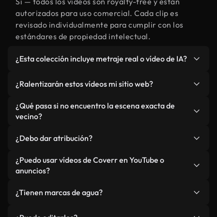
Sí — todos los vídeos son royalty-free y están
autorizados para uso comercial. Cada clip es
revisado individualmente para cumplir con los
estándares de propiedad intelectual.
¿Esta colección incluye metraje real o vídeo de IA?
Ambos. Es una biblioteca híbrida de metraje real
¿Ralentizarán estos vídeos mi sitio web?
relacionado con vecino y vídeos generados por IA.
Todo está claramente etiquetado.
No si selecciona nuestras versiones optimizadas
¿Qué pasa si no encuentro la escena exacta de
para web, diseñadas específicamente para uso de
vecino?
fondo y para mantener un rendimiento óptimo de
Puedes crear una al instante usando Coverr AI
métricas como LCP.
¿Debo dar atribución?
Studio. Describe la escena, como "vecino al
atardecer", y la IA la generará en segundos
No es necesario. Todos los vídeos en nuestra
¿Puedo usar vídeos de Coverr en YouTube o
conforme a nuestros estándares.
biblioteca son royalty-free, aunque siempre se
anuncios?
agradece la mención.
Sí. Todo el metraje puede usarse en vídeos
¿Tienen marcas de agua?
monetizados y anuncios, siempre que no se
redistribuya el metraje en sí como producto
No. Ninguno de nuestros vídeos incluye marcas de