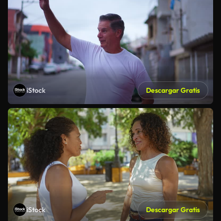
iStock
Descargar Gratis
iStock
Descargar Gratis