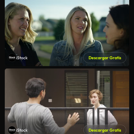
iStock
Descargar Gratis
iStock
Descargar Gratis