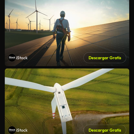
iStock
Descargar Gratis
iStock
Descargar Gratis