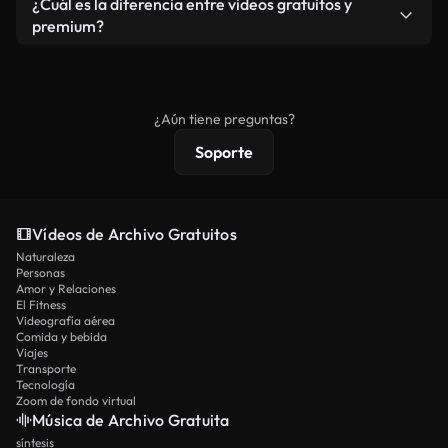
¿Cuál es la diferencia entre videos gratuitos y
vídeos. Solo asegúrese de que el producto final no
premium?
se redistribuya como metraje de stock básico.
Los vídeos royalty-free incluyen derechos
comerciales estándar; el contenido premium
ofrece metraje exclusivo, resolución 4K y
¿Aún tiene preguntas?
protecciones de licencia extendidas.
Soporte
Vídeos de Archivo Gratuitos
Naturaleza
Personas
Amor y Relaciones
El Fitness
Videografía aérea
Comida y bebida
Viajes
Transporte
Tecnología
Zoom de fondo virtual
Música de Archivo Gratuita
síntesis