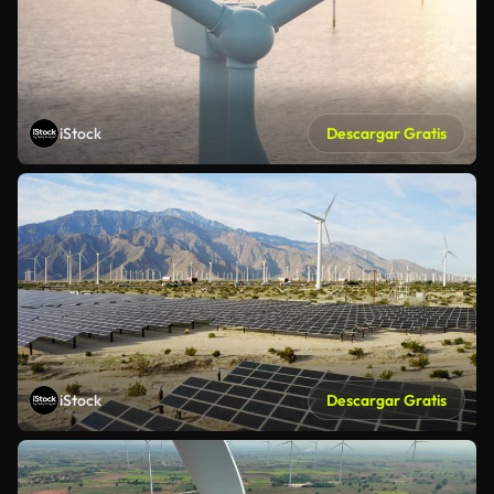
iStock
Descargar Gratis
iStock
Descargar Gratis