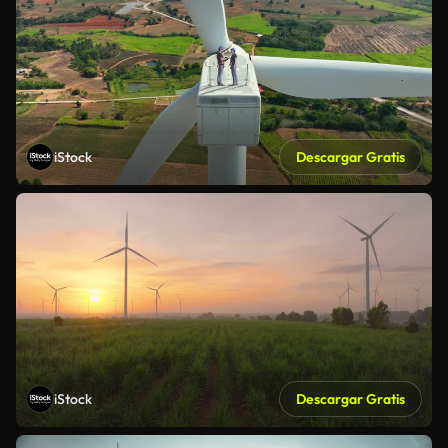
iStock
Descargar Gratis
iStock
Descargar Gratis