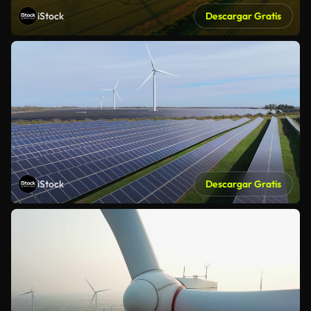
iStock
Descargar Gratis
iStock
Descargar Gratis