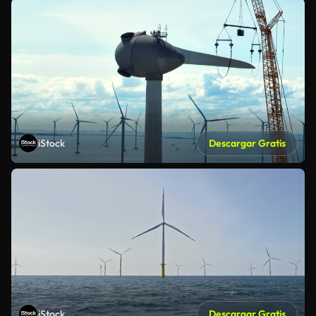
iStock
Descargar Gratis
iStock
Descargar Gratis