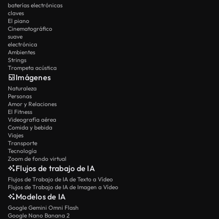
baterías electrónicas
claves
El piano
Cinematográfico
suave
electrónica
Ambientes
Strings
Trompeta acústica
Imágenes
Naturaleza
Personas
Amor y Relaciones
El Fitness
Videografía aérea
Comida y bebida
Viajes
Transporte
Tecnología
Zoom de fondo virtual
Flujos de trabajo de IA
Flujos de Trabajo de IA de Texto a Vídeo
Flujos de Trabajo de IA de Imagen a Vídeo
Modelos de IA
Google Gemini Omni Flash
Google Nano Banana 2