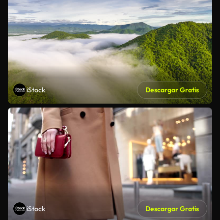
iStock
Descargar Gratis
iStock
Descargar Gratis