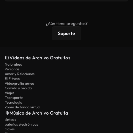
se redistribuya como metraje de stock básico.
Los vídeos royalty-free incluyen derechos
comerciales estándar; el contenido premium
ofrece metraje exclusivo, resolución 4K y
¿Aún tiene preguntas?
protecciones de licencia extendidas.
Soporte
Vídeos de Archivo Gratuitos
Naturaleza
Personas
Amor y Relaciones
El Fitness
Videografía aérea
Comida y bebida
Viajes
Transporte
Tecnología
Zoom de fondo virtual
Música de Archivo Gratuita
síntesis
baterías electrónicas
claves