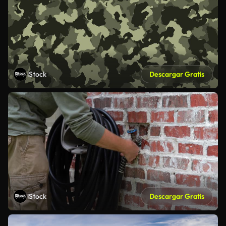
iStock
Descargar Gratis
iStock
Descargar Gratis