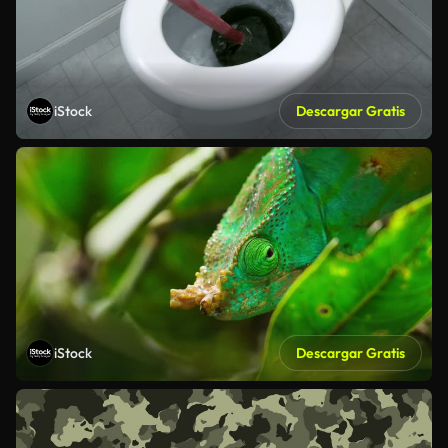
iStock
Descargar Gratis
iStock
Descargar Gratis