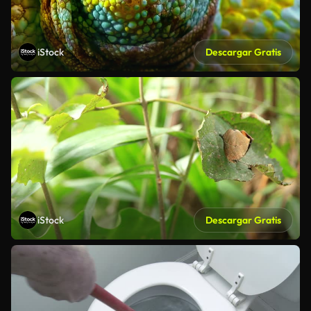
iStock
Descargar Gratis
iStock
Descargar Gratis