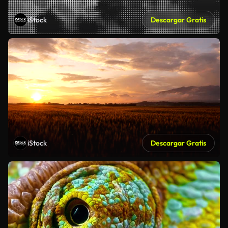
iStock
Descargar Gratis
iStock
Descargar Gratis