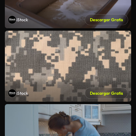
iStock
Descargar Gratis
iStock
Descargar Gratis