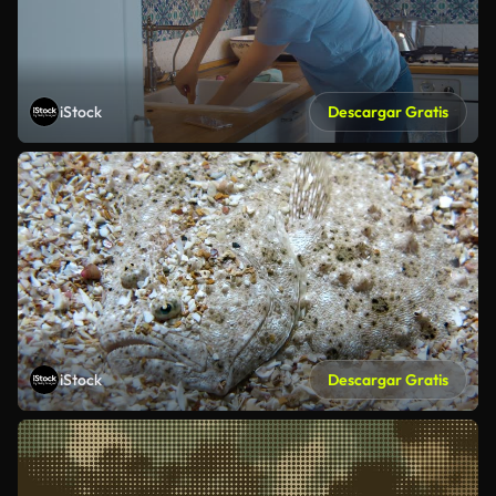
iStock
Descargar Gratis
iStock
Descargar Gratis