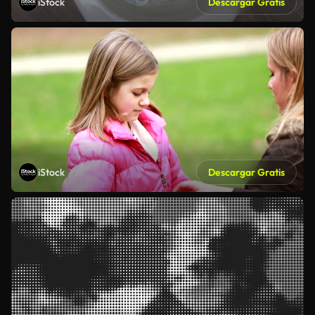
iStock
Descargar Gratis
iStock
Descargar Gratis