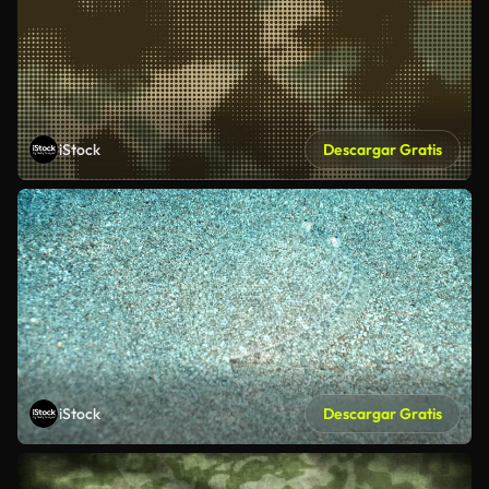
iStock
Descargar Gratis
iStock
Descargar Gratis