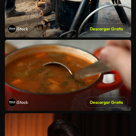
iStock
Descargar Gratis
iStock
Descargar Gratis