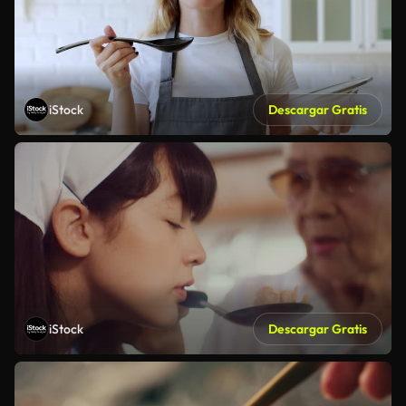
iStock
Descargar Gratis
iStock
Descargar Gratis