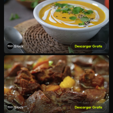
iStock
Descargar Gratis
iStock
Descargar Gratis