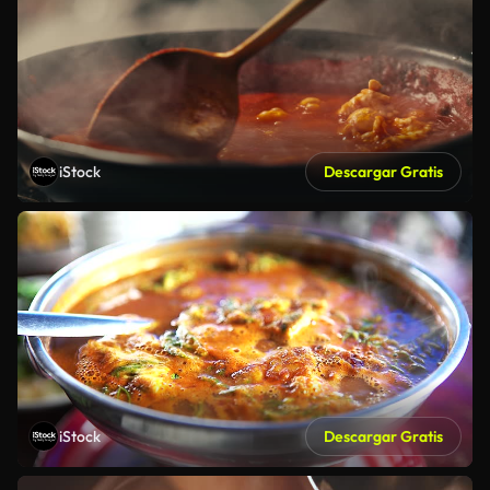
iStock
Descargar Gratis
iStock
Descargar Gratis