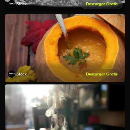
iStock
Descargar Gratis
iStock
Descargar Gratis