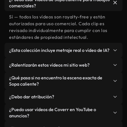
comerciales?
Sí — todos los vídeos son royalty-free y están
autorizados para uso comercial. Cada clip es
revisado individualmente para cumplir con los
estándares de propiedad intelectual.
¿Esta colección incluye metraje real o vídeo de IA?
Ambos. Es una biblioteca híbrida de metraje real
¿Ralentizarán estos vídeos mi sitio web?
relacionado con Sopa caliente y vídeos generados
por IA. Todo está claramente etiquetado.
No si selecciona nuestras versiones optimizadas
¿Qué pasa si no encuentro la escena exacta de
para web, diseñadas específicamente para uso de
Sopa caliente?
fondo y para mantener un rendimiento óptimo de
Puedes crear una al instante usando Coverr AI
métricas como LCP.
¿Debo dar atribución?
Studio. Describe la escena, como "Sopa caliente al
atardecer", y la IA la generará en segundos
No es necesario. Todos los vídeos en nuestra
¿Puedo usar vídeos de Coverr en YouTube o
conforme a nuestros estándares.
biblioteca son royalty-free, aunque siempre se
anuncios?
agradece la mención.
Sí. Todo el metraje puede usarse en vídeos