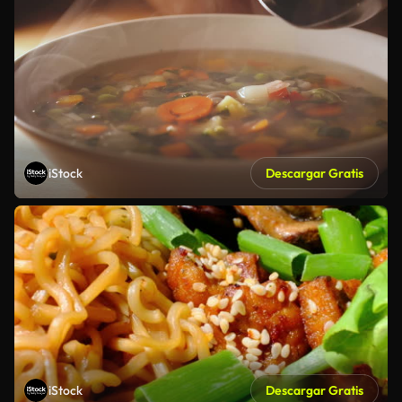
iStock
Descargar Gratis
iStock
Descargar Gratis