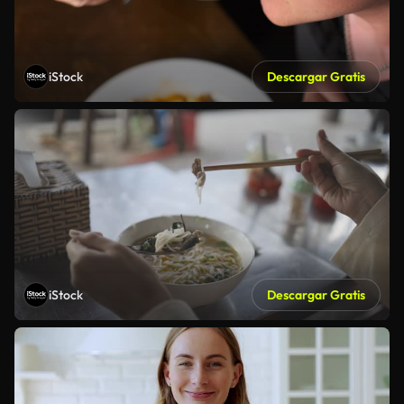
iStock
Descargar Gratis
iStock
Descargar Gratis