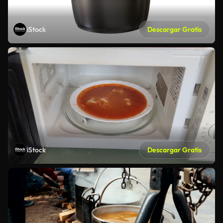
iStock
Descargar Gratis
iStock
Descargar Gratis