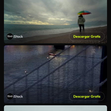
iStock
Descargar Gratis
iStock
Descargar Gratis