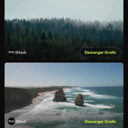
iStock
Descargar Gratis
iStock
Descargar Gratis