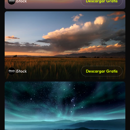
iStock
Descargar Gratis
iStock
Descargar Gratis