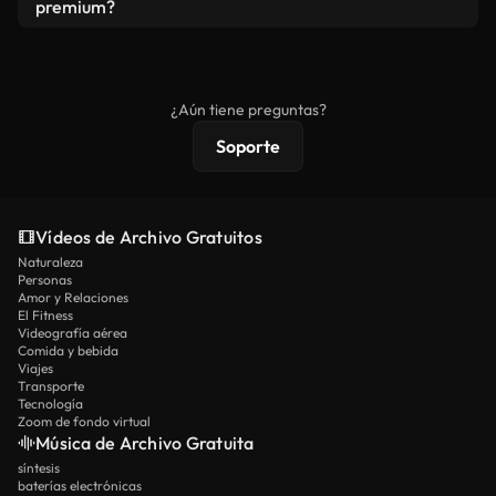
vídeos. Solo asegúrese de que el producto final no
premium?
se redistribuya como metraje de stock básico.
Los vídeos royalty-free incluyen derechos
comerciales estándar; el contenido premium
ofrece metraje exclusivo, resolución 4K y
¿Aún tiene preguntas?
protecciones de licencia extendidas.
Soporte
Vídeos de Archivo Gratuitos
Naturaleza
Personas
Amor y Relaciones
El Fitness
Videografía aérea
Comida y bebida
Viajes
Transporte
Tecnología
Zoom de fondo virtual
Música de Archivo Gratuita
síntesis
baterías electrónicas