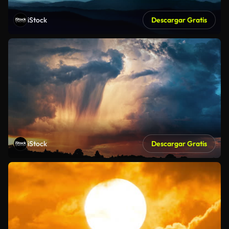
iStock
Descargar Gratis
iStock
Descargar Gratis