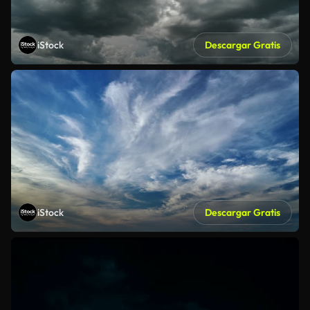
iStock
Descargar Gratis
iStock
Descargar Gratis