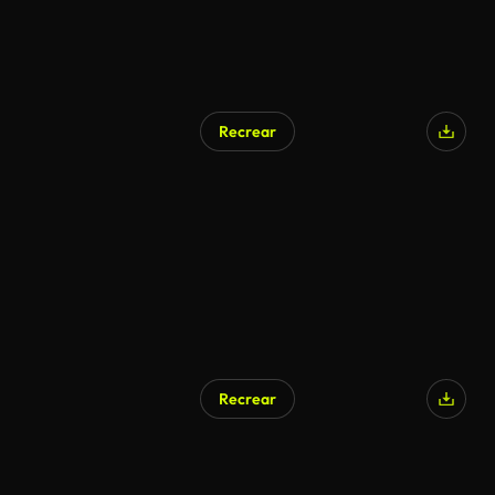
Recrear
Recrear