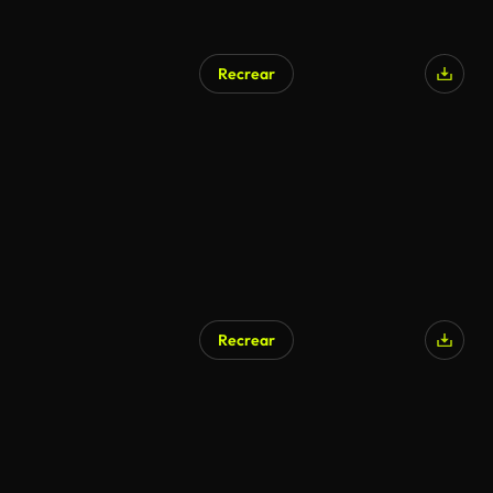
Recrear
Recrear