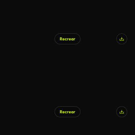
Recrear
Recrear