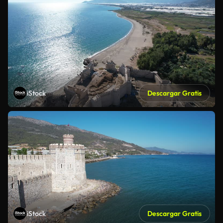
iStock
Descargar Gratis
iStock
Descargar Gratis