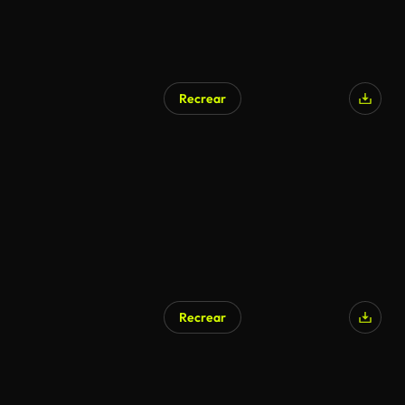
Recrear
Recrear