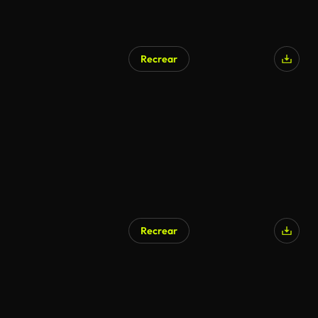
Recrear
Recrear