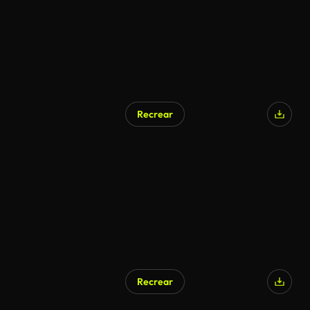
Recrear
Recrear