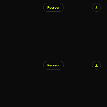
Recrear
Recrear