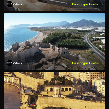
iStock
Descargar Gratis
iStock
Descargar Gratis