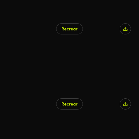
Recrear
Recrear