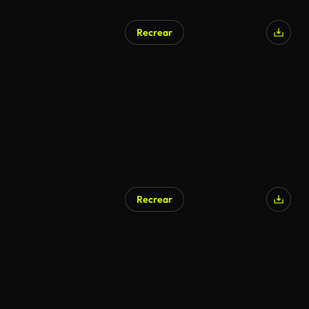
Recrear
Recrear