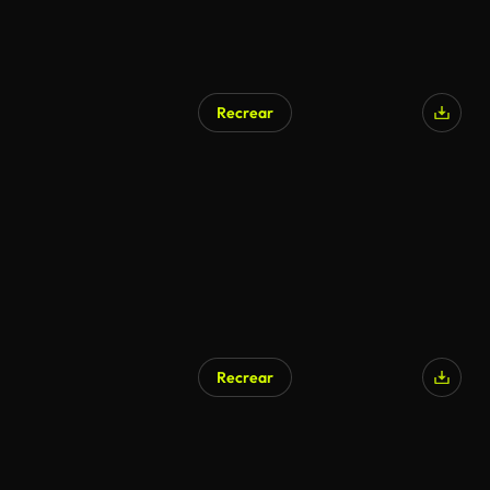
Recrear
Recrear