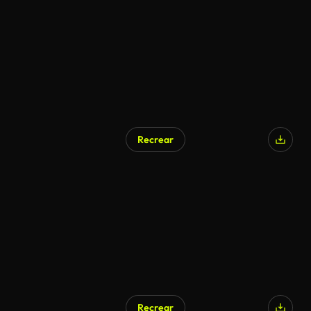
Recrear
Recrear