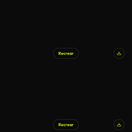
Recrear
Recrear