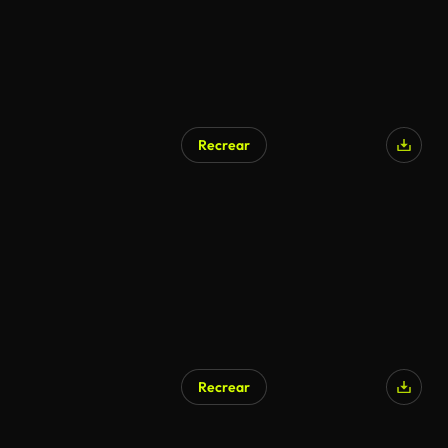
Recrear
Recrear