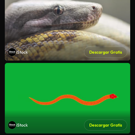
iStock
Descargar Gratis
iStock
Descargar Gratis