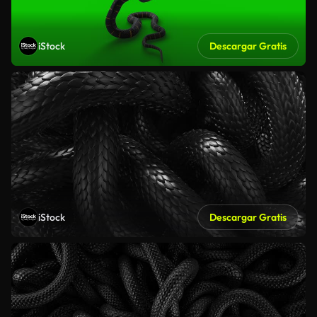
iStock
Descargar Gratis
iStock
Descargar Gratis