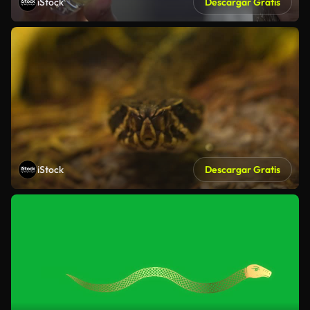
iStock
Descargar Gratis
iStock
Descargar Gratis