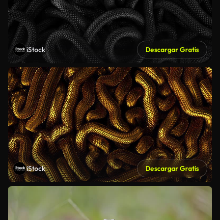
iStock
Descargar Gratis
iStock
Descargar Gratis