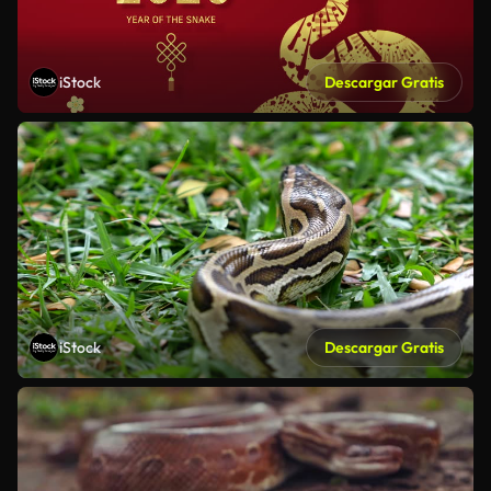
iStock
Descargar Gratis
iStock
Descargar Gratis