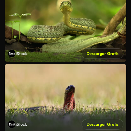
iStock
Descargar Gratis
iStock
Descargar Gratis