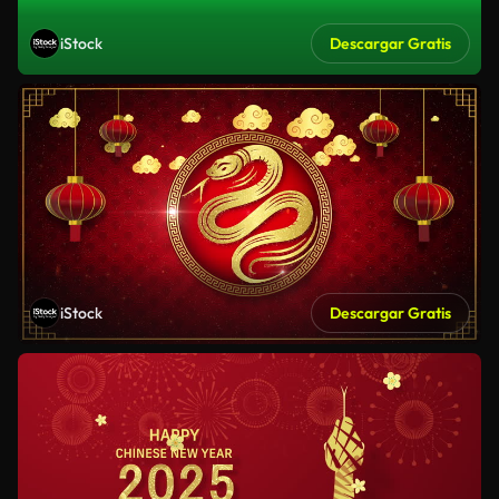
iStock
Descargar Gratis
iStock
Descargar Gratis