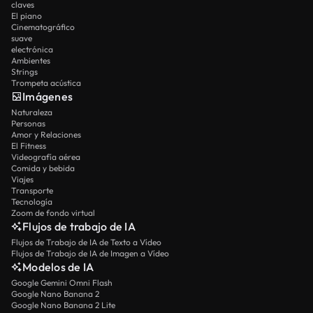
claves
El piano
Cinematográfico
suave
electrónica
Ambientes
Strings
Trompeta acústica
Imágenes
Naturaleza
Personas
Amor y Relaciones
El Fitness
Videografía aérea
Comida y bebida
Viajes
Transporte
Tecnología
Zoom de fondo virtual
Flujos de trabajo de IA
Flujos de Trabajo de IA de Texto a Vídeo
Flujos de Trabajo de IA de Imagen a Vídeo
Modelos de IA
Google Gemini Omni Flash
Google Nano Banana 2
Google Nano Banana 2 Lite