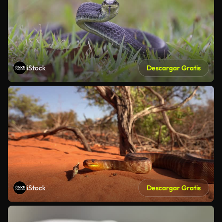
iStock
Descargar Gratis
iStock
Descargar Gratis