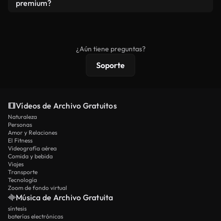
vídeos. Solo asegúrese de que el producto final no
premium?
se redistribuya como metraje de stock básico.
Los vídeos royalty-free incluyen derechos
comerciales estándar; el contenido premium
ofrece metraje exclusivo, resolución 4K y
¿Aún tiene preguntas?
protecciones de licencia extendidas.
Soporte
Vídeos de Archivo Gratuitos
Naturaleza
Personas
Amor y Relaciones
El Fitness
Videografía aérea
Comida y bebida
Viajes
Transporte
Tecnología
Zoom de fondo virtual
Música de Archivo Gratuita
síntesis
baterías electrónicas